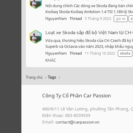
Nội dung chính Các dòng xe Skoda đang bán chính
Kodiaq Skoda Kodiaq Ambition 1.4 TSI 1,189 tỷ Sko
Thread
5 Tháng 9 2023
NguyenNam
giá xe
s
Loạt xe Skoda sắp đổ bộ Việt Nam từ CH
Vừa qua, thương hiệu Skoda của CH Czech đã ký k
Superb và Octavia vào năm 2023, nhập khẩu nguyê
Thread
11 Tháng 10 2022
NguyenNam
skoda
KHÁC
Trang chủ
Tags
Công Ty Cổ Phần Car Passion
460/6/11 Lê Văn Lương, phường Tân Phong, 
Điện thoại: 083-8039939
Email:
contact@carpassion.vn