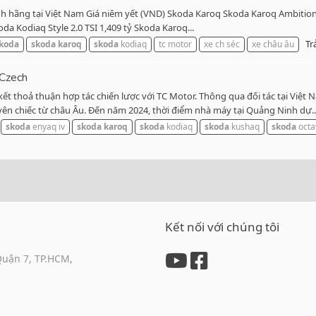
 hãng tại Việt Nam Giá niêm yết (VND) Skoda Karoq Skoda Karoq Ambition 1.
da Kodiaq Style 2.0 TSI 1,409 tỷ Skoda Karoq...
Trả
koda
skoda
karoq
skoda
kodiaq
tc motor
xe ch séc
xe châu âu
 Czech
ết thoả thuận hợp tác chiến lược với TC Motor. Thông qua đối tác tại Việ
n chiếc từ châu Âu. Đến năm 2024, thời điểm nhà máy tại Quảng Ninh dự..
skoda
enyaq iv
skoda
karoq
skoda
kodiaq
skoda
kushaq
skoda
octa
Kết nối với chúng tôi
Quận 7, TP.HCM,