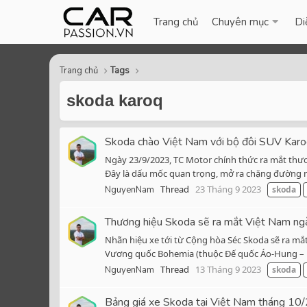
Trang chủ
Chuyên mục
Di
Trang chủ
Tags
skoda karoq
Skoda chào Việt Nam với bộ đôi SUV Karo
Ngày 23/9/2023, TC Motor chính thức ra mắt thươ
Đây là dấu mốc quan trọng, mở ra chặng đường mớ
Thread
23 Tháng 9 2023
NguyenNam
skoda
Thương hiệu Skoda sẽ ra mắt Việt Nam ng
Nhãn hiệu xe tới từ Cộng hòa Séc Skoda sẽ ra mắ
Vương quốc Bohemia (thuộc Đế quốc Áo-Hung – mộ
Thread
13 Tháng 9 2023
NguyenNam
skoda
Bảng giá xe Skoda tại Việt Nam tháng 10