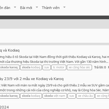
ễn đàn
Bài mới
Thành viên
q và Kodiaq
ng hiệu ô tô Skoda tại Việt Nam đồng thời giới thiệu Kodiaq và Karoq, ha
i của thương hiệu Skoda tại thị trường Việt Nam. Với gần 130 năm hình...
Trả lời: 0
skoda
karoq
skoda
kodiaq
suv
tc motor
xe cộng hòa séc
ày 23/9 với 2 mẫu xe Kodiaq và Karoq
t Việt Nam với màn ra mắt ngày 23/9 và cho giới thiệu 2 mẫu xe SUV gầm ca
t trong những cái nôi của công nghiệp cơ khí), nay là Cộng hòa Séc. Năm.
skoda
karoq
skoda
kodiaq
skoda
việt nam
suv
xe châu âu
xe cộng 
/2024