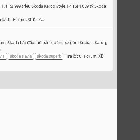
4 TSI 999 triệu Skoda Karoq Style 1.4 TSI 1,089 tỷ Skoda
 lời: 0
Forum:
XE KHÁC
t Nam, Skoda bắt đầu mở bán 4 dòng xe gồm Kodiaq, Karoq,
.
Trả lời: 0
Forum:
via
skoda
slavia
skoda
superb
XE