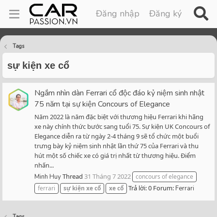
Đăng nhập
Đăng ký
Tags
sự kiện xe cổ
Ngắm nhìn dàn Ferrari cổ độc đáo kỷ niệm sinh nhật
75 năm tại sự kiện Concours of Elegance
Năm 2022 là năm đặc biệt với thương hiệu Ferrari khi hãng
xe này chính thức bước sang tuổi 75. Sự kiện UK Concours of
Elegance diễn ra từ ngày 2-4 tháng 9 sẽ tổ chức một buổi
trưng bày kỷ niệm sinh nhật lần thứ 75 của Ferrari và thu
hút một số chiếc xe có giá trị nhất từ thương hiệu. Điểm
nhấn...
Thread
31 Tháng 7 2022
Minh Huy
concours of elegance
Trả lời: 0
Forum:
ferrari
sự
kiện
xe
cổ
xe
cổ
Ferrari
Tags