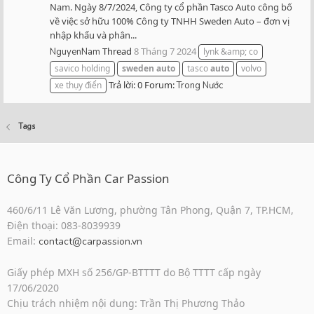
Nam. Ngày 8/7/2024, Công ty cổ phần Tasco Auto công bố
về việc sở hữu 100% Công ty TNHH Sweden Auto – đơn vị
nhập khẩu và phân...
Thread
8 Tháng 7 2024
NguyenNam
lynk &amp; co
savico holding
sweden
auto
tasco
auto
volvo
Trả lời: 0
Forum:
xe thụy điển
Trong Nước
Tags
Công Ty Cổ Phần Car Passion
460/6/11 Lê Văn Lương, phường Tân Phong, Quận 7, TP.HCM,
Điện thoại: 083-8039939
Email:
contact@carpassion.vn
Giấy phép MXH số 256/GP-BTTTT do Bộ TTTT cấp ngày
17/06/2020
Chịu trách nhiệm nội dung: Trần Thị Phương Thảo