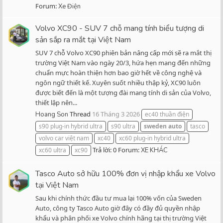
Forum:
Xe Điện
Volvo XC90 - SUV 7 chỗ mang tính biểu tượng di
sản sắp ra mắt tại Việt Nam
SUV 7 chỗ Volvo XC90 phiên bản nâng cấp mới sẽ ra mắt thị
trường Việt Nam vào ngày 20/3, hứa hẹn mang đến những
chuẩn mực hoàn thiện hơn bao giờ hết về công nghệ và
ngôn ngữ thiết kế. Xuyên suốt nhiều thập kỷ, XC90 luôn
được biết đến là một tượng đài mang tính di sản của Volvo,
thiết lập nên...
Thread
16 Tháng 3 2026
Hoang Son
ec40 thuần điện
s90 plug-in hybrid ultra
s90 ultra
sweden
auto
tasco
volvo car việt nam
xc40
xc60 plug-in hybrid ultra
Trả lời: 0
Forum:
xc60 ultra
xc90
XE KHÁC
Tasco Auto sở hữu 100% đơn vị nhập khẩu xe Volvo
tại Việt Nam
Sau khi chính thức đầu tư mua lại 100% vốn của Sweden
Auto, công ty Tasco Auto giờ đây có đầy đủ quyền nhập
khẩu và phân phối xe Volvo chính hãng tại thị trường Việt