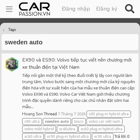
Đăng nhập
Đăng ký
Tags
sweden auto
EX90 và ES90: Volvo tiếp tục viết nên chương mới
xe thuần điện tại Việt Nam
Tiếp nối gần một thế kỷ theo đuổi triết lý lấy con người làm
trung tâm, Volvo bước sang một chương mới của kỷ nguyên
điện hóa với sự xuất hiện của hai mẫu xe thuần điện cao cấp:
Volvo EX90 và ES90. Volvo Car Việt Nam giới thiệu chương
trình đặc quyền dành riêng cho các chủ nhân đặt sớm hai
mẫu...
Thread
7 Tháng 7 2026
Hoang Son
s90 plug-in hybrid ultra
s90 ultra
sweden
auto
tasco
volvo car việt nam
volvo mild hybrid
xc40ultra
xc60 plug-in hybrid ultra
Trả lời: 0
xc60 ultra
xc90 plug-in hybrid ultra
xc90 ultra