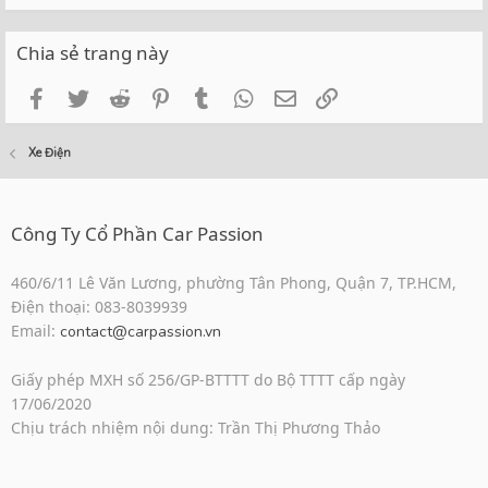
Chia sẻ trang này
Facebook
Twitter
Reddit
Pinterest
Tumblr
WhatsApp
Email
Link
Xe Điện
Công Ty Cổ Phần Car Passion
460/6/11 Lê Văn Lương, phường Tân Phong, Quận 7, TP.HCM,
Điện thoại: 083-8039939
Email:
contact@carpassion.vn
Giấy phép MXH số 256/GP-BTTTT do Bộ TTTT cấp ngày
17/06/2020
Chịu trách nhiệm nội dung: Trần Thị Phương Thảo