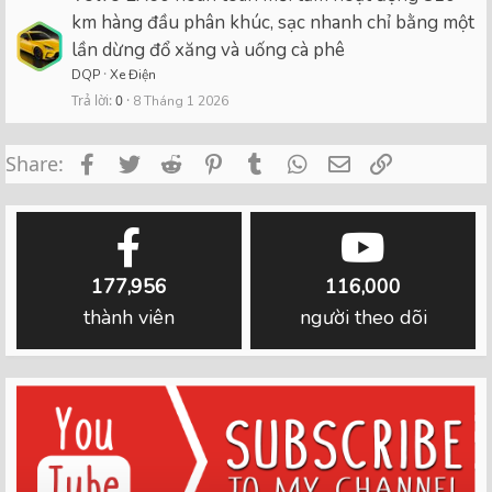
km hàng đầu phân khúc, sạc nhanh chỉ bằng một
lần dừng đổ xăng và uống cà phê
DQP
Xe Điện
Trả lời
0
8 Tháng 1 2026
Facebook
Twitter
Reddit
Pinterest
Tumblr
WhatsApp
Email
Link
Share:
177,956
116,000
thành viên
người theo dõi