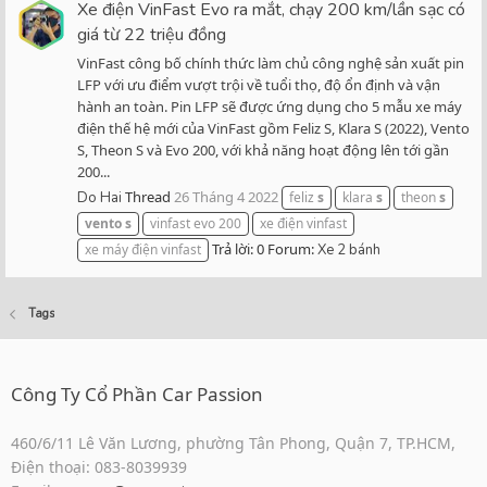
Xe điện VinFast Evo ra mắt, chạy 200 km/lần sạc có
giá từ 22 triệu đồng
VinFast công bố chính thức làm chủ công nghệ sản xuất pin
LFP với ưu điểm vượt trội về tuổi thọ, độ ổn định và vận
hành an toàn. Pin LFP sẽ được ứng dụng cho 5 mẫu xe máy
điện thế hệ mới của VinFast gồm Feliz S, Klara S (2022), Vento
S, Theon S và Evo 200, với khả năng hoạt động lên tới gần
200...
Thread
26 Tháng 4 2022
Do Hai
feliz
s
klara
s
theon
s
vento
s
vinfast evo 200
xe điện vinfast
Trả lời: 0
Forum:
xe máy điện vinfast
Xe 2 bánh
Tags
Công Ty Cổ Phần Car Passion
460/6/11 Lê Văn Lương, phường Tân Phong, Quận 7, TP.HCM,
Điện thoại: 083-8039939