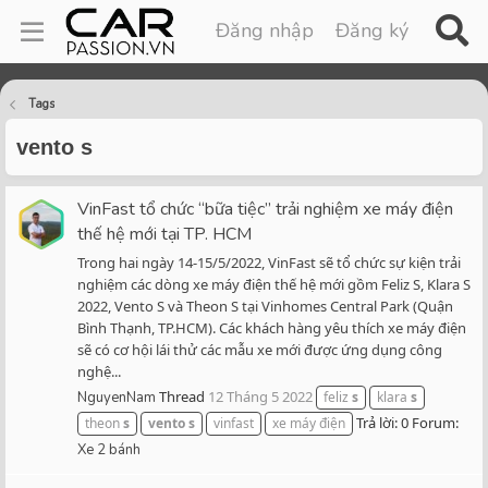
Đăng nhập
Đăng ký
Tags
vento s
VinFast tổ chức “bữa tiệc” trải nghiệm xe máy điện
thế hệ mới tại TP. HCM
Trong hai ngày 14-15/5/2022, VinFast sẽ tổ chức sự kiện trải
nghiệm các dòng xe máy điện thế hệ mới gồm Feliz S, Klara S
2022, Vento S và Theon S tại Vinhomes Central Park (Quận
Bình Thạnh, TP.HCM). Các khách hàng yêu thích xe máy điện
sẽ có cơ hội lái thử các mẫu xe mới được ứng dụng công
nghệ...
Thread
12 Tháng 5 2022
NguyenNam
feliz
s
klara
s
Trả lời: 0
Forum:
theon
s
vento
s
vinfast
xe máy điện
Xe 2 bánh