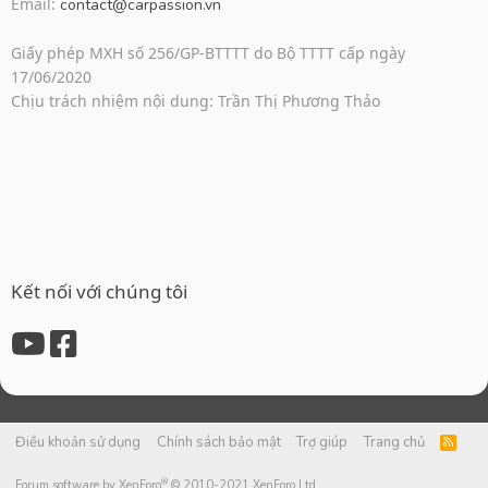
Email:
contact@carpassion.vn
Giấy phép MXH số 256/GP-BTTTT do Bộ TTTT cấp ngày
17/06/2020
Chịu trách nhiệm nội dung: Trần Thị Phương Thảo
Kết nối với chúng tôi
Điều khoản sử dụng
Chính sách bảo mật
Trợ giúp
Trang chủ
R
S
S
®
Forum software by XenForo
© 2010-2021 XenForo Ltd.