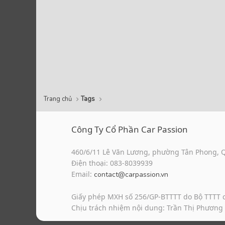
Trang chủ
Tags
Công Ty Cổ Phần Car Passion
460/6/11 Lê Văn Lương, phường Tân Phong, 
Điện thoại: 083-8039939
Email:
contact@carpassion.vn
Giấy phép MXH số 256/GP-BTTTT do Bộ TTTT 
Chịu trách nhiệm nội dung: Trần Thị Phương