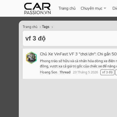
Trang chủ
Chuyên mục
Di
Trang chủ
Tags
vf 3 độ
Chủ Xe VinFast VF 3 "chơi lớn": Chi gần 500
Phong trào sở hữu và cá nhân hóa dòng xe điện min
đồng, vượt xa cả giá trị gốc của chiếc xe để nâng 
Thread
23 Tháng 5 2026
Hoang Son
vf
3
độ