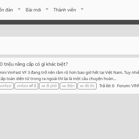
ễn đàn
Bài mới
Thành viên
 triệu nâng cấp có gì khác biệt?
i VinFast VF 3 đang trở nên rầm rộ hơn bao giờ hết tại Việt Nam. Tuy nhiên,
cấp toàn diện từ trong ra ngoài thì lại là một câu chuyện hoàn...
Trả lời: 0
Forum:
vinfast
vinfast
vf
3
xe đi phố
xe điện
xe đô thị
VIN