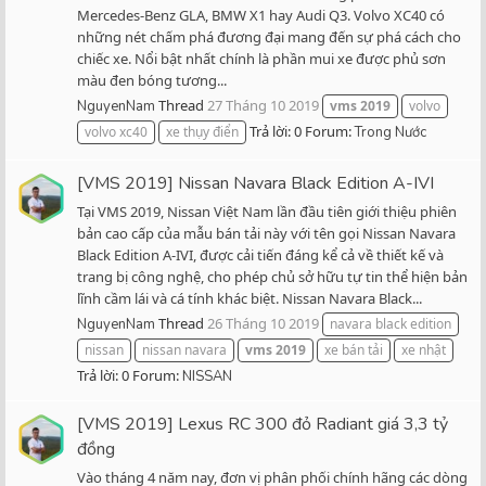
Mercedes-Benz GLA, BMW X1 hay Audi Q3. Volvo XC40 có
những nét chấm phá đương đại mang đến sự phá cách cho
chiếc xe. Nổi bật nhất chính là phần mui xe được phủ sơn
màu đen bóng tương...
Thread
27 Tháng 10 2019
NguyenNam
vms
2019
volvo
Trả lời: 0
Forum:
volvo xc40
xe thụy điển
Trong Nước
[VMS 2019] Nissan Navara Black Edition A-IVI
Tại VMS 2019, Nissan Việt Nam lần đầu tiên giới thiệu phiên
bản cao cấp của mẫu bán tải này với tên gọi Nissan Navara
Black Edition A-IVI, được cải tiến đáng kể cả về thiết kế và
trang bị công nghệ, cho phép chủ sở hữu tự tin thể hiện bản
lĩnh cầm lái và cá tính khác biệt. Nissan Navara Black...
Thread
26 Tháng 10 2019
NguyenNam
navara black edition
nissan
nissan navara
vms
2019
xe bán tải
xe nhật
Trả lời: 0
Forum:
NISSAN
[VMS 2019] Lexus RC 300 đỏ Radiant giá 3,3 tỷ
đồng
Vào tháng 4 năm nay, đơn vị phân phối chính hãng các dòng