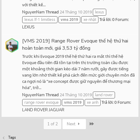
với thiết kế...
Thread
24 Tháng 10 2019
NguyenNam
lexus
Trả lời: 0
Forum:
lexus lf-1 limitless
vms
2019
xe nhật
LEXUS
[VMS 2019] Range Rover Evoque thế hệ thứ hai
hoàn toàn mới, giá 3,53 tỷ đồng
Trước khi Evoque 2019 thế hệ thứ hai ra mắt thì thế hệ
Evoque đầu tiên đã tồn tại trên thị trường toàn cầu được
một khoảng thời gian kéo dài 7 năm rưỡi, gây được tiếng
vang lớn nhờ thiết kế phá cách đến mức giới chuyên môn đã
ca ngợi nó là “xe concept được giữ nguyên để thương mại
hóa”, trở...
Thread
24 Tháng 10 2019
NguyenNam
land rover
Trả lời: 0
Forum:
range rover evoque
vms
2019
xe anh
LAND ROVER JAGUAR
Last
1 of 2
Next
Tags