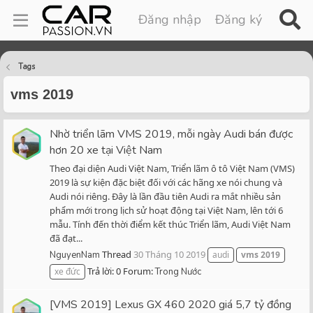
Đăng nhập
Đăng ký
Tags
vms 2019
Nhờ triển lãm VMS 2019, mỗi ngày Audi bán được
hơn 20 xe tại Việt Nam
Theo đại diện Audi Việt Nam, Triển lãm ô tô Việt Nam (VMS)
2019 là sự kiện đặc biệt đối với các hãng xe nói chung và
Audi nói riêng. Đây là lần đầu tiên Audi ra mắt nhiều sản
phẩm mới trong lịch sử hoạt động tại Việt Nam, lên tới 6
mẫu. Tính đến thời điểm kết thúc Triển lãm, Audi Việt Nam
đã đạt...
Thread
30 Tháng 10 2019
NguyenNam
audi
vms
2019
Trả lời: 0
Forum:
xe đức
Trong Nước
[VMS 2019] Lexus GX 460 2020 giá 5,7 tỷ đồng