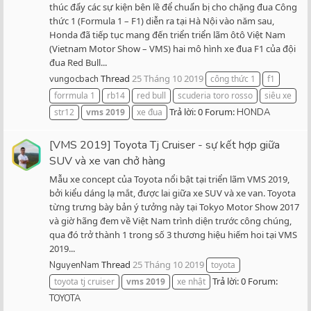
thúc đẩy các sự kiện bên lề để chuẩn bị cho chặng đua Công
thức 1 (Formula 1 – F1) diễn ra tại Hà Nội vào năm sau,
Honda đã tiếp tục mang đến triển triển lãm ôtô Việt Nam
(Vietnam Motor Show – VMS) hai mô hình xe đua F1 của đội
đua Red Bull...
Thread
25 Tháng 10 2019
vungocbach
công thức 1
f1
forrmula 1
rb14
red bull
scuderia toro rosso
siêu xe
Trả lời: 0
Forum:
str12
vms
2019
xe đua
HONDA
[VMS 2019] Toyota Tj Cruiser - sự kết hợp giữa
SUV và xe van chở hàng
Mẫu xe concept của Toyota nổi bật tại triển lãm VMS 2019,
bởi kiểu dáng lạ mắt, được lai giữa xe SUV và xe van. Toyota
từng trưng bày bản ý tưởng này tại Tokyo Motor Show 2017
và giờ hãng đem về Việt Nam trình diện trước công chúng,
qua đó trở thành 1 trong số 3 thương hiệu hiếm hoi tại VMS
2019...
Thread
25 Tháng 10 2019
NguyenNam
toyota
Trả lời: 0
Forum:
toyota tj cruiser
vms
2019
xe nhật
TOYOTA