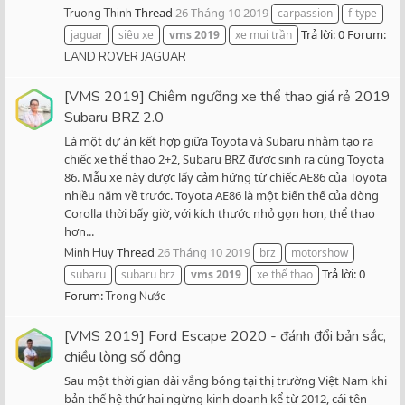
Thread
26 Tháng 10 2019
Truong Thinh
carpassion
f-type
Trả lời: 0
Forum:
jaguar
siêu xe
vms
2019
xe mui trần
LAND ROVER JAGUAR
[VMS 2019] Chiêm ngưỡng xe thể thao giá rẻ 2019
Subaru BRZ 2.0
Là một dự án kết hợp giữa Toyota và Subaru nhằm tạo ra
chiếc xe thể thao 2+2, Subaru BRZ được sinh ra cùng Toyota
86. Mẫu xe này được lấy cảm hứng từ chiếc AE86 của Toyota
nhiều năm về trước. Toyota AE86 là một biến thế của dòng
Corolla thời bấy giờ, với kích thước nhỏ gọn hơn, thể thao
hơn...
Thread
26 Tháng 10 2019
Minh Huy
brz
motorshow
Trả lời: 0
subaru
subaru brz
vms
2019
xe thể thao
Forum:
Trong Nước
[VMS 2019] Ford Escape 2020 - đánh đổi bản sắc,
chiều lòng số đông
Sau một thời gian dài vắng bóng tại thị trường Việt Nam khi
bản thế hệ thứ hai ngừng kinh doanh kể từ 2012, cái tên