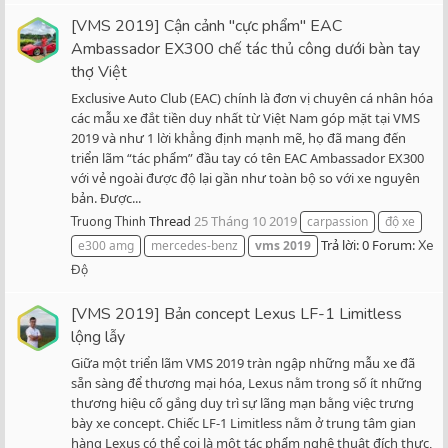
[VMS 2019] Cận cảnh "cực phẩm" EAC
Ambassador EX300 chế tác thủ công dưới bàn tay
thợ Việt
Exclusive Auto Club (EAC) chính là đơn vị chuyên cá nhân hóa
các mẫu xe đắt tiền duy nhất từ Việt Nam góp mặt tại VMS
2019 và như 1 lời khẳng định mạnh mẽ, họ đã mang đến
triển lãm “tác phẩm” đầu tay có tên EAC Ambassador EX300
với vẻ ngoài được độ lại gần như toàn bộ so với xe nguyên
bản. Được...
Thread
25 Tháng 10 2019
Truong Thinh
carpassion
độ xe
Trả lời: 0
Forum:
e300 amg
mercedes-benz
vms
2019
Xe
Độ
[VMS 2019] Bản concept Lexus LF-1 Limitless
lộng lẫy
Giữa một triển lãm VMS 2019 tràn ngập những mẫu xe đã
sẵn sàng để thương mại hóa, Lexus nằm trong số ít những
thương hiệu cố gắng duy trì sự lãng mạn bằng việc trưng
bày xe concept. Chiếc LF-1 Limitless nằm ở trung tâm gian
hàng Lexus có thể coi là một tác phẩm nghệ thuật đích thực,