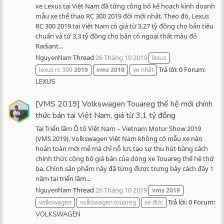
xe Lexus tại Việt Nam đã từng công bố kế hoạch kinh doanh
mẫu xe thể thao RC 300 2019 đời mới nhất. Theo đó, Lexus
RC 300 2019 tại Việt Nam có giá từ 3,27 tỷ đồng cho bản tiêu
chuẩn và từ 3,3 tỷ đồng cho bản có ngoại thất màu đỏ
Radiant...
Thread
26 Tháng 10 2019
NguyenNam
lexus
Trả lời: 0
Forum:
lexus rc 300
2019
vms
2019
xe nhật
LEXUS
[VMS 2019] Volkswagen Touareg thế hệ mới chính
thức bán tại Việt Nam, giá từ 3,1 tỷ đồng
Tại Triển lãm Ô tô Việt Nam – Vietnam Motor Show 2019
(VMS 2019), Volkswagen Việt Nam không có mẫu xe nào
hoàn toàn mới mẻ mà chỉ nỗ lực tạo sự thu hút bằng cách
chính thức công bố giá bán của dòng xe Touareg thế hệ thứ
ba. Chính sản phẩm này đã từng được trưng bày cách đây 1
năm tại triển lãm...
Thread
26 Tháng 10 2019
NguyenNam
vms
2019
Trả lời: 0
Forum:
volkswagen
volkswagen touareg
xe đức
VOLKSWAGEN