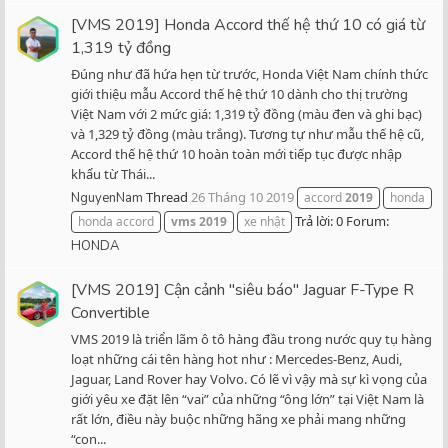
[VMS 2019] Honda Accord thế hệ thứ 10 có giá từ
1,319 tỷ đồng
Đúng như đã hứa hẹn từ trước, Honda Việt Nam chính thức
giới thiệu mẫu Accord thế hệ thứ 10 dành cho thị trường
Việt Nam với 2 mức giá: 1,319 tỷ đồng (màu đen và ghi bạc)
và 1,329 tỷ đồng (màu trắng). Tương tự như mẫu thế hệ cũ,
Accord thế hệ thứ 10 hoàn toàn mới tiếp tục được nhập
khẩu từ Thái...
Thread
26 Tháng 10 2019
NguyenNam
accord
2019
honda
Trả lời: 0
Forum:
honda accord
vms
2019
xe nhật
HONDA
[VMS 2019] Cận cảnh "siêu báo" Jaguar F-Type R
Convertible
VMS 2019 là triển lãm ô tô hàng đầu trong nước quy tụ hàng
loạt những cái tên hàng hot như : Mercedes-Benz, Audi,
Jaguar, Land Rover hay Volvo. Có lẽ vì vậy mà sự kì vọng của
giới yêu xe đặt lên “vai” của những “ông lớn” tại Việt Nam là
rất lớn, điều này buộc những hãng xe phải mang những
“con...