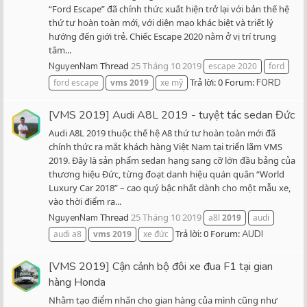
“Ford Escape” đã chính thức xuất hiện trở lại với bản thế hệ
thứ tư hoàn toàn mới, với diện mạo khác biệt và triết lý
hướng đến giới trẻ. Chiếc Escape 2020 nằm ở vị trí trung
tâm...
Thread
25 Tháng 10 2019
NguyenNam
escape 2020
ford
Trả lời: 0
Forum:
ford escape
vms
2019
xe mỹ
FORD
[VMS 2019] Audi A8L 2019 - tuyệt tác sedan Đức
Audi A8L 2019 thuộc thế hệ A8 thứ tư hoàn toàn mới đã
chính thức ra mắt khách hàng Việt Nam tại triển lãm VMS
2019. Đây là sản phẩm sedan hạng sang cỡ lớn đầu bảng của
thương hiệu Đức, từng đoạt danh hiệu quán quân “World
Luxury Car 2018” – cao quý bậc nhất dành cho một mẫu xe,
vào thời điểm ra...
Thread
25 Tháng 10 2019
NguyenNam
a8l
2019
audi
Trả lời: 0
Forum:
audi a8
vms
2019
xe đức
AUDI
[VMS 2019] Cận cảnh bộ đôi xe đua F1 tại gian
hàng Honda
Nhằm tạo điểm nhấn cho gian hàng của mình cũng như