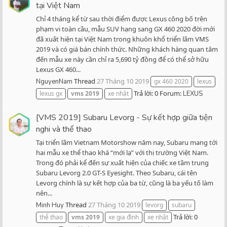
tại Việt Nam
Chỉ 4 tháng kể từ sau thời điểm được Lexus công bố trên
phạm vi toàn cầu, mẫu SUV hạng sang GX 460 2020 đời mới
đã xuất hiện tại Việt Nam trong khuôn khổ triển lãm VMS
2019 và có giá bán chính thức. Những khách hàng quan tâm
đến mẫu xe này cần chỉ ra 5,690 tỷ đồng để có thể sở hữu
Lexus GX 460...
Thread
27 Tháng 10 2019
NguyenNam
gx 460 2020
lexus
Trả lời: 0
Forum:
lexus gx
vms
2019
xe nhật
LEXUS
[VMS 2019] Subaru Levorg - Sự kết hợp giữa tiện
nghi và thể thao
Tại triển lãm Vietnam Motorshow năm nay, Subaru mang tới
hai mẫu xe thể thao khá “mới lạ” với thị trường Việt Nam.
Trong đó phải kể đến sự xuất hiện của chiếc xe tầm trung
Subaru Levorg 2.0 GT-S Eyesight. Theo Subaru, cái tên
Levorg chính là sự kết hợp của ba từ, cũng là ba yếu tố làm
nên...
Thread
27 Tháng 10 2019
Minh Huy
levorg
subaru
Trả lời: 0
thể thao
vms
2019
xe gia đình
xe nhật