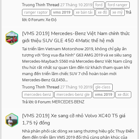
Thread
27 Tháng 10 2019
Truong Thinh
ford
ford ranger
Trả
ranger raptor
vms
2019
xe bán tải
xe độ
xe mỹ
lời: 0
Forum:
Xe Độ
[VMS 2019] Mercedes-Benz Việt Nam chính thức
giới thiệu SUV GLE 450 4Matic thế hệ mới
Tại triển lãm Vietnam Motorshow 2019, không chỉ gây ấn
tượng với “ông vua địa hình” G63 AMG 2019 và xe siêu sang
Mercedes-Maybach S560 mà Mercedes-Benz Việt Nam cũng
thu hút rất nhất sự quan tâm đến từ khách tham quan khi
mang đến triển lãm chiếc SUV 7 chỗ hoàn toàn mới
Mercedes-Benz GLE450...
Thread
27 Tháng 10 2019
Truong Thinh
gle-class
mercedes-benz
mercedes-benz gle
vms
2019
xe đức
Trả lời: 0
Forum:
MERCEDES BENZ
[VMS 2019] Xe sang cỡ nhỏ Volvo XC40 T5 giá
1,75 tỷ đồng
Nhà phân phối các dòng xe sang thương hiệu gốc Thụy Điển
đem đến triển lãm VMS 2019 đối thủ cùng phân khúc của