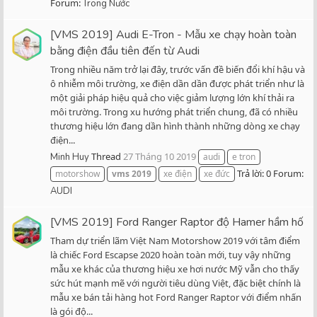
Forum:
Trong Nước
[VMS 2019] Audi E-Tron - Mẫu xe chạy hoàn toàn
bằng điện đầu tiên đến từ Audi
Trong nhiều năm trở lại đây, trước vấn đề biến đổi khí hậu và
ô nhiễm môi trường, xe điện dần dần được phát triển như là
một giải pháp hiệu quả cho việc giảm lượng lớn khí thải ra
môi trường. Trong xu hướng phát triển chung, đã có nhiều
thương hiệu lớn đang dần hình thành những dòng xe chạy
điện...
Thread
27 Tháng 10 2019
Minh Huy
audi
e tron
Trả lời: 0
Forum:
motorshow
vms
2019
xe điện
xe đức
AUDI
[VMS 2019] Ford Ranger Raptor độ Hamer hầm hố
Tham dự triển lãm Việt Nam Motorshow 2019 với tâm điểm
là chiếc Ford Escapse 2020 hoàn toàn mới, tuy vậy những
mẫu xe khác của thương hiệu xe hơi nước Mỹ vẫn cho thấy
sức hút mạnh mẽ với người tiêu dùng Việt, đặc biệt chính là
mẫu xe bán tải hàng hot Ford Ranger Raptor với điểm nhấn
là gói độ...