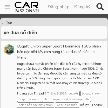
Đăng nhập
Đăng ký
Tags
xe đua cổ điển
Bugatti Chiron Super Sport Hommage T50S phiên
bản đặc biệt lấy cảm hứng từ xe đua cổ điển Le
Mans
Bugatti vừa ra mắt phiên bản đặc biệt của hypercar Chiron
mang tên Bugatti Chiron Super Sport Hommage T50S. Chiếc
hypercar màu đen này được lấy cảm ứng từ mẫu xe đua cổ
điển Type 50S từng tham gia cuộc đua Le Mans năm 1931.
Năm đó, Bugatti đã ra mắt nhà máy chính thức tại Le Mans
trên Circuit...
Thread
1 Tháng 3 2024
Hoang Son
bugatti
bugatti chiron
bugatti le mans
chiron super sport hommage t50s
Trả lời: 0
Forum:
phiên bản đặc biệt chiron
xe
đua
cổ
điển