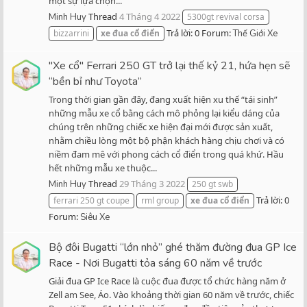
một sự lựa chọn...
Thread
4 Tháng 4 2022
Minh Huy
5300gt revival corsa
Trả lời: 0
Forum:
bizzarrini
xe
đua
cổ
điển
Thế Giới Xe
"Xe cổ" Ferrari 250 GT trở lại thế kỷ 21, hứa hẹn sẽ
“bền bỉ như Toyota”
Trong thời gian gần đây, đang xuất hiện xu thế “tái sinh”
những mẫu xe cổ bằng cách mô phỏng lại kiểu dáng của
chúng trên những chiếc xe hiện đại mới được sản xuất,
nhằm chiều lòng một bộ phận khách hàng chịu chơi và có
niềm đam mê với phong cách cổ điển trong quá khứ. Hầu
hết những mẫu xe thuộc...
Thread
29 Tháng 3 2022
Minh Huy
250 gt swb
Trả lời: 0
ferrari 250 gt coupe
rml group
xe
đua
cổ
điển
Forum:
Siêu Xe
Bộ đôi Bugatti “lớn nhỏ” ghé thăm đường đua GP Ice
Race - Nơi Bugatti tỏa sáng 60 năm về trước
Giải đua GP Ice Race là cuộc đua được tổ chức hàng năm ở
Zell am See, Áo. Vào khoảng thời gian 60 năm về trước, chiếc