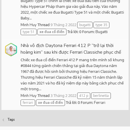
Bugatti Type 51 chính là chiếc xe đua đầu tiên của thương
hiệu Hypercar Pháp tham gia vào giải đua này. Vào năm
2022, một chiếc xe đua Bugatti Type 51 và một chiếc Bugatti
Baby...
Thread
9 Tháng 2 2022
Minh Huy
bugatti
type 35
Trả lời: 0
Forum:
type 51
xe
đua
cổ
điển
Bugatti
Nhà vô địch Daytona Ferrari 412 P “trở lại thời
hoàng kim” sau khi được Ferrari Classiche phục chế
Chiếc xe đua cổ điển Ferrari 412 P mang trên mình số khung
#0844 từng giành chiến thắng tại giải đua Daytona năm
1967 đã được hồi sinh bởi thương hiệu Ferrari Classiche.
Thương hiệu Ferrari Classiche đã kỷ niệm 15 năm thành lập
vào năm 2021 và họ đã kỷ niệm dịp này bằng cách phục chế
một trong...
Thread
3 Tháng 2 2022
Minh Huy
412 p
berlinetta
Trả lời: 0
Forum:
ferrari
xe
đua
cổ
điển
Ferrari
Tags