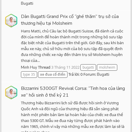
Bugatti
Dàn Bugatti Grand Prix cổ “ghé thăm” trụ sở của
thương hiệu tại Molsheim
Hans Matti, chủ Câu lạc bộ Bugatti Suisse, đã dành cả cuộc
đời của mình để hoàn thành một trong những bộ sưu tập
đặc biệt nhất của Bugatti trên thế giới. Giờ đây, sau khi bán
mẫu xe này, chủ sở hữu mới của bộ sưu tập đã quyết định
đưa những chiếc xe này đến thăm trụ sở Molsheim huyền
thoại của...
Thread
3 Tháng 11 2022
Minh Huy
bugatti
molsheim
Trả lời: 0
Forum:
type 35
xe
đua
cổ
điển
Bugatti
Bizzarrini 5300GT Revival Corsa: “Tinh hoa của làng
xe” hồi sinh ở thế kỷ 21
Thương hiệu Bizzarrini lịch sử đã được hồi sinh ở Vương
Quốc Anh và đội ngũ của thương hiệu đã sẵn sàng phát
hành một phiên bản làm lại hoàn hảo của chiếc xe đua thể
thao 5300 GT. Mẫu xe đua này từng được phát hành vào
năm 1965, chính vì vậy mà những mẫu xe được làm lại sẽ là