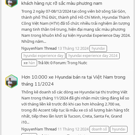
khách hàng rực rỡ sắc màu phương nam
Trong 2 ngày 07-08/12/2024 tại công viên bờ sông Sài Gòn,
thành phố Thủ Đức, thành phố Hồ Chí Minh, Hyundai Thành
Công Việt Nam (HTV) đã tổ chức nhiều trải nghiệm ấn tượng
mang tinh thần trẻ trung, hiện đại mang sắc màu phương
Nam trong khuôn khổ sự kiện Hyundai Experience Day 2024.
Những năm...
Thread
13 Tháng 12 2024
NguyenNam
hyundai
hyundai experience day
hyundai experience day 2024
Trả lời: 0
Forum:
xe
hàn
Trong Nước
Hơn 10.000 xe Hyundai bán ra tại Việt Nam trong
tháng 11/2024
Thống kê doanh số các dòng xe Hyundai tại thị trường Việt
Nam trong tháng 11/2024 đã ghi nhận mức tăng đáng kể so
với tháng liền kề trước đó khi cao hơn khoảng 2.700 xe,
trong đó Accent tiếp tục là mẫu xe có số lượng bán hàng tốt
nhất, tiếp theo lần lượt là Tucson, Creta, Santa Fe, Grand
i10...
Thread
11 Tháng 12 2024
NguyenNam
doanh số
hyundai