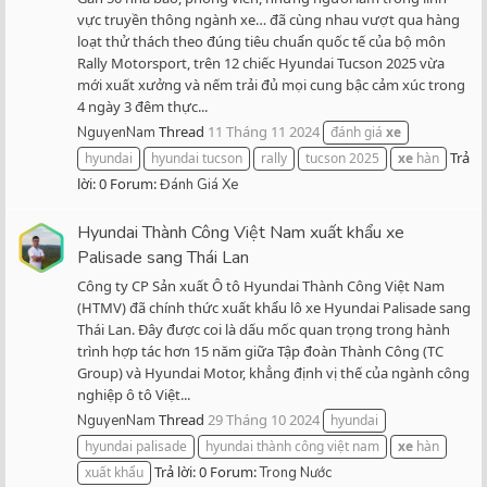
vực truyền thông ngành xe… đã cùng nhau vượt qua hàng
loạt thử thách theo đúng tiêu chuẩn quốc tế của bộ môn
Rally Motorsport, trên 12 chiếc Hyundai Tucson 2025 vừa
mới xuất xưởng và nếm trải đủ mọi cung bậc cảm xúc trong
4 ngày 3 đêm thực...
Thread
11 Tháng 11 2024
NguyenNam
đánh giá
xe
Trả
hyundai
hyundai tucson
rally
tucson 2025
xe
hàn
lời: 0
Forum:
Đánh Giá Xe
Hyundai Thành Công Việt Nam xuất khẩu xe
Palisade sang Thái Lan
Công ty CP Sản xuất Ô tô Hyundai Thành Công Việt Nam
(HTMV) đã chính thức xuất khẩu lô xe Hyundai Palisade sang
Thái Lan. Đây được coi là dấu mốc quan trọng trong hành
trình hợp tác hơn 15 năm giữa Tập đoàn Thành Công (TC
Group) và Hyundai Motor, khẳng định vị thế của ngành công
nghiệp ô tô Việt...
Thread
29 Tháng 10 2024
NguyenNam
hyundai
hyundai palisade
hyundai thành công việt nam
xe
hàn
Trả lời: 0
Forum:
xuất khẩu
Trong Nước