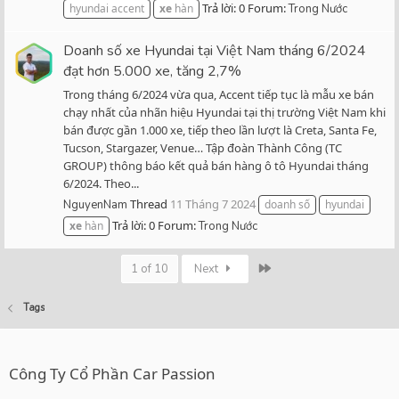
Trả lời: 0
Forum:
hyundai accent
xe
hàn
Trong Nước
Doanh số xe Hyundai tại Việt Nam tháng 6/2024
đạt hơn 5.000 xe, tăng 2,7%
Trong tháng 6/2024 vừa qua, Accent tiếp tục là mẫu xe bán
chạy nhất của nhãn hiệu Hyundai tại thị trường Việt Nam khi
bán được gần 1.000 xe, tiếp theo lần lượt là Creta, Santa Fe,
Tucson, Stargazer, Venue… Tập đoàn Thành Công (TC
GROUP) thông báo kết quả bán hàng ô tô Hyundai tháng
6/2024. Theo...
Thread
11 Tháng 7 2024
NguyenNam
doanh số
hyundai
Trả lời: 0
Forum:
xe
hàn
Trong Nước
Last
1 of 10
Next
Tags
Công Ty Cổ Phần Car Passion