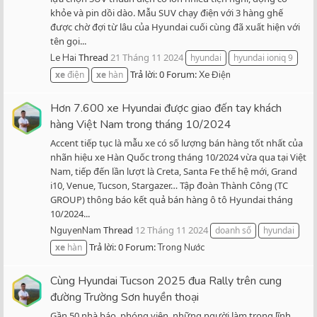
khỏe và pin dồi dào. Mẫu SUV chạy điện với 3 hàng ghế
được chờ đợi từ lâu của Hyundai cuối cùng đã xuất hiện với
tên gọi...
Thread
21 Tháng 11 2024
Le Hai
hyundai
hyundai ioniq 9
Trả lời: 0
Forum:
xe
điện
xe
hàn
Xe Điện
Hơn 7.600 xe Hyundai được giao đến tay khách
hàng Việt Nam trong tháng 10/2024
Accent tiếp tục là mẫu xe có số lượng bán hàng tốt nhất của
nhãn hiệu xe Hàn Quốc trong tháng 10/2024 vừa qua tại Việt
Nam, tiếp đến lần lượt là Creta, Santa Fe thế hệ mới, Grand
i10, Venue, Tucson, Stargazer… Tập đoàn Thành Công (TC
GROUP) thông báo kết quả bán hàng ô tô Hyundai tháng
10/2024...
Thread
12 Tháng 11 2024
NguyenNam
doanh số
hyundai
Trả lời: 0
Forum:
xe
hàn
Trong Nước
Cùng Hyundai Tucson 2025 đua Rally trên cung
đường Trường Sơn huyền thoại
Gần 50 nhà báo, phóng viên, những người làm trong lĩnh