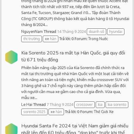
trong tháng 8/2024 ghi nhận mẫu xe quen thuộc Accent đạt
thành tích tốt nhất với 937 xe, tiếp đến lần lượt là Creta,
Santa Fe, Tucson, Stargazer, Grand i10… Tập đoàn Thành
Công (TC GROUP) thông báo kết quả bán hàng ô tô Hyundai
tháng 8/2024...
Thread
14 Tháng 9 2024
NguyenNam
doanh số
hyundai
Trả lời: 0
Forum:
thị trường
xe
hàn
Trong Nước
Kia Sorento 2025 ra mắt tại Hàn Quốc, giá quy đổi
từ 671 triệu đồng
Phiên bản nâng cấp 2025 của Kia Sorento đã chính thức ra
mắt tại thị trường quê nhà Hàn Quốc với một loạt cải tiến về
tính năng an toàn và tiện nghi, khiến mẫu crossover SUV với
3 hàng ghế và 7 chỗ ngồi này càng thêm phần hấp dẫn đối
với người cần mua xe gầm cao cho cả gia đình. Vừa qua,
mẫu xe...
Thread
7 Tháng 9 2024
Le Hai
crossover
kia
kia sorento
Trả lời: 0
Forum:
sorento 2025
xe
hàn
Thế Giới Xe
Hyundai Santa Fe 2024 tại Việt Nam giảm giá nhiều
nhất lên đến 60 triệu đồng, "dọn kho" trước khi thế