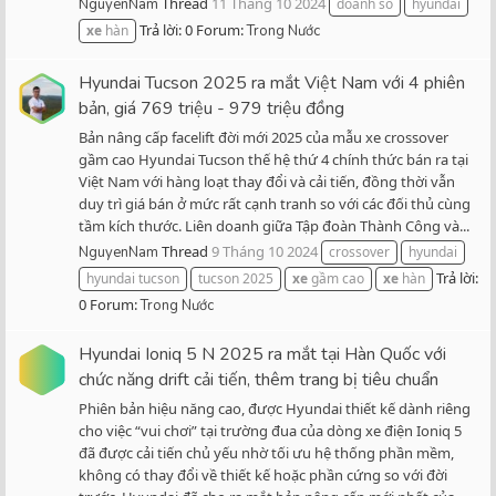
Thread
11 Tháng 10 2024
NguyenNam
doanh số
hyundai
Trả lời: 0
Forum:
xe
hàn
Trong Nước
Hyundai Tucson 2025 ra mắt Việt Nam với 4 phiên
bản, giá 769 triệu - 979 triệu đồng
Bản nâng cấp facelift đời mới 2025 của mẫu xe crossover
gầm cao Hyundai Tucson thế hệ thứ 4 chính thức bán ra tại
Việt Nam với hàng loạt thay đổi và cải tiến, đồng thời vẫn
duy trì giá bán ở mức rất cạnh tranh so với các đối thủ cùng
tầm kích thước. Liên doanh giữa Tập đoàn Thành Công và...
Thread
9 Tháng 10 2024
NguyenNam
crossover
hyundai
Trả lời:
hyundai tucson
tucson 2025
xe
gầm cao
xe
hàn
0
Forum:
Trong Nước
Hyundai Ioniq 5 N 2025 ra mắt tại Hàn Quốc với
chức năng drift cải tiến, thêm trang bị tiêu chuẩn
Phiên bản hiệu năng cao, được Hyundai thiết kế dành riêng
cho việc “vui chơi” tại trường đua của dòng xe điện Ioniq 5
đã được cải tiến chủ yếu nhờ tối ưu hệ thống phần mềm,
không có thay đổi về thiết kế hoặc phần cứng so với đời