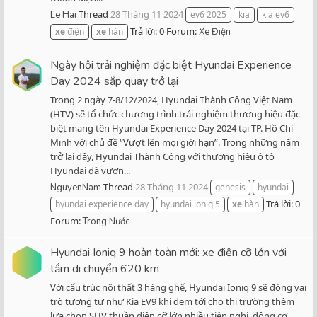
Thread
28 Tháng 11 2024
Le Hai
ev6 2025
kia
kia ev6
Trả lời: 0
Forum:
xe
điện
xe
hàn
Xe Điện
Ngày hội trải nghiệm đặc biệt Hyundai Experience
Day 2024 sắp quay trở lại
Trong 2 ngày 7-8/12/2024, Hyundai Thành Công Việt Nam
(HTV) sẽ tổ chức chương trình trải nghiệm thương hiệu đặc
biệt mang tên Hyundai Experience Day 2024 tại TP. Hồ Chí
Minh với chủ đề “Vượt lên mọi giới hạn”. Trong những năm
trở lại đây, Hyundai Thành Công với thương hiệu ô tô
Hyundai đã vươn...
Thread
28 Tháng 11 2024
NguyenNam
genesis
hyundai
Trả lời: 0
hyundai experience day
hyundai ioniq 5
xe
hàn
Forum:
Trong Nước
Hyundai Ioniq 9 hoàn toàn mới: xe điện cỡ lớn với
tầm di chuyển 620 km
Với cấu trúc nội thất 3 hàng ghế, Hyundai Ioniq 9 sẽ đóng vai
trò tương tự như Kia EV9 khi đem tới cho thị trường thêm
lựa chọn SUV thuần điện cỡ lớn nhiều tiện nghi, động cơ