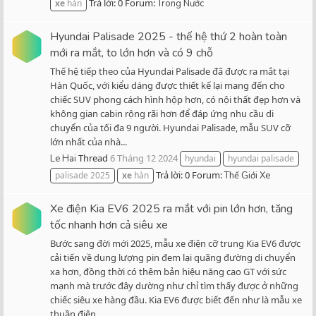
Trả lời: 0
Forum:
xe
hàn
Trong Nước
Hyundai Palisade 2025 - thế hệ thứ 2 hoàn toàn
mới ra mắt, to lớn hơn và có 9 chỗ
Thế hệ tiếp theo của Hyundai Palisade đã được ra mắt tại
Hàn Quốc, với kiểu dáng được thiết kế lại mang đến cho
chiếc SUV phong cách hình hộp hơn, có nội thất đẹp hơn và
không gian cabin rộng rãi hơn để đáp ứng nhu cầu di
chuyển của tối đa 9 người. Hyundai Palisade, mẫu SUV cỡ
lớn nhất của nhà...
Thread
6 Tháng 12 2024
Le Hai
hyundai
hyundai palisade
Trả lời: 0
Forum:
palisade 2025
xe
hàn
Thế Giới Xe
Xe điện Kia EV6 2025 ra mắt với pin lớn hơn, tăng
tốc nhanh hơn cả siêu xe
Bước sang đời mới 2025, mẫu xe điện cỡ trung Kia EV6 được
cải tiến về dung lượng pin đem lại quãng đường di chuyển
xa hơn, đồng thời có thêm bản hiệu năng cao GT với sức
mạnh mà trước đây dường như chỉ tìm thấy được ở những
chiếc siêu xe hàng đầu. Kia EV6 được biết đến như là mẫu xe
thuần điện...