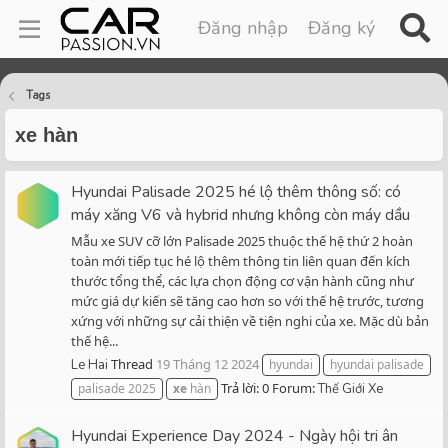
Đăng nhập
Đăng ký
Tags
xe hàn
Hyundai Palisade 2025 hé lộ thêm thông số: có
máy xăng V6 và hybrid nhưng không còn máy dầu
Mẫu xe SUV cỡ lớn Palisade 2025 thuộc thế hệ thứ 2 hoàn
toàn mới tiếp tục hé lộ thêm thông tin liên quan đến kích
thước tổng thể, các lựa chọn động cơ vận hành cũng như
mức giá dự kiến sẽ tăng cao hơn so với thế hệ trước, tương
xứng với những sự cải thiện về tiện nghi của xe. Mặc dù bản
thế hệ...
Thread
19 Tháng 12 2024
Le Hai
hyundai
hyundai palisade
Trả lời: 0
Forum:
palisade 2025
xe
hàn
Thế Giới Xe
Hyundai Experience Day 2024 - Ngày hội tri ân