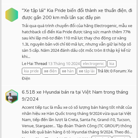
"Xe tập lái" Kia Pride biến đổi thành xe thuần điện, đi
được gần 200 km mỗi lần sạc đầy pin
Trải qua quá trình chuyển đổi của hãng Electrogenic, mẫu xe
hatchback cổ điển Kia Pride được tăng sức mạnh thêm 77%
sau khi lắp mô-tơ điện 110 mã lực thay cho động cơ xăng
1.3L nguyên bản với chỉ 60 mã lực, nhưng vẫn giữ lại hộp số
sàn 5 cấp. Năm 2024 đánh dấu cột mốc tròn 8 thập kỷ kể từ
khi...
Thread
13 Tháng 10 2024
Le Hai
electrogenic
kia
Trả lời: 0
Forum:
kia pride
xe
điện
xe
hàn
xe
tập lái
Xe
Điện
6.518 xe Hyundai bán ra tại Việt Nam trong tháng
9/2024
Accent tiếp tục là mẫu xe có số lượng bán hàng tốt nhất của
nhãn hiệu xe Hàn Quốc trong tháng 9/2024 vừa qua tại Việt
Nam, tiếp đến lần lượt là Creta, Santa Fe, Grand i10, Tucson,
Venue, Stargazer… Tập đoàn Thành Công (TC GROUP) thông
báo kết quả bán hàng ô tô Hyundai tháng 9/2024. Theo đó...