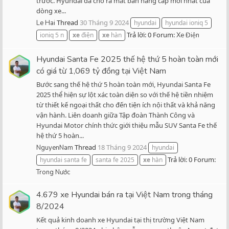
trước. Hyundai đã cho ra mắt bản nâng cấp mới nhất của
dòng xe...
Thread
30 Tháng 9 2024
Le Hai
hyundai
hyundai ioniq 5
Trả lời: 0
Forum:
ioniq 5 n
xe
điện
xe
hàn
Xe Điện
Hyundai Santa Fe 2025 thế hệ thứ 5 hoàn toàn mới
có giá từ 1,069 tỷ đồng tại Việt Nam
Bước sang thế hệ thứ 5 hoàn toàn mới, Hyundai Santa Fe
2025 thể hiện sự lột xác toàn diện so với thế hệ tiền nhiệm
từ thiết kế ngoại thất cho đến tiện ích nội thất và khả năng
vận hành. Liên doanh giữa Tập đoàn Thành Công và
Hyundai Motor chính thức giới thiệu mẫu SUV Santa Fe thế
hệ thứ 5 hoàn...
Thread
18 Tháng 9 2024
NguyenNam
hyundai
Trả lời: 0
Forum:
hyundai santa fe
santa fe 2025
xe
hàn
Trong Nước
4.679 xe Hyundai bán ra tại Việt Nam trong tháng
8/2024
Kết quả kinh doanh xe Hyundai tại thị trường Việt Nam