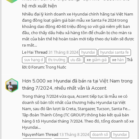
hệ mới xuất hiện
Nhiều đại lý kinh doanh xe Hyundai chính hãng tại Việt Nam
đang đồng loạt giảm giá bán mẫu xe Santa Fe 2024 trong
khoảng dao động 40-60 triệu đồng so với giá niêm yết ban
đầu, cho thấy dấu hiệu xả hàng tồn để chuẩn bị cho màn ra
mắt của bản thế hệ hoàn toàn mới tiếp theo dự kiến sẽ được
ra mắt...
Thread
31 Tháng 8 2024
Le Hai
hyundai
hyundai santa fe
Trả
suv hạng d
thị trường
ưu đãi
xe
giảm giá
xe
hàn
lời: 0
Forum:
Trong Nước
Hơn 5.000 xe Hyundai đã bán ra tại Việt Nam trong
tháng 7/2024, nhiều nhất vẫn là Accent
Trong tháng 7/2024 vừa qua, Accent tiếp tục là mẫu xe có
doanh số bán tốt nhất của thương hiệu Hyundai tại Việt
Nam, sau đó lần lượt là Creta, Stargazer, Tucson, Santa Fe…
Tập đoàn Thành Công (TC GROUP) thông báo kết quả bán
hàng ô tô Hyundai tháng 7/2024. Theo đó, tổng doanh số xe
Hyundai...
Thread
13 Tháng 8 2024
NguyenNam
doanh số
hyundai