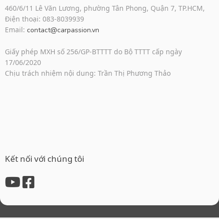
460/6/11 Lê Văn Lương, phường Tân Phong, Quận 7, TP.HCM,
Điện thoại: 083-8039939
Email:
contact@carpassion.vn
Giấy phép MXH số 256/GP-BTTTT do Bộ TTTT cấp ngày
17/06/2020
Chịu trách nhiệm nội dung: Trần Thị Phương Thảo
Kết nối với chúng tôi