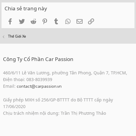
Chia sẻ trang này
Facebook
Twitter
Reddit
Pinterest
Tumblr
WhatsApp
Email
Link
Thế Giới Xe
Công Ty Cổ Phần Car Passion
460/6/11 Lê Văn Lương, phường Tân Phong, Quận 7, TP.HCM,
Điện thoại: 083-8039939
Email:
contact@carpassion.vn
Giấy phép MXH số 256/GP-BTTTT do Bộ TTTT cấp ngày
17/06/2020
Chịu trách nhiệm nội dung: Trần Thị Phương Thảo