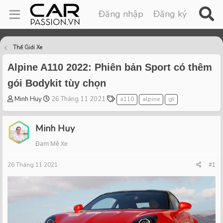
Đăng nhập
Đăng ký
Thế Giới Xe
Alpine A110 2022: Phiên bản Sport có thêm
gói Bodykit tùy chọn
T
S
T
Minh Huy
26 Tháng 11 2021
a110
alpine
gt
h
t
a
r
a
g
Minh Huy
e
r
s
a
t
Đam Mê Xe
d
d
s
a
26 Tháng 11 2021
#1
t
t
a
e
r
t
e
r