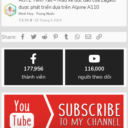
AGTZ Twin Tail – Mẫu xe độc đáo của Zagato
được phát triển dựa trên Alpine A110
Minh Huy
Trong Nước
Trả lời
0
25 Tháng 5 2024
Facebook
Twitter
Reddit
Pinterest
Tumblr
WhatsApp
Email
Link
Share:
177,956
116,000
thành viên
người theo dõi