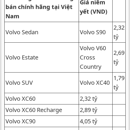
Giá niêm
bán chính hãng
tại Việt
yết
(VND)
Nam
2,32
Volvo Sedan
Volvo S90
tỷ
Volvo V60
2,69
Volvo Estate
Cross
tỷ
Country
1,79
Volvo SUV
Volvo XC40
tỷ
Volvo XC60
2,32 tỷ
Volvo XC60 Recharge
2,89 tỷ
Volvo XC90
4,05 tỷ