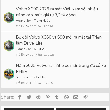
Volvo XC90 2026 ra mắt Việt Nam với nhiều
nâng cấp, mức giá từ 3,2 tỷ đồng
Hoang Son
Trong Nước
Trả lời
0
20 Tháng 3 2026
Bộ đôi Volvo XC60 và S90 mới ra mắt tại Triển
lãm Drive. Life
Hoang Son
XE KHÁC
Trả lời
0
20 Tháng 11 2025
Năm 2025 Volvo ra mắt 5 xe mới, trong đó có xe
PHEV
Supercar
Thế Giới Xe
Trả lời
0
10 Tháng 2 2025
Facebook
Twitter
Reddit
Pinterest
Tumblr
WhatsApp
Email
Link
Share: