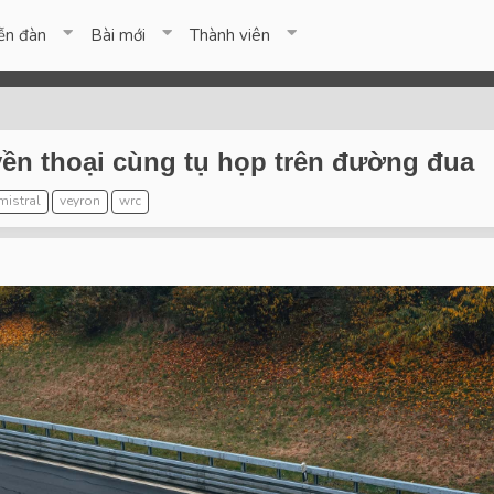
ễn đàn
Bài mới
Thành viên
yền thoại cùng tụ họp trên đường đua
mistral
veyron
wrc