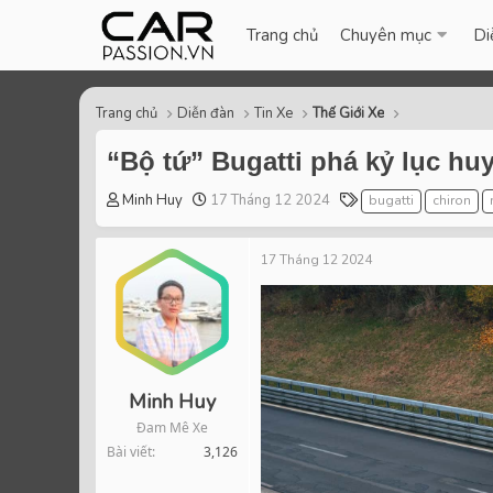
Trang chủ
Chuyên mục
Di
Trang chủ
Diễn đàn
Tin Xe
Thế Giới Xe
“Bộ tứ” Bugatti phá kỷ lục hu
T
S
T
Minh Huy
17 Tháng 12 2024
bugatti
chiron
h
t
a
r
a
g
17 Tháng 12 2024
e
r
s
a
t
d
d
s
a
t
t
a
e
r
Minh Huy
t
Đam Mê Xe
e
Bài viết
3,126
r