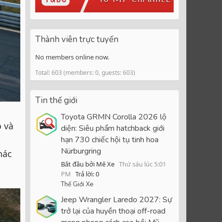
Thành viên trực tuyến
No members online now.
Total: 603 (members: 0, guests: 603)
Tin thế giới
Toyota GRMN Corolla 2026 lộ
ộ và
diện: Siêu phẩm hatchback giới
hạn 730 chiếc hội tụ tinh hoa
Nürburgring
hác
Bắt đầu bởi Mê Xe
Thứ sáu lúc 5:01
PM
Trả lời: 0
Thế Giới Xe
Jeep Wrangler Laredo 2027: Sự
trở lại của huyền thoại off-road