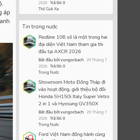
ộ.
2026
Trả lời: 0
Thế Giới Xe
g áp
 anh
Tin trong nước
Redline 108 sẽ là một trong hai
đại diện Việt Nam tham gia thi
đấu tại AXCR 2026
Bắt đầu bởi vungocbach
29 Tháng 7
2026
Trả lời: 0
Trong Nước
Showroom Moto Đồng Tháp đi
vào hoạt động, giới thiệu bộ đôi
Honda SH150i Italy Super Vetro
2 in 1 và Hyosung GV350X
Bắt đầu bởi vungocbach
29 Tháng 7
2026
Trả lời: 0
Trong Nước
Ford Việt Nam đồng hành cùng