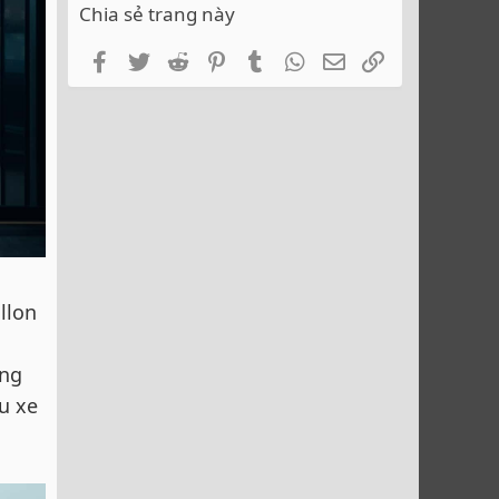
Chia sẻ trang này
Facebook
Twitter
Reddit
Pinterest
Tumblr
WhatsApp
Email
Link
llon
ững
u xe