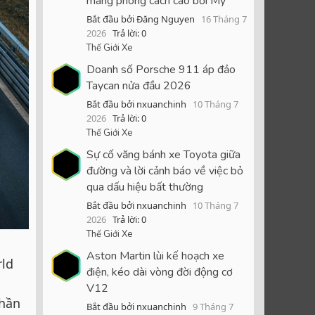
mang phong cách cao bồi Mỹ
Bắt đầu bởi Đăng Nguyen
16 Tháng 7
2026
Trả lời: 0
Thế Giới Xe
Doanh số Porsche 911 áp đảo
Taycan nửa đầu 2026
Bắt đầu bởi nxuanchinh
10 Tháng 7
2026
Trả lời: 0
Thế Giới Xe
Sự cố văng bánh xe Toyota giữa
đường và lời cảnh báo về việc bỏ
qua dấu hiệu bất thường
Bắt đầu bởi nxuanchinh
10 Tháng 7
2026
Trả lời: 0
Thế Giới Xe
Aston Martin lùi kế hoạch xe
rld
điện, kéo dài vòng đời động cơ
V12
phần
Bắt đầu bởi nxuanchinh
9 Tháng 7