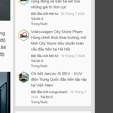
cộng đồng xe bán tải lan tỏa
những giá trị tích cực
Bắt đầu bởi Mê Xe
26 Tháng 7 2026
Trả lời: 0
Trong Nước
Volkswagen City Store Phạm
ũng
Hùng chính thức khai trương, mô
 độ
hình City Store tiêu chuẩn toàn
,84
cầu đầu tiên tại Hà Nội
 độ
Bắt đầu bởi Mê Xe
19 Tháng 7 2026
Trả lời: 0
Trong Nước
Chi tiết Jaecoo J5 BEV - SUV
điện Trung Quốc đầu tiên lắp ráp
tại Việt Nam
Bắt đầu bởi vungocbach
19 Tháng 7
2026
Trả lời: 0
Trong Nước