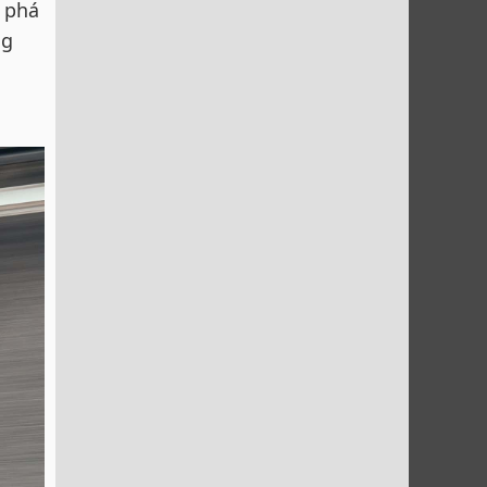
ã phá
ng