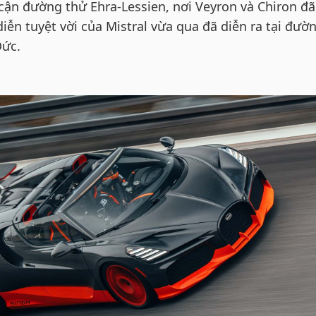
cận đường thử Ehra-Lessien, nơi Veyron và Chiron đ
diễn tuyệt vời của Mistral vừa qua đã diễn ra tại đườ
Đức.