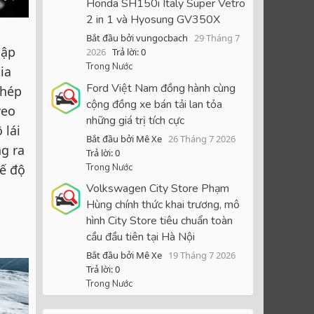
Honda SH150i Italy Super Vetro
2 in 1 và Hyosung GV350X
Bắt đầu bởi vungocbach
29 Tháng 7
lập
2026
Trả lời: 0
Trong Nước
ia
Ford Việt Nam đồng hành cùng
phép
cộng đồng xe bán tải lan tỏa
reo
những giá trị tích cực
 lái
Bắt đầu bởi Mê Xe
26 Tháng 7 2026
g ra
Trả lời: 0
Trong Nước
ế độ
Volkswagen City Store Phạm
Hùng chính thức khai trương, mô
hình City Store tiêu chuẩn toàn
cầu đầu tiên tại Hà Nội
Bắt đầu bởi Mê Xe
19 Tháng 7 2026
Trả lời: 0
Trong Nước