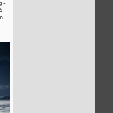
g –
hồ
ạn