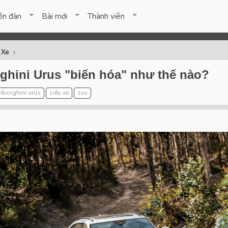
ễn đàn
Bài mới
Thành viên
 Xe
ghini Urus "biến hóa" như thế nào?
mborghini urus
siêu xe
suv