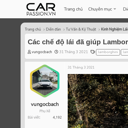
Trang chủ
Chuyên mục
Di
Trang chủ
Diễn đàn
Tư Vấn & Kỹ Thuật
Kinh Nghiệm Lái
Các chế độ lái đã giúp Lambor
T
S
T
vungocbach
31 Tháng 3 2021
lamborghini
la
h
t
a
r
a
g
31 Tháng 3 2021
e
r
s
a
t
d
d
s
a
t
t
a
e
r
vungocbach
t
Phụ Xế
e
Bài viết
4,192
r