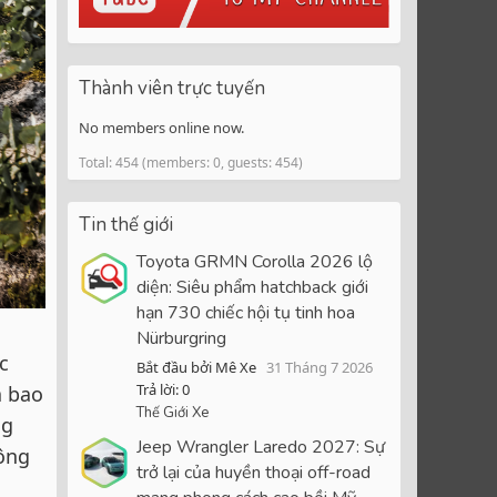
Thành viên trực tuyến
No members online now.
Total: 454 (members: 0, guests: 454)
Tin thế giới
Toyota GRMN Corolla 2026 lộ
diện: Siêu phẩm hatchback giới
hạn 730 chiếc hội tụ tinh hoa
Nürburgring
c
Bắt đầu bởi Mê Xe
31 Tháng 7 2026
Trả lời: 0
a bao
Thế Giới Xe
ng
Jeep Wrangler Laredo 2027: Sự
ông
trở lại của huyền thoại off-road