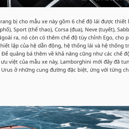
rang bị cho mẫu xe này gồm 6 chế độ lái được thiết 
ố), Sport (thể thao), Corsa (đua), Neve (tuyết), Sabb
. Ngoài ra, nó còn có thêm chế độ tùy chỉnh Ego, cho 
thiết lập của hệ dẫn động, hệ thống lái và hệ thống t
ọ. Để quảng bá thêm về khả năng cũng như các chế độ
ưu việt của mẫu xe này, Lamborghini mới đây đã tun
Urus ở những cung đường đặc biệt, ứng với từng ch