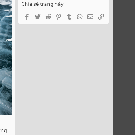
Chia sẻ trang này
Facebook
Twitter
Reddit
Pinterest
Tumblr
WhatsApp
Email
Link
ứng