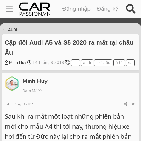
Đăng nhập
Đăng ký
AUDI
Cặp đôi Audi A5 và S5 2020 ra mắt tại châu
Âu
T
S
T
Minh Huy
14 Tháng 9 2019
a5
audi
châu âu
ô tô
s5
h
t
a
r
a
g
Minh Huy
e
r
s
a
t
Đam Mê Xe
d
d
s
a
14 Tháng 9 2019
#1
t
t
a
e
Sau khi ra mắt một loạt những phiên bản
r
mới cho mẫu A4 thì tới nay, thương hiệu xe
t
e
hơi đến từ Đức này lại cho ra mắt phiên bản
r