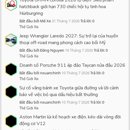
Toyota GRMN Corolla 2026 lộ diện: Siêu phẩm
hatchback giới hạn 730 chiếc hội tụ tinh hoa
Nürburgring
Bắt đầu bởi Mê Xe
31 Tháng 7 2026
Trả lời: 0
Thế Giới Xe
Jeep Wrangler Laredo 2027: Sự trở lại của huyền
thoại off-road mang phong cách cao bồi Mỹ
Bắt đầu bởi Đăng Nguyen
16 Tháng 7 2026
Trả lời: 0
Thế Giới Xe
Doanh số Porsche 911 áp đảo Taycan nửa đầu 2026
Bắt đầu bởi nxuanchinh
10 Tháng 7 2026
Trả lời: 0
Thế Giới Xe
Sự cố văng bánh xe Toyota giữa đường và lời cảnh
báo về việc bỏ qua dấu hiệu bất thường
Bắt đầu bởi nxuanchinh
10 Tháng 7 2026
Trả lời: 0
Thế Giới Xe
Aston Martin lùi kế hoạch xe điện, kéo dài vòng đời
động cơ V12