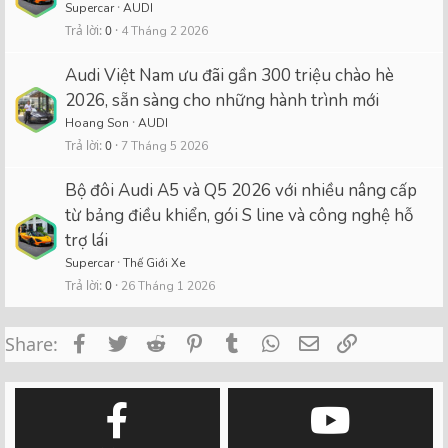
Supercar
AUDI
Trả lời
0
4 Tháng 2 2026
Audi Việt Nam ưu đãi gần 300 triệu chào hè
2026, sẵn sàng cho những hành trình mới
Hoang Son
AUDI
Trả lời
0
7 Tháng 5 2026
Bộ đôi Audi A5 và Q5 2026 với nhiều nâng cấp
từ bảng điều khiển, gói S line và công nghệ hỗ
trợ lái
Supercar
Thế Giới Xe
Trả lời
0
26 Tháng 1 2026
Facebook
Twitter
Reddit
Pinterest
Tumblr
WhatsApp
Email
Link
Share: