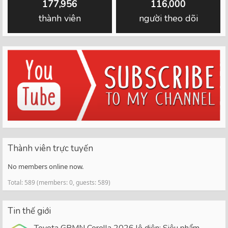
177,956
116,000
thành viên
người theo dõi
Thành viên trực tuyến
No members online now.
Total: 589 (members: 0, guests: 589)
Tin thế giới