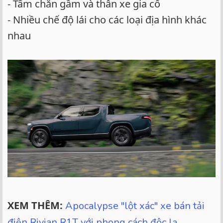
- Tấm chắn gầm và thân xe gia cố
- Nhiều chế độ lái cho các loại địa hình khác
nhau
XEM THÊM:
Apocalypse "lột xác" xe bán tải
điện Rivian R1T với phong cách độc lạ