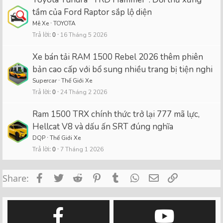
tầm của Ford Raptor sắp lộ diện
Mê Xe
TOYOTA
Trả lời
0
16 Tháng 5 2026
Xe bán tải RAM 1500 Rebel 2026 thêm phiên
bản cao cấp với bổ sung nhiều trang bị tiện nghi
Supercar
Thế Giới Xe
Trả lời
0
24 Tháng 2 2026
Ram 1500 TRX chính thức trở lại 777 mã lực,
Hellcat V8 và dấu ấn SRT đúng nghĩa
DQP
Thế Giới Xe
Trả lời
0
7 Tháng 1 2026
Facebook
Twitter
Reddit
Pinterest
Tumblr
WhatsApp
Email
Link
Share: