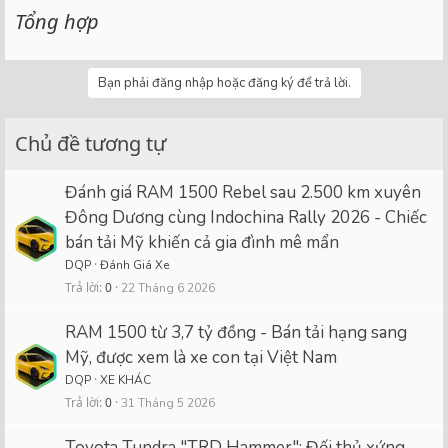
Tổng hợp
Bạn phải đăng nhập hoặc đăng ký để trả lời.
Chủ đề tương tự
Đánh giá RAM 1500 Rebel sau 2.500 km xuyên
Đông Dương cùng Indochina Rally 2026 - Chiếc
bán tải Mỹ khiến cả gia đình mê mẩn
DQP
Đánh Giá Xe
Trả lời
0
22 Tháng 6 2026
RAM 1500 từ 3,7 tỷ đồng - Bán tải hạng sang
Mỹ, được xem là xe con tại Việt Nam
DQP
XE KHÁC
Trả lời
0
31 Tháng 5 2026
Toyota Tundra "TRD Hammer": Đối thủ xứng