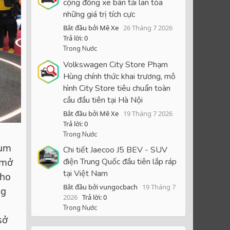
cộng đồng xe bán tải lan tỏa
những giá trị tích cực
Bắt đầu bởi Mê Xe
26 Tháng 7 2026
Trả lời: 0
Trong Nước
Volkswagen City Store Phạm
Hùng chính thức khai trương, mô
hình City Store tiêu chuẩn toàn
cầu đầu tiên tại Hà Nội
Bắt đầu bởi Mê Xe
19 Tháng 7 2026
Trả lời: 0
Trong Nước
cụm
Chi tiết Jaecoo J5 BEV - SUV
điện Trung Quốc đầu tiên lắp ráp
 mở
tại Việt Nam
cho
Bắt đầu bởi vungocbach
19 Tháng 7
ng
2026
Trả lời: 0
Trong Nước
sở