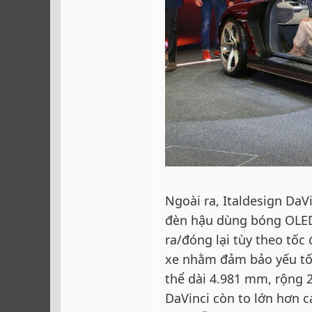
Ngoài ra, Italdesign Da
đèn hậu dùng bóng OLED 
ra/đóng lại tùy theo tốc 
xe nhằm đảm bảo yếu tố 
thể dài 4.981 mm, rộng 
DaVinci còn to lớn hơn cả