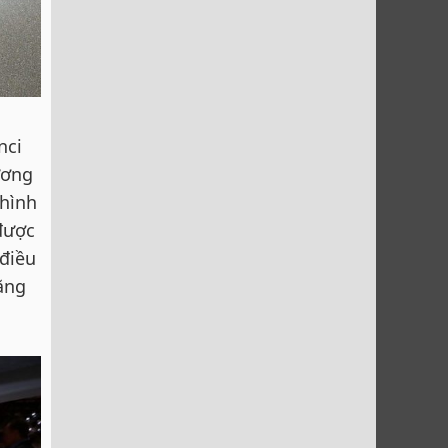
nci
ương
 hình
 được
 điều
ăng