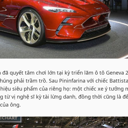
a đã quyết tâm chơi lớn tại kỳ triển lãm ô tô Geneva 
úng phải trầm trồ. Sau Pininfarina với chiếc Battista
 thiệu siêu phẩm của riêng họ: một chiếc xe ý tưởng
g từ vị nghệ sĩ kỳ tài lừng danh, đồng thời cũng là đ
của ông.