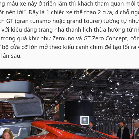
g mẫu xe này ở triển lãm thì khách tham quan mới 
 nên lời”. Đây là 1 chiếc xe thể thao 2 cửa, 4 chỗ ng
h GT (gran turismo hoặc grand tourer) tương tự như
, với kiểu dáng trang nhã thanh lịch thừa hưởng từ 
 trong quá khứ như Zerouno và GT Zero Concept, cộ
 bộ cửa cỡ lớn mở theo kiểu cánh chim để tạo lối ra 
lẫn sau.