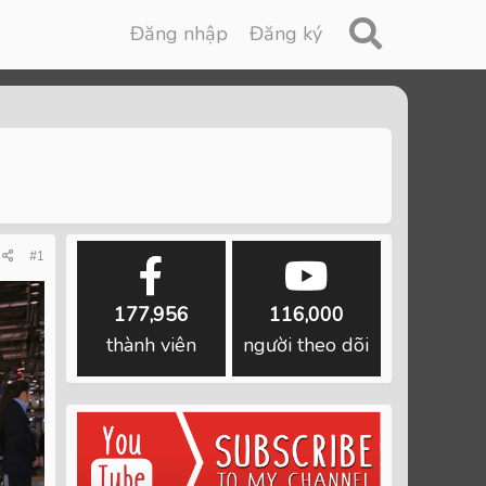
Đăng nhập
Đăng ký
#1
177,956
116,000
thành viên
người theo dõi