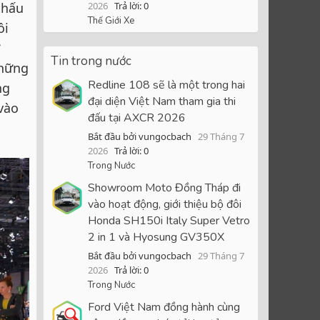
thấu
2026
Trả lời: 0
Thế Giới Xe
ồi
Tin trong nước
những
Redline 108 sẽ là một trong hai
ng
đại diện Việt Nam tham gia thi
vào
đấu tại AXCR 2026
Bắt đầu bởi vungocbach
29 Tháng 7
2026
Trả lời: 0
Trong Nước
Showroom Moto Đồng Tháp đi
vào hoạt động, giới thiệu bộ đôi
Honda SH150i Italy Super Vetro
2 in 1 và Hyosung GV350X
Bắt đầu bởi vungocbach
29 Tháng 7
2026
Trả lời: 0
Trong Nước
Ford Việt Nam đồng hành cùng