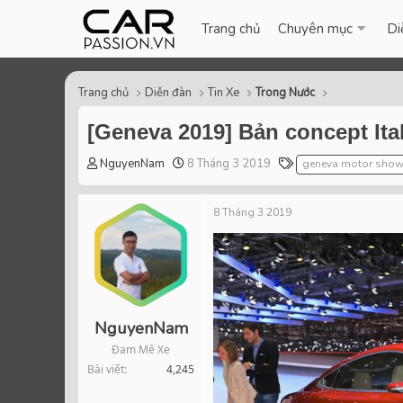
Trang chủ
Chuyên mục
Di
Trang chủ
Diễn đàn
Tin Xe
Trong Nước
[Geneva 2019] Bản concept Ita
T
S
T
NguyenNam
8 Tháng 3 2019
geneva motor show
h
t
a
r
a
g
8 Tháng 3 2019
e
r
s
a
t
d
d
s
a
t
t
a
e
r
NguyenNam
t
Đam Mê Xe
e
Bài viết
4,245
r