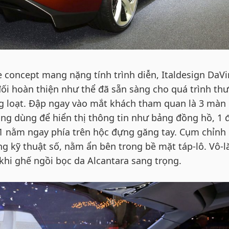
concept mang nặng tính trình diễn, Italdesign DaVi
đối hoàn thiện như thể đã sẵn sàng cho quá trình th
g loạt. Đập ngay vào mắt khách tham quan là 3 màn
lăng dùng để hiển thị thông tin như bảng đồng hồ, 1
à 1 nằm ngay phía trên hộc đựng găng tay. Cụm chỉnh
g kỹ thuật số, nằm ẩn bên trong bề mặt táp-lô. Vô-l
 khi ghế ngồi bọc da Alcantara sang trọng.