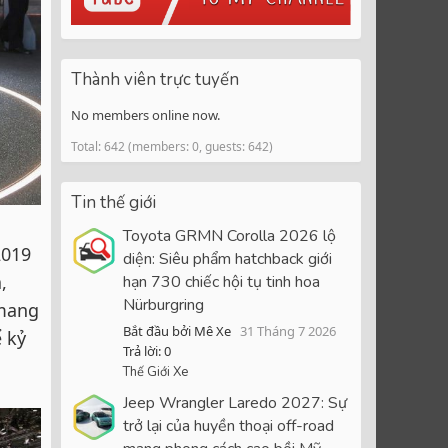
Thành viên trực tuyến
No members online now.
Total: 642 (members: 0, guests: 642)
Tin thế giới
Toyota GRMN Corolla 2026 lộ
2019
diện: Siêu phẩm hatchback giới
,
hạn 730 chiếc hội tụ tinh hoa
Nürburgring
 mang
Bắt đầu bởi Mê Xe
31 Tháng 7 2026
ể kỷ
Trả lời: 0
Thế Giới Xe
Jeep Wrangler Laredo 2027: Sự
trở lại của huyền thoại off-road