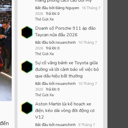
mang phong cách cao bồi Mỹ
Bắt đầu bởi Đăng Nguyen
16 Tháng 7
2026
Trả lời: 0
Thế Giới Xe
Doanh số Porsche 911 áp đảo
Taycan nửa đầu 2026
Bắt đầu bởi nxuanchinh
10 Tháng 7
2026
Trả lời: 0
Thế Giới Xe
Sự cố văng bánh xe Toyota giữa
đường và lời cảnh báo về việc bỏ
qua dấu hiệu bất thường
Bắt đầu bởi nxuanchinh
10 Tháng 7
2026
Trả lời: 0
Thế Giới Xe
Aston Martin lùi kế hoạch xe
điện, kéo dài vòng đời động cơ
V12
 đến
Bắt đầu bởi nxuanchinh
9 Tháng 7