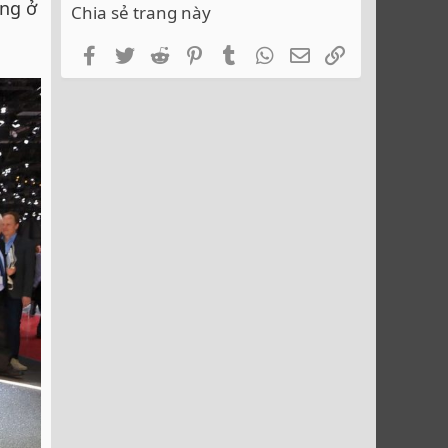
ng ở
Chia sẻ trang này
Facebook
Twitter
Reddit
Pinterest
Tumblr
WhatsApp
Email
Link