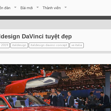
ễn đàn
Bài mới
Thành viên
ldesign DaVinci tuyệt đẹp
 2019
italdesign
italdesign davinci concept
xe italia