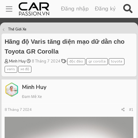
Đăng nhập
Đăng ký
Thế Giới Xe
Hãng độ Varis tăng diện mạo dữ dằn cho
Toyota GR Corolla
T
S
T
Minh Huy
8 Tháng 7 2024
độc đáo
gr corolla
toyota
h
t
a
varis
xe độ
r
a
g
e
r
s
a
t
Minh Huy
d
d
Đam Mê Xe
s
a
t
t
8 Tháng 7 2024
a
e
#1
r
t
e
r