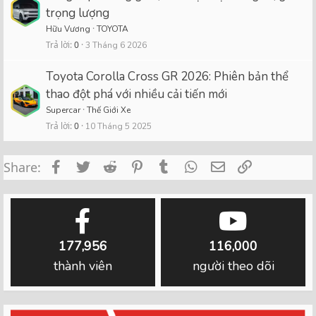
trọng lượng
Hữu Vương
TOYOTA
Trả lời
0
3 Tháng 6 2026
Toyota Corolla Cross GR 2026: Phiên bản thể
thao đột phá với nhiều cải tiến mới
Supercar
Thế Giới Xe
Trả lời
0
10 Tháng 5 2025
Facebook
Twitter
Reddit
Pinterest
Tumblr
WhatsApp
Email
Link
Share:
177,956
116,000
thành viên
người theo dõi