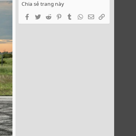
Chia sẻ trang này
Facebook
Twitter
Reddit
Pinterest
Tumblr
WhatsApp
Email
Link