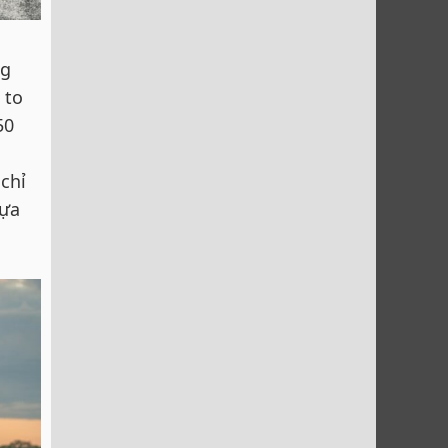
ng
 to
50
chỉ
lựa