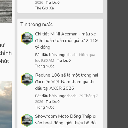
2026
Trả lời: 0
Thế Giới Xe
Tin trong nước
Chi tiết MINI Aceman - mẫu xe
điện hoàn toàn mới giá từ 2,419
hư
tỷ đồng
chỉnh
Bắt đầu bởi vungocbach
Hôm qua
phút
lúc 9:30 AM
Trả lời: 0
Trong Nước
Redline 108 sẽ là một trong hai
đại diện Việt Nam tham gia thi
đấu tại AXCR 2026
Bắt đầu bởi vungocbach
29 Tháng 7
2026
Trả lời: 0
Trong Nước
Showroom Moto Đồng Tháp đi
vào hoạt động, giới thiệu bộ đôi