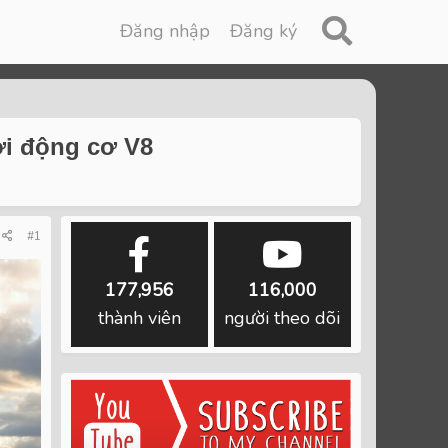
Đăng nhập
Đăng ký
ới động cơ V8
#1
177,956
116,000
thành viên
người theo dõi