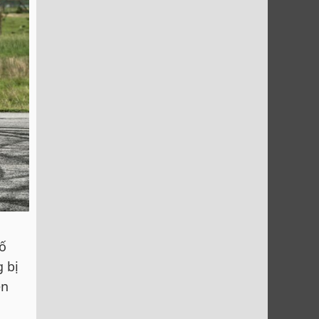
ố
g bị
ện