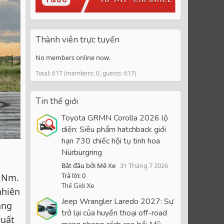
Thành viên trực tuyến
No members online now.
Total: 617 (members: 0, guests: 617)
Tin thế giới
Toyota GRMN Corolla 2026 lộ
diện: Siêu phẩm hatchback giới
hạn 730 chiếc hội tụ tinh hoa
Nürburgring
Bắt đầu bởi Mê Xe
31 Tháng 7 2026
Trả lời: 0
5 Nm.
Thế Giới Xe
nhiên
Jeep Wrangler Laredo 2027: Sự
âng
trở lại của huyền thoại off-road
suất