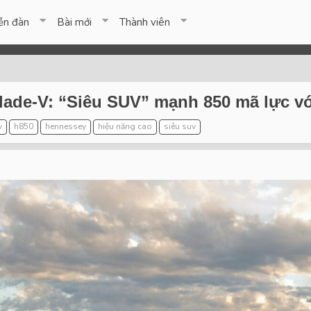
ễn đàn
Bài mới
Thành viên
lade-V: “Siêu SUV” mạnh 850 mã lực v
v
h850
hennessey
hiệu năng cao
siêu suv