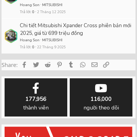
Hoang Son
MITSUBISHI
Trả lời
0
2 Tháng 12 2025
Chi tiết Mitsubishi Xpander Cross phiên bản mới
2025, giá từ 699 triệu đồng
Hoang Son
MITSUBISHI
Trả lời
0
22 Tháng 9 2025
Facebook
Twitter
Reddit
Pinterest
Tumblr
WhatsApp
Email
Link
Share:
177,956
116,000
thành viên
người theo dõi