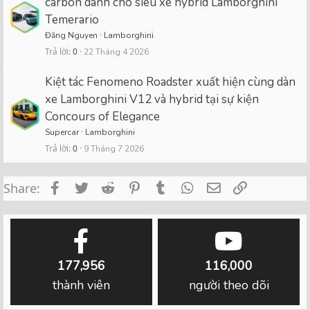
carbon dành cho siêu xe hybrid Lamborghini
Temerario
Đăng Nguyen
Lamborghini
Trả lời
0
22 Tháng 4 2026
Kiệt tác Fenomeno Roadster xuất hiện cùng dàn
xe Lamborghini V12 và hybrid tại sự kiện
Concours of Elegance
Supercar
Lamborghini
Trả lời
0
9 Tháng 7 2026
Facebook
Twitter
Reddit
Pinterest
Tumblr
WhatsApp
Email
Link
Share:
177,956
116,000
thành viên
người theo dõi