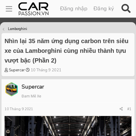
Đăng nhập
Đăng ký
Lamborghini
Nhìn lại 35 năm ứng dụng carbon trên siêu
xe của Lamborghini cùng nhiều thành tựu
vượt bậc (Phần 2)
T
S
Supercar
10 Tháng 9 2021
h
t
r
a
Supercar
e
r
a
t
Đam Mê Xe
d
d
s
a
10 Tháng 9 2021
#1
t
t
a
e
r
t