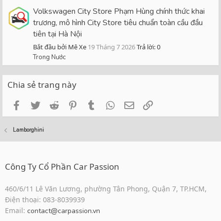
Volkswagen City Store Phạm Hùng chính thức khai
trương, mô hình City Store tiêu chuẩn toàn cầu đầu
tiên tại Hà Nội
Bắt đầu bởi Mê Xe
19 Tháng 7 2026
Trả lời: 0
Trong Nước
Chia sẻ trang này
Facebook
Twitter
Reddit
Pinterest
Tumblr
WhatsApp
Email
Link
Lamborghini
Công Ty Cổ Phần Car Passion
460/6/11 Lê Văn Lương, phường Tân Phong, Quận 7, TP.HCM,
Điện thoại: 083-8039939
Email:
contact@carpassion.vn