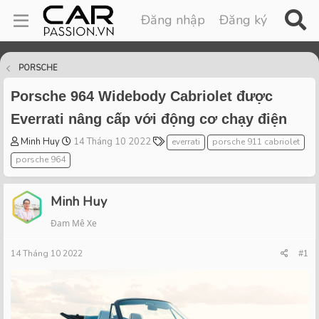
Đăng nhập
Đăng ký
PORSCHE
Porsche 964 Widebody Cabriolet được
Everrati nâng cấp với động cơ chạy điện
T
S
T
Minh Huy
14 Tháng 10 2022
everrati
porsche 911 cabriolet
h
t
a
porsche 964
r
a
g
e
r
s
a
t
Minh Huy
d
d
Đam Mê Xe
s
a
t
t
14 Tháng 10 2022
a
e
#1
r
t
e
r