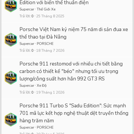
Edition với biến thể thuần điện
Supercar
Thế Giới Xe
Trả lời
0
25 Tháng 8 2025
Porsche Việt Nam kỷ niệm 75 năm di sản đua xe
thể thao tại Đà Nẵng
Supercar
PORSCHE
Trả lời
0
18 Tháng 7 2026
Porsche 911 restomod với nhiều chi tiết bằng
carbon có thiết kế "béo" nhưng tối ưu trọng
lượng/công suất hơn hẳn 992 GT3 RS
Supercar
Xe Độ
Trả lời
0
19 Tháng 1 2026
Porsche 911 Turbo S "Sadu Edition": Sức mạnh
701 mã lực kết hợp nghệ thuật dệt truyền thống
hàng trăm năm
Supercar
PORSCHE