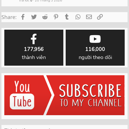
Trả lời
0
20 Tháng 5 2026
Facebook
Twitter
Reddit
Pinterest
Tumblr
WhatsApp
Email
Link
Share:
177,956
116,000
thành viên
người theo dõi