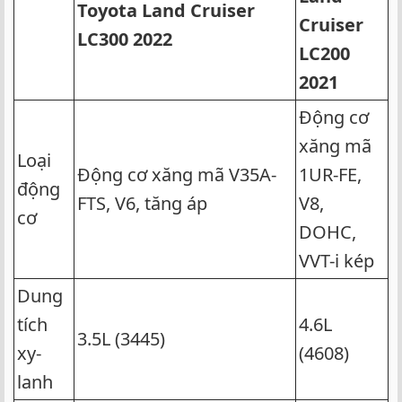
Toyota Land Cruiser
Cruiser
LC300 2022
LC200
2021
Động cơ
xăng mã
Loại
Động cơ xăng mã V35A-
1UR-FE,
động
FTS, V6, tăng áp
V8,
cơ
DOHC,
VVT-i kép
Dung
tích
4.6L
3.5L (3445)
xy-
(4608)
lanh