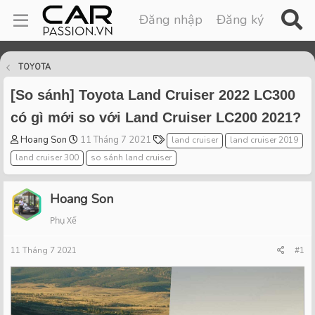
Đăng nhập
Đăng ký
TOYOTA
[So sánh] Toyota Land Cruiser 2022 LC300
có gì mới so với Land Cruiser LC200 2021?
T
S
T
Hoang Son
11 Tháng 7 2021
land cruiser
land cruiser 2019
h
t
a
land cruiser 300
so sánh land cruiser
r
a
g
e
r
s
a
t
Hoang Son
d
d
Phụ Xế
s
a
t
t
11 Tháng 7 2021
a
e
#1
r
t
e
r