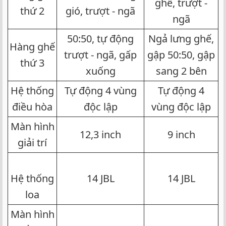
ghế, trượt -
thứ 2​
gió, trượt - ngã​
ngã​
50:50, tự động
Ngả lưng ghế,
Hàng ghế
trượt - ngã, gấp
gập 50:50, gập
thứ 3​
xuống​
sang 2 bên​
Hệ thống
Tự động 4 vùng
Tự động 4
điều hòa​
độc lập​
vùng độc lập​
Màn hình
12,3 inch​
9 inch​
giải trí​
Hệ thống
14 JBL​
14 JBL​
loa​
Màn hình