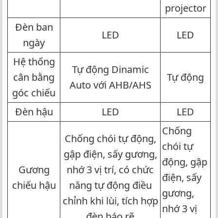
projector​
Đèn ban
LED​
LED​
ngày​
Hệ thống
Tự động Dinamic
cân bằng
Tự động​
Auto với AHB/AHS​
góc chiếu​
Đèn hậu​
LED​
LED​
Chống
Chống chói tự động,
chói tự
gập điện, sấy gương,
động, gập
Gương
nhớ 3 vị trí, có chức
điện, sấy
chiếu hậu​
năng tự động điều
gương,
chỉnh khi lùi, tích hợp
nhớ 3 vị
đèn báo rẽ​