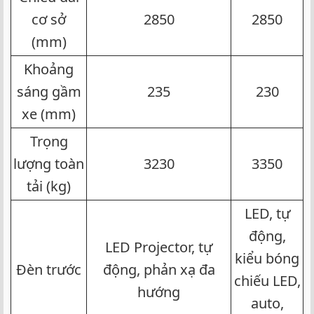
cơ sở
2850​
2850​
(mm)​
Khoảng
sáng gầm
235​
230​
xe (mm)​
Trọng
lượng toàn
3230​
3350​
tải (kg)​
LED, tự
động,
LED Projector, tự
kiểu bóng
Đèn trước​
động, phản xạ đa
chiếu LED,
hướng​
auto,