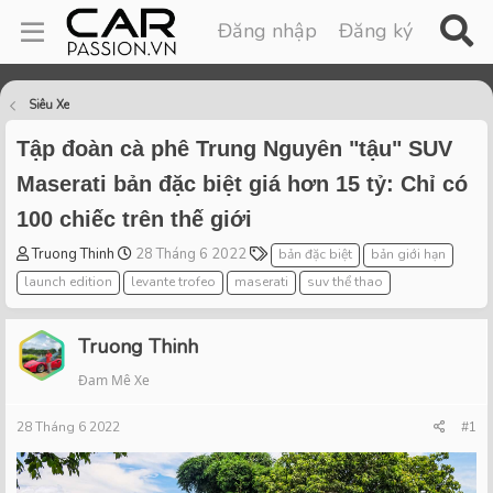
Đăng nhập
Đăng ký
Siêu Xe
Tập đoàn cà phê Trung Nguyên "tậu" SUV
Maserati bản đặc biệt giá hơn 15 tỷ: Chỉ có
100 chiếc trên thế giới
T
S
T
Truong Thinh
28 Tháng 6 2022
bản đặc biệt
bản giới hạn
h
t
a
launch edition
levante trofeo
maserati
suv thể thao
r
a
g
e
r
s
a
t
Truong Thinh
d
d
Đam Mê Xe
s
a
t
t
28 Tháng 6 2022
a
e
#1
r
t