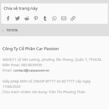
Chia sẻ trang này
Facebook
Twitter
Reddit
Pinterest
Tumblr
WhatsApp
Email
Link
TOYOTA
Công Ty Cổ Phần Car Passion
460/6/11 Lê Văn Lương, phường Tân Phong, Quận 7, TP.HCM,
Điện thoại: 083-8039939
Email:
contact@carpassion.vn
Giấy phép MXH số 256/GP-BTTTT do Bộ TTTT cấp ngày
17/06/2020
Chịu trách nhiệm nội dung: Trần Thị Phương Thảo