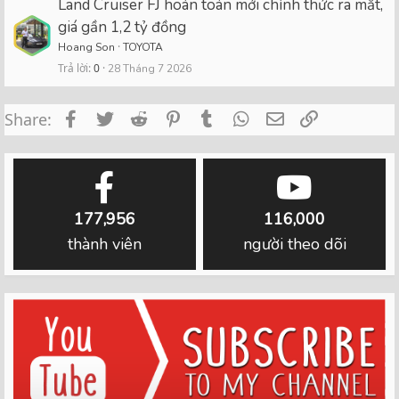
Land Cruiser FJ hoàn toàn mới chính thức ra mắt,
giá gần 1,2 tỷ đồng
Hoang Son
TOYOTA
Trả lời
0
28 Tháng 7 2026
Facebook
Twitter
Reddit
Pinterest
Tumblr
WhatsApp
Email
Link
Share:
177,956
116,000
thành viên
người theo dõi