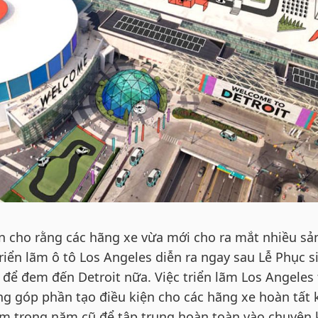
ến cho rằng các hãng xe vừa mới cho ra mắt nhiều sả
iển lãm ô tô Los Angeles diễn ra ngay sau Lễ Phục s
để đem đến Detroit nữa. Việc triển lãm Los Angeles 
 góp phần tạo điều kiện cho các hãng xe hoàn tất 
m trong năm cũ để tập trung hoàn toàn vào chuyện 