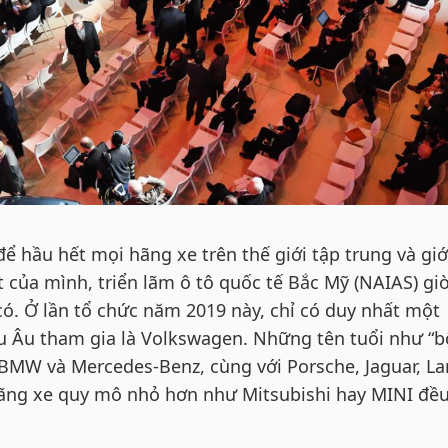
 để hầu hết mọi hãng xe trên thế giới tập trung và giớ
 của mình, triển lãm ô tô quốc tế Bắc Mỹ (NAIAS) gi
có. Ở lần tổ chức năm 2019 này, chỉ có duy nhất một
u Âu tham gia là Volkswagen. Những tên tuổi như “b
BMW và Mercedes-Benz, cùng với Porsche, Jaguar, L
hãng xe quy mô nhỏ hơn như Mitsubishi hay MINI đề