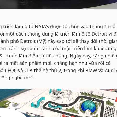
g triển lãm ô tô NAIAS được tổ chức vào tháng 1 mỗi
i một cách thông dụng là triển lãm ô tô Detroit vì 
ành phố Detroit (Mỹ) này sắp tới sẽ thay đổi thời gia
hằm tránh sự cạnh tranh của một triển lãm khác cũng
S – triển lãm điện tử tiêu dùng. Ngày nay, càng nhiề
i ra mắt sản phẩm mới, chẳng hạn như vừa rồi có
ẫu EQC và CLA thế hệ thứ 2, trong khi BMW và Audi
 công nghệ mới.