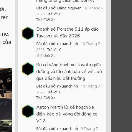
mang phong cách cao bồi Mỹ
ới.
Bắt đầu bởi Đăng Nguyen
16 Tháng 7
2026
Trả lời: 0
orer
Thế Giới Xe
Doanh số Porsche 911 áp đảo
ine.
Taycan nửa đầu 2026
i của
Bắt đầu bởi nxuanchinh
10 Tháng 7
2026
Trả lời: 0
Thế Giới Xe
Sự cố văng bánh xe Toyota giữa
đường và lời cảnh báo về việc bỏ
qua dấu hiệu bất thường
Bắt đầu bởi nxuanchinh
10 Tháng 7
2026
Trả lời: 0
Thế Giới Xe
Aston Martin lùi kế hoạch xe
điện, kéo dài vòng đời động cơ
V12
Bắt đầu bởi nxuanchinh
9 Tháng 7