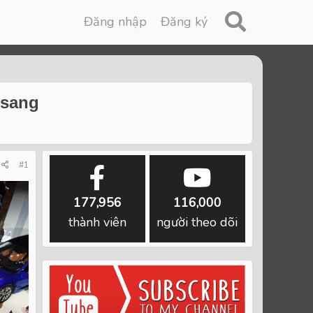
Đăng nhập
Đăng ký
 sang
#1
177,956
116,000
thành viên
người theo dõi