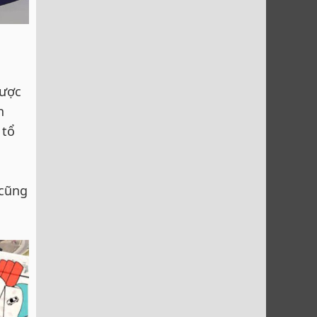
được
n
 tổ
u
 cũng