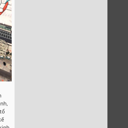
n
inh,
tổ
kế
kinh