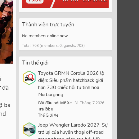
Thành viên trực tuyến
No members online now.
Total: 703 (members: 0, guests: 703)
Tin thế giới
Toyota GRMN Corolla 2026 lộ
i
diện: Siêu phẩm hatchback giới
ờ đã
hạn 730 chiếc hội tụ tinh hoa
Nürburgring
Bắt đầu bởi Mê Xe
31 Tháng 7 2026
ộ ba
Trả lời: 0
and
Thế Giới Xe
u
Jeep Wrangler Laredo 2027: Sự
trở lại của huyền thoại off-road