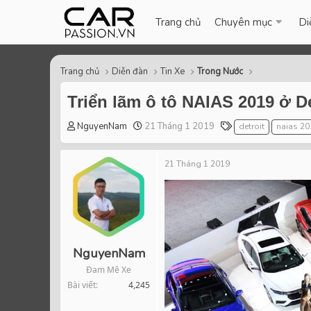
Trang chủ
Chuyên mục
Di
Trang chủ
Diễn đàn
Tin Xe
Trong Nước
Triển lãm ô tô NAIAS 2019 ở D
T
S
T
NguyenNam
21 Tháng 1 2019
detroit
naias 20
h
t
a
r
a
g
21 Tháng 1 2019
e
r
s
a
t
d
d
s
a
t
t
a
e
r
NguyenNam
t
Đam Mê Xe
e
Bài viết
4,245
r