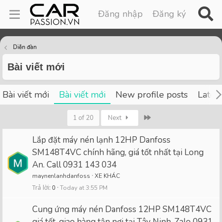
Đăng nhập
Đăng ký
Diễn đàn
Bài viết mới
Bài viết mới
Bài viết mới
New profile posts
Latest
Last
1 of 20
Next
Lắp đặt máy nén lạnh 12HP Danfoss
SM148T4VC chính hãng, giá tốt nhất tại Long
An. Call 0931 143 034
maynenlanhdanfoss
XE KHÁC
Trả lời
0
Today at 3:55 PM
Cung ứng máy nén Danfoss 12HP SM148T4VC
giá tốt, giao hàng tận nơi tại Tây Ninh. Zalo 0931