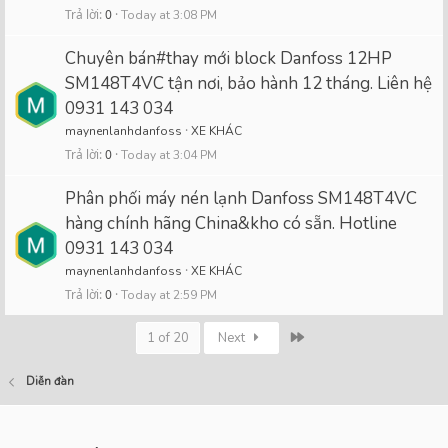
Trả lời
0
Today at 3:08 PM
Chuyên bán#thay mới block Danfoss 12HP
SM148T4VC tận nơi, bảo hành 12 tháng. Liên hệ
0931 143 034
maynenlanhdanfoss
XE KHÁC
Trả lời
0
Today at 3:04 PM
Phân phối máy nén lạnh Danfoss SM148T4VC
hàng chính hãng China&kho có sẵn. Hotline
0931 143 034
maynenlanhdanfoss
XE KHÁC
Trả lời
0
Today at 2:59 PM
Last
1 of 20
Next
Diễn đàn