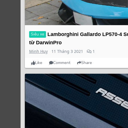
Siêu xe
Lamborghini Gallardo LP570-4 Su
từ DarwinPro
Minh Huy
11 Tháng 3 2021
1
Like
Comment
Share