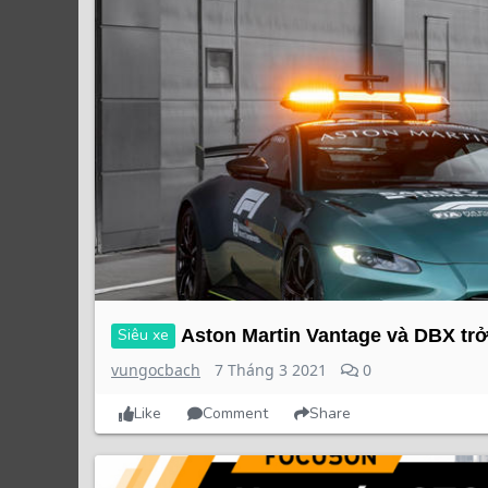
Siêu xe
Aston Martin Vantage và DBX trở 
vungocbach
7 Tháng 3 2021
0
Like
Comment
Share