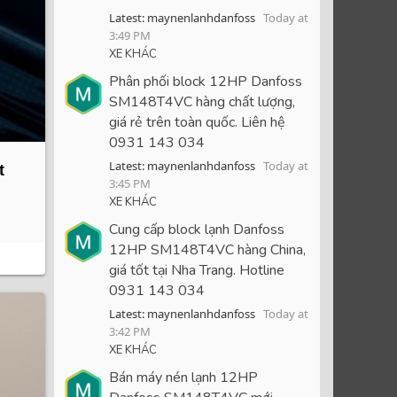
Latest: maynenlanhdanfoss
Today at
3:49 PM
XE KHÁC
Phân phối block 12HP Danfoss
SM148T4VC hàng chất lượng,
giá rẻ trên toàn quốc. Liên hệ
0931 143 034
Latest: maynenlanhdanfoss
Today at
t
3:45 PM
XE KHÁC
Cung cấp block lạnh Danfoss
12HP SM148T4VC hàng China,
giá tốt tại Nha Trang. Hotline
0931 143 034
Latest: maynenlanhdanfoss
Today at
3:42 PM
XE KHÁC
Bán máy nén lạnh 12HP