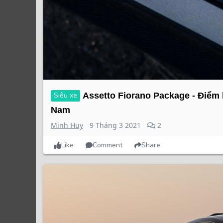
Siêu xe
Assetto Fiorano Package - Điểm k
Nam
Minh Huy
9 Tháng 3 2021
2
Like
Comment
Share