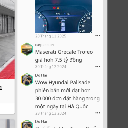
cảm giác đồng đều trong
toàn bộ cabin. Ngược lại,
bộ khuếch tán nước hoa
Air Balance
được đánh giá cao nhờ
•••
28 Tháng 11 2025
công nghệ khuếch tán vi
carpassion
hạt, giúp hương thơm lan
Maserati Grecale Trofeo
tỏa ổn định, không dùng
giá hơn 7,5 tỷ đồng
nhiệt và không tạo ẩm
•••
30 Tháng 12 2024
trong xe. Đây là lựa chọn
Do Hai
phù
Wow Hyundai Palisade
1
phiên bản mới đạt hơn
30.000 đơn đặt hàng trong
một ngày tại Hà Quốc
•••
29 Tháng 12 2024
Do Hai