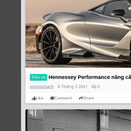
Siêu xe
Hennessey Performance nâng cấ
vungocbach
8 Tháng 3 2021
0
Like
Comment
Share