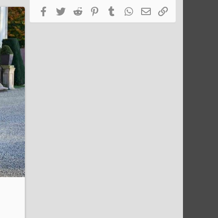
Facebook
Twitter
Reddit
Pinterest
Tumblr
WhatsApp
Email
Link