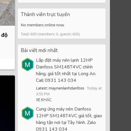
Thành viên trực tuyến
No members online now.
Total: 600 (members: 0, guests: 600)
 độ
Bài viết mới nhất
Lắp đặt máy nén lạnh 12HP
Danfoss SM148T4VC chính
hãng, giá tốt nhất tại Long An.
Call 0931 143 034
Latest: maynenlanhdanfoss
Today at
3:55 PM
XE KHÁC
Cung ứng máy nén Danfoss
12HP SM148T4VC giá tốt, giao
hàng tận nơi tại Tây Ninh. Zalo
0931 143 034