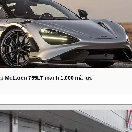
p McLaren 765LT mạnh 1.000 mã lực