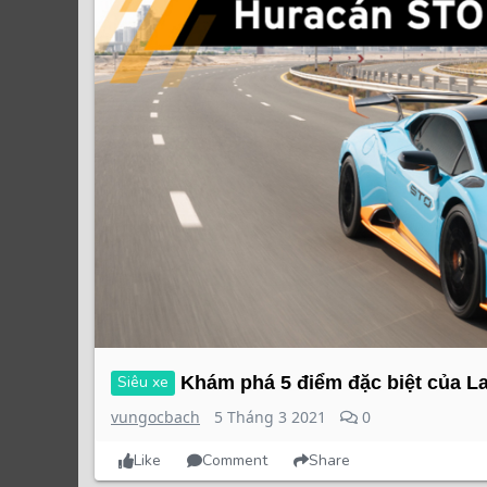
Siêu xe
Khám phá 5 điểm đặc biệt của 
vungocbach
5 Tháng 3 2021
0
Like
Comment
Share