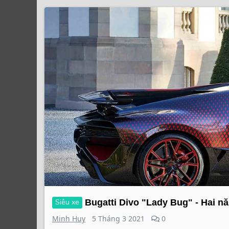
Siêu xe
Bugatti Divo "Lady Bug" - Hai nă
Minh Huy
5 Tháng 3 2021
0