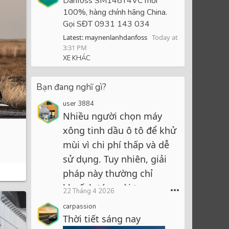
Danfoss SM148T4VC mới
100%, hàng chính hãng China.
Gọi SĐT 0931 143 034
Latest: maynenlanhdanfoss
Today at
3:31 PM
XE KHÁC
Bạn đang nghĩ gì?
user 3884
Nhiều người chọn máy
xông tinh dầu ô tô để khử
mùi vì chi phí thấp và dễ
sử dụng. Tuy nhiên, giải
pháp này thường chỉ
khuếch tán mùi trong
•••
22 Tháng 4 2026
phạm vi nhỏ, mùi hương
carpassion
dễ bị biến đổi và khó tạo
Thời tiết sáng nay