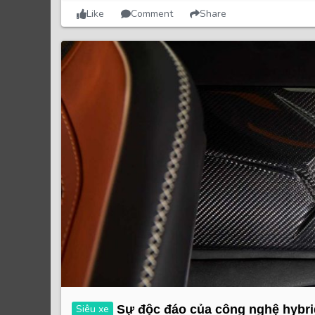
Like
Comment
Share
Siêu xe
Sự độc đáo của công nghệ hybri