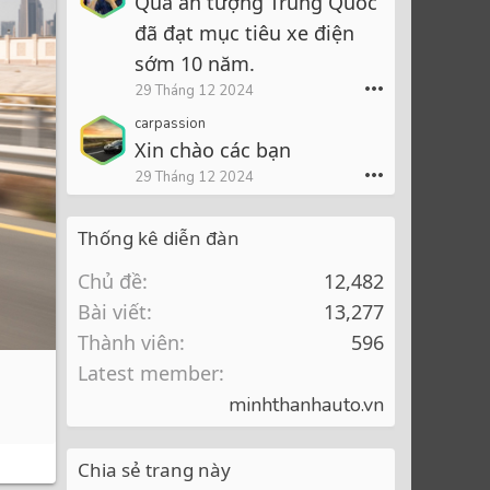
Quá ấn tượng Trung Quốc
đã đạt mục tiêu xe điện
sớm 10 năm.
•••
29 Tháng 12 2024
carpassion
Xin chào các bạn
•••
29 Tháng 12 2024
Thống kê diễn đàn
Chủ đề
12,482
Bài viết
13,277
Thành viên
596
Latest member
minhthanhauto.vn
Chia sẻ trang này