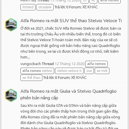
Thread
15 Tháng 12 2020
Minh Huy
33
4c
alfa
romeo
Trả lời: 0
Forum:
limited
stradale
XE KHÁC
Alfa Romeo ra mắt SUV thể thao Stelvio Veloce Ti
Ở đời xe 2021, chiếc SUV Alfa Romeo Stelvio sẽ được bán ra
tại thị trường Châu Âu với nhiều biến thể, trong đó có biến
thể Stelvio Veloce Ti hoàn toàn mới. Bản này của xe sẽ có
được ngoại thất giống với bản hiệu năng cao Quadrifoglio
như bên trong, xe lại có được khối động cơ nhỏ, tiết kiệm
hơn...
Thread
12 Tháng 12 2020
vungocbach
alfa
romeo
alfa
romeo
stelvio
stelvio veloce ti
suv
xe mới
Trả lời: 0
Forum:
xe thể thao
XE KHÁC
Alfa Romeo ra mắt Giulia và Stelvio Quadrifoglio
phiên bản nâng cấp
Sau khi ra mắt Giulia GTA và GTAm và bản nâng cấp giữa
vòng đời cho các phiên thấp hơn trong thời gian gần đây,
Alfa Romeo cũng đã ra mắt phiên bản nâng cấp giữa vòng
đời dành cho Giulia Quadrifoglio và Stelvio Quadrifoglio.
Phiên bản nâng cấp này sẽ được bán ra bắt đầu từ đời xe