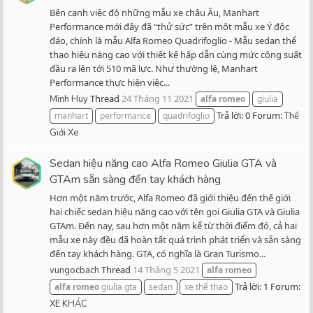
Bên cạnh việc độ những mẫu xe châu Âu, Manhart
Performance mới đây đã “thử sức” trên một mẫu xe Ý độc
đáo, chính là mẫu Alfa Romeo Quadrifoglio - Mẫu sedan thể
thao hiệu năng cao với thiết kế hấp dẫn cùng mức công suất
đầu ra lên tới 510 mã lực. Như thường lệ, Manhart
Performance thực hiện việc...
Thread
24 Tháng 11 2021
Minh Huy
alfa
romeo
giulia
Trả lời: 0
Forum:
manhart
performance
quadrifoglio
Thế
Giới Xe
Sedan hiệu năng cao Alfa Romeo Giulia GTA và
GTAm sẵn sàng đến tay khách hàng
Hơn một năm trước, Alfa Romeo đã giới thiệu đến thế giới
hai chiếc sedan hiệu năng cao với tên gọi Giulia GTA và Giulia
GTAm. Đến nay, sau hơn một năm kể từ thời điểm đó, cả hai
mẫu xe này đều đã hoàn tất quá trình phát triển và sẵn sàng
đến tay khách hàng. GTA, có nghĩa là Gran Turismo...
Thread
14 Tháng 5 2021
vungocbach
alfa
romeo
Trả lời: 1
Forum:
alfa
romeo
giulia gta
sedan
xe thể thao
XE KHÁC