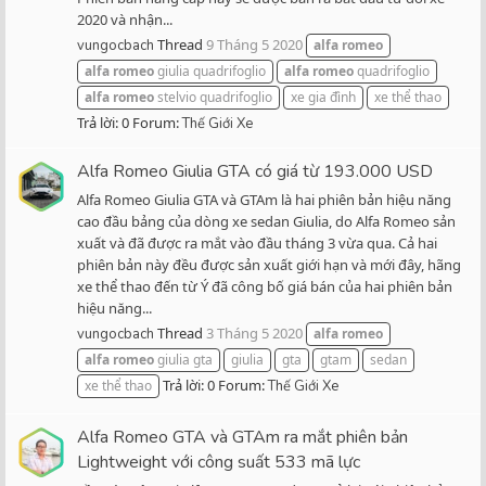
2020 và nhận...
Thread
9 Tháng 5 2020
vungocbach
alfa
romeo
alfa
romeo
giulia quadrifoglio
alfa
romeo
quadrifoglio
alfa
romeo
stelvio quadrifoglio
xe gia đình
xe thể thao
Trả lời: 0
Forum:
Thế Giới Xe
Alfa Romeo Giulia GTA có giá từ 193.000 USD
Alfa Romeo Giulia GTA và GTAm là hai phiên bản hiệu năng
cao đầu bảng của dòng xe sedan Giulia, do Alfa Romeo sản
xuất và đã được ra mắt vào đầu tháng 3 vừa qua. Cả hai
phiên bản này đều được sản xuất giới hạn và mới đây, hãng
xe thể thao đến từ Ý đã công bố giá bán của hai phiên bản
hiệu năng...
Thread
3 Tháng 5 2020
vungocbach
alfa
romeo
alfa
romeo
giulia gta
giulia
gta
gtam
sedan
Trả lời: 0
Forum:
xe thể thao
Thế Giới Xe
Alfa Romeo GTA và GTAm ra mắt phiên bản
Lightweight với công suất 533 mã lực