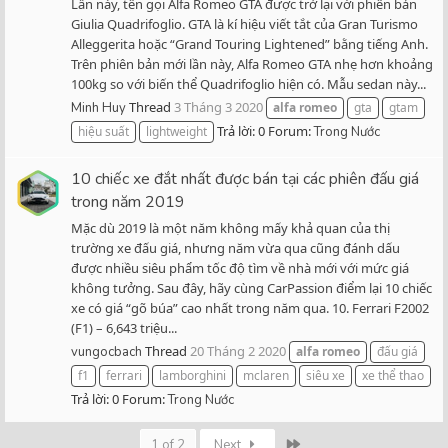
Lần này, tên gọi Alfa Romeo GTA được trở lại với phiên bản
Giulia Quadrifoglio. GTA là kí hiệu viết tắt của Gran Turismo
Alleggerita hoặc “Grand Touring Lightened” bằng tiếng Anh.
Trên phiên bản mới lần này, Alfa Romeo GTA nhẹ hơn khoảng
100kg so với biến thể Quadrifoglio hiện có. Mẫu sedan này...
Thread
3 Tháng 3 2020
Minh Huy
alfa
romeo
gta
gtam
Trả lời: 0
Forum:
hiệu suất
lightweight
Trong Nước
10 chiếc xe đắt nhất được bán tại các phiên đấu giá
trong năm 2019
Mặc dù 2019 là một năm không mấy khả quan của thị
trường xe đấu giá, nhưng năm vừa qua cũng đánh dấu
được nhiều siêu phẩm tốc độ tìm về nhà mới với mức giá
không tưởng. Sau đây, hãy cùng CarPassion điểm lại 10 chiếc
xe có giá “gõ búa” cao nhất trong năm qua. 10. Ferrari F2002
(F1) – 6,643 triệu...
Thread
20 Tháng 2 2020
vungocbach
alfa
romeo
đấu giá
f1
ferrari
lamborghini
mclaren
siêu xe
xe thể thao
Trả lời: 0
Forum:
Trong Nước
Last
1 of 2
Next