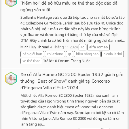
“hiếm hoi” để sở hữu mẫu xe thể thao độc đáo đã
ngừng sản xuất
Stellantis Heritage vừa qua đã tiếp tục cho ra mắt bộ sưu tập
4C Collezione GT “Nicola Larini” sau bộ sưu tập 4C Unica độc
nhất vô nhị. Bộ 3 mẫu xe đặc biệt này lấy cảm hứng từ lĩnh
vực đua xe và được trang trí bằng chữ ký của nhà vô địch
DTM. Đây chính là cơ hội hiếm hoi để những người đam mê...
Thread
4 Tháng 11 2024
Minh Huy
4c
alfa
romeo
bản giới hạn
collezione
gt
hiệu năng cao
nicola larini
Trả lời: 0
Forum:
xe thể thao
Trong Nước
Xe cổ Alfa Romeo 8C 2300 Spider 1932 giành giải
thưởng “Best of Show” danh giá tại Concorso
d’Eleganza Villa d’Este 2024
Một chiếc Alfa Romeo 8C 2300 Spider 1932 màu xanh lam
tuyệt đẹp của Figoni trong tình trạng nguyên bản đã xuất
sắc giành được danh hiệu “Best of Show” tại Concorso
d’Eleganza Villa d’Este năm nay. Được tạo ra bởi kỹ sư có tầm
nhìn Vittorio Jano, Alfa Romeo 8C 2300 với động cơ tám xi-
lanh tăng áp...