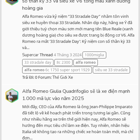
số thần kỳ 33 và siêu xe V6 tông màu xanh dương
hoàng gia
Alfa Romeo vừa kỷ niệm “33 Stradale Day” nhằm tôn vinh
siêu xe huyền thoại 33 Stradale. Nhân dịp này, hãng xe Ý đã
giới thiệu tuỳ chọn màu sơn mới mang tên Blue Reale (xanh
dương hoàng gia) cho siêu xe được trang bị động cơ V6. Alfa
Romeo ra mắt ’33 Stradale Day’: Kỷ niệm con số thần kỳ 33
và...
Thread
4 Tháng 3 2024
Supercar
1000miglia
33 stradale day
8c 2300
alfa
romeo
alfa
romeo
6c 1750 super sport 1929
siêu xe 33 stradale
Trả lời: 0
Forum:
Thế Giới Xe
Alfa Romeo Giulia Quadrifoglio sẽ là xe điện mạnh
1.000 mã lực vào năm 2025
Mới đây, CEO của Alfa Romeo là ông Jean-Philippe Imparato
đã tiết lộ về kế hoạch phát triển trong tương lai gần. Cũng
như nhiều hãng xe trên thế giới hiện nay, Alfa Romeo sẽ
hướng đến mục tiêu chỉ làm xe điện. Tuy nhiên, nhãn hiệu
Italia sẽ không tạo ra những chiếc xe hoàn toàn mới, mà chỉ
đơn...