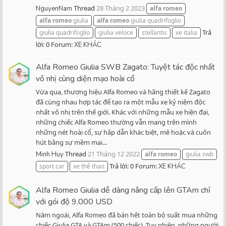
Thread
28 Tháng 2 2023
NguyenNam
alfa
romeo
alfa
romeo
giulia
alfa
romeo
giulia quadrifoglio
Trả
giulia quadrifoglio
giulia veloce
stellantis
xe italia
lời: 0
Forum:
XE KHÁC
Alfa Romeo Giulia SWB Zagato: Tuyệt tác độc nhất
vô nhị cùng diện mạo hoài cổ
Vừa qua, thương hiệu Alfa Romeo và hãng thiết kế Zagato
đã cùng nhau hợp tác để tạo ra một mẫu xe kỷ niệm độc
nhất vô nhị trên thế giới. Khác với những mẫu xe hiện đại,
những chiếc Alfa Romeo thường vẫn mang trên mình
những nét hoài cổ, sự hấp dẫn khác biệt, mê hoặc và cuốn
hút bằng sự mềm mại...
Thread
21 Tháng 12 2022
Minh Huy
alfa
romeo
giulia swb
Trả lời: 0
Forum:
sport car
xe thể thao
XE KHÁC
Alfa Romeo Giulia dễ dàng nâng cấp lên GTAm chỉ
với gói độ 9.000 USD
Năm ngoái, Alfa Romeo đã bán hết toàn bộ suất mua những
chiếc Giulia GTA và GTAm (500 chiếc). Tuy nhiên, những người