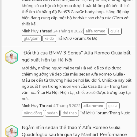
không có cơ hội có hội mua được hoặc không đủ tiền thì có
thể tìm tới hãng độ PariS’5 GaraGe bodyshop. Hãng độ này
hiện đang cung cấp một bộ bodykit sao chép của GTAm với
thiết kế...
Thread
24 Tháng 8 2022
Minh Huy
alfa
romeo
giulia
Trả lời: 0
Forum:
gta/gtam
xe độ
Xe Độ
“Đối thủ của BMW 3 Series” Alfa Romeo Giulia bất
ngờ xuất hiện tại Hà Nội
Mới đây, những người mê xe tại Hà Nội đã có dịp được
chiêm ngưỡng vẻ đẹp của mẫu sedan Alfa Romeo Giulia -
Mẫu xe đến từ thương hiệu xe hơi lâu đời Ý. Chiếc xe này bất
ngờ xuất hiện trong khuôn viên của Casa Italia - Trung tâm
văn hóa Ý tại Hà Nội. Hiện tại, chiếc xe sẽ được trưng bày tại
nơi...
Thread
4 Tháng 5 2022
Minh Huy
alfa
romeo
giulia
Trả lời: 0
Forum:
năng động
sedan
thể thao
Trong Nước
Ngắm nhìn sedan thể thao Ý Alfa Romeo Giulia
Quadrifoglio sau khi qua tay Manhart Performance