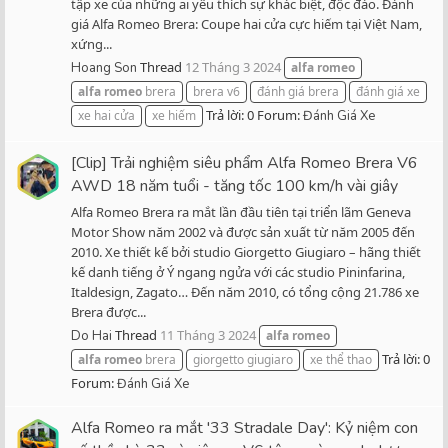
tập xe của những ai yêu thích sự khác biệt, độc đáo. Đánh
giá Alfa Romeo Brera: Coupe hai cửa cực hiếm tại Việt Nam,
xứng...
Thread
12 Tháng 3 2024
Hoang Son
alfa
romeo
alfa
romeo
brera
brera v6
đánh giá brera
đánh giá xe
Trả lời: 0
Forum:
xe hai cửa
xe hiếm
Đánh Giá Xe
[Clip] Trải nghiệm siêu phẩm Alfa Romeo Brera V6
AWD 18 năm tuổi - tăng tốc 100 km/h vài giây
Alfa Romeo Brera ra mắt lần đầu tiên tại triển lãm Geneva
Motor Show năm 2002 và được sản xuất từ năm 2005 đến
2010. Xe thiết kế bởi studio Giorgetto Giugiaro – hãng thiết
kế danh tiếng ở Ý ngang ngửa với các studio Pininfarina,
Italdesign, Zagato… Đến năm 2010, có tổng cộng 21.786 xe
Brera được...
Thread
11 Tháng 3 2024
Do Hai
alfa
romeo
Trả lời: 0
alfa
romeo
brera
giorgetto giugiaro
xe thể thao
Forum:
Đánh Giá Xe
Alfa Romeo ra mắt '33 Stradale Day': Kỷ niệm con