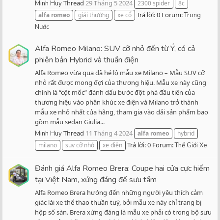
Thread
29 Tháng 5 2024
Minh Huy
2300 spider
8c
Trả lời: 0
Forum:
alfa
romeo
giải thưởng
xe cổ
Trong
Nước
Alfa Romeo Milano: SUV cỡ nhỏ đến từ Ý, có cả
phiên bản Hybrid và thuần điện
Alfa Romeo vừa qua đã hé lộ mẫu xe Milano – Mẫu SUV cỡ
nhỏ rất được mong đợi của thương hiệu. Mẫu xe này cũng
chính là “cột mốc” đánh dấu bước đột phá đầu tiên của
thương hiệu vào phân khúc xe điện và Milano trở thành
mẫu xe nhỏ nhất của hãng, tham gia vào dải sản phẩm bao
gồm mẫu sedan Giulia...
Thread
11 Tháng 4 2024
Minh Huy
alfa
romeo
hybrid
Trả lời: 0
Forum:
milano
suv cỡ nhỏ
xe điện
Thế Giới Xe
Đánh giá Alfa Romeo Brera: Coupe hai cửa cực hiếm
tại Việt Nam, xứng đáng để sưu tầm
Alfa Romeo Brera hướng đến những người yêu thích cảm
giác lái xe thể thao thuần tuý, bởi mẫu xe này chỉ trang bị
hộp số sàn. Brera xứng đáng là mẫu xe phải có trong bộ sưu