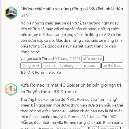
Những chiếc siêu xe dùng động cơ V8 đỉnh nhất đến
từ Ý
Nói về những chiếc siêu xe đến từ Ý, ta thường nghĩ ngay
đến những cỗ máy với vẻ ngoài hào nhoáng, những chiếc
siêu xe, xe thể thao sang trọng với khối động cơ V12 cỡ lớn
bên dưới nắp ca-pô. Mặc dù những chiếc siêu xe mang tính
biểu tượng của quốc gia này hầu hết được trang bị khối
động cơ cỡ...
Thread
9 Tháng 2 2021
vungocbach
alfa
romeo
động cơ v8
ferrari
lamborghini
maserati
xe thể thao
Trả lời: 0
Forum:
Siêu Xe
Alfa Romeo ra mắt 4C Spider phiên bản giới hạn tri
ân "huyền thoại" 33 Stradale
Thương hiệu xe hơi lâu đời Ý Alfa Romeo vừa “trình làng”
phiên bản giới hạn mới được thực hiện dựa trên mẫu xe thể
thao cỡ nhỏ Alfa Romeo 4C Spider. Phiên bản này là lời tri ân
tới mẫu xe huyền thoại Alfa Romeo 33 Stradale đời 1967 –
Mẫu xe đẹp nhất mà Alfa Romeo từng sản xuất. Phiên bản...