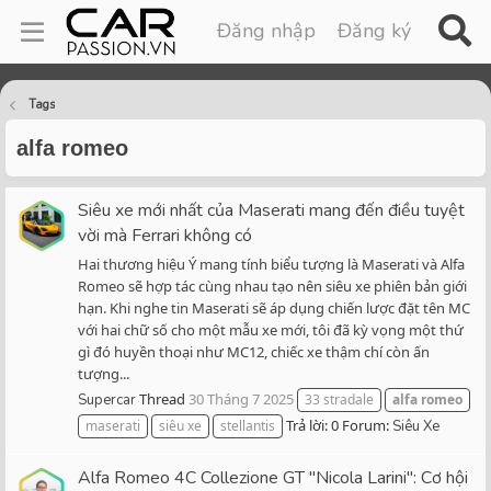
Đăng nhập
Đăng ký
Tags
alfa romeo
Siêu xe mới nhất của Maserati mang đến điều tuyệt
vời mà Ferrari không có
Hai thương hiệu Ý mang tính biểu tượng là Maserati và Alfa
Romeo sẽ hợp tác cùng nhau tạo nên siêu xe phiên bản giới
hạn. Khi nghe tin Maserati sẽ áp dụng chiến lược đặt tên MC
với hai chữ số cho một mẫu xe mới, tôi đã kỳ vọng một thứ
gì đó huyền thoại như MC12, chiếc xe thậm chí còn ấn
tượng...
Thread
30 Tháng 7 2025
Supercar
33 stradale
alfa
romeo
Trả lời: 0
Forum:
maserati
siêu xe
stellantis
Siêu Xe
Alfa Romeo 4C Collezione GT "Nicola Larini": Cơ hội