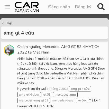
Đăng nhập
Đăng ký
Tags
amg gt 4 cửa
Chiêm ngưỡng Mercedes-AMG GT 53 4MATIC+
2022 tại Việt Nam
Phiên bản đời mới của mẫu xe thể thao AMG GT 4 cửa chính
thức xuất hiện tại Việt Nam, kèm theo hàng loạt cải tiến
nâng cao tính thực dụng. Dòng xe Mercedes-AMG GT 4-Door
(4 cửa) từng được Mercedes-Benz Việt Nam phân phối chính
hãng từ năm 2020 với bản cấu hình GT 53 4MATIC+. Đến nay,
mẫu xe này...
Thread
4 Tháng 7 2022
NguyenNam
amg
gt
4
cửa
amg
gt
4
-door
gt
53
mercedes-
amg
Trả lời: 1
mercedes-
amg
gt
53
mercedes-benz
xe đức
Forum:
MERCEDES BENZ