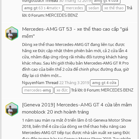
Thread
30 Tháng 12 2019
vungocbach
amg
gt
4
cửa
Trả
amg
gt
63 s
4
matic+
mercedes
sedan
xe thể thao
lời: 0
Forum:
MERCEDES BENZ
Mercedes-AMG GT 53 - xe thể thao cao cấp "giá
mềm"
Dòng xe thể thao Mercedes-AMG GT đang liên tục được
hãng xe Đức cập nhật thêm phiên bản mới, cả 2 cửa lẫn 4
cửa, nhằm đáp ứng rộng rãi nhiều đối tượng khách hàng
khác nhau. Sau khi giới thiệu bản Mercedes-AMG GT R Pro
đỉnh cao của biến thể 2 cửa để chinh phục đường đua, giờ
đây lại có thêm một...
Thread
22 Tháng 3 2019
NguyenNam
amg
gt
4
cửa
Trả lời: 0
Forum:
mercedes-
amg
xe đức
MERCEDES BENZ
[Geneva 2019] Mercedes-AMG GT 4 cửa lên mâm
monoblock 20 inch hoành tráng
1 năm sau màn ra mắt ở triển lãm ô tô Geneva Motor Show
2018, biến thể 4 cửa của dòng xe thể thao hiệu năng cao
Mercedes-AMG GT tiếp tục được nhà sản xuất xe sang Đức
đưa đến trưng bày tại Geneva Motor Show 2019. Tuy nhiên