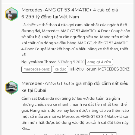
Mercedes-AMG GT 53 4MATIC+ 4 cửa có giá
6,299 tỷ đồng tại Việt Nam
Là chiếc xe thể thao 4 cửa gợi cảm bậc nhất của ngành ô tô
đương đại, Mercedes-AMG GT 53 4MATIC+ 4-Door Coupé còn
sở hữu hiệu năng tiệm cận ngưỡng siêu xe. Mang trên mình
khí chất của dòng xe đầu bảng AMG GT, chiếc GT 53 4MATIC+
4-Door Coupé là sự kết hợp của hiệu năng xe thể thao, thiết
kế...
Thread
5 Tháng 5 2020
NguyenNam
amg
gt
4
cửa
Trả lời: 0
Forum:
mercedes-benz
xe đức
MERCEDES BENZ
Mercedes-AMG GT 63 S gia nhập đội cảnh sát siêu
xe tại Dubai
Cảnh sát Dubai đã nổi tiếng từ lâu với đội tuần tra gồm
những chiếc siêu xe nhanh, mạnh và đắt tiền nhất trên thế
giới. Hàng năm, đội xe này luôn được nâng cấp và thêm vào
một số mẫu xe mới và Mercedes-AMG GT 63 S 4Matic+ là cái
tên mới nhất được bổ dung vào đội xe cảnh sát đắt tiền này.
Khi...