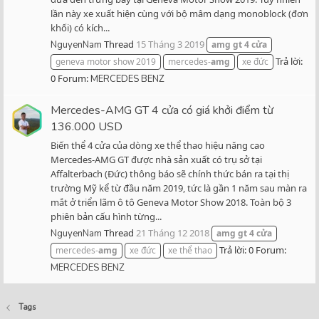
lần này xe xuất hiện cùng với bộ mâm dạng monoblock (đơn
khối) có kích...
Thread
15 Tháng 3 2019
NguyenNam
amg
gt
4
cửa
Trả lời:
geneva motor show 2019
mercedes-
amg
xe đức
0
Forum:
MERCEDES BENZ
Mercedes-AMG GT 4 cửa có giá khởi điểm từ
136.000 USD
Biến thể 4 cửa của dòng xe thể thao hiệu năng cao
Mercedes-AMG GT được nhà sản xuất có trụ sở tại
Affalterbach (Đức) thông báo sẽ chính thức bán ra tại thị
trường Mỹ kể từ đầu năm 2019, tức là gần 1 năm sau màn ra
mắt ở triển lãm ô tô Geneva Motor Show 2018. Toàn bộ 3
phiên bản cấu hình từng...
Thread
21 Tháng 12 2018
NguyenNam
amg
gt
4
cửa
Trả lời: 0
Forum:
mercedes-
amg
xe đức
xe thể thao
MERCEDES BENZ
Tags