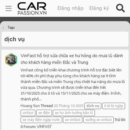
Đăng nhập
Đăng ký
Tags
dịch vụ
VinFast hỗ trợ sửa chữa xe hư hỏng do mưa lũ dành
cho khách hàng miền Bắc và Trung
VinFast công bố triển khai chương trình hỗ trợ đặc biệt lên
tới 40% chi phí thay phụ tùng cho khách hàng tại 9 tỉnh
thành miền Bắc và miền Trung chịu thiệt hại nặng do mưa lũ
vừa qua. Chương trình sẽ được triển khai đến hết
31/10/2025 cho ô tô và 15/11/2025 cho xe máy điện. 9 tỉnh,
thành phố...
Thread
20 Tháng 10 2025
Hoang Son
dịch
vụ
ô tô bị ngập
vinfast
xe điện
xe hư ảnh hưởng bão lũ
Trả lời:
xe máy điện ngập nước
xe vinfast
xưởng xe vinfast
0
Forum:
VINFAST