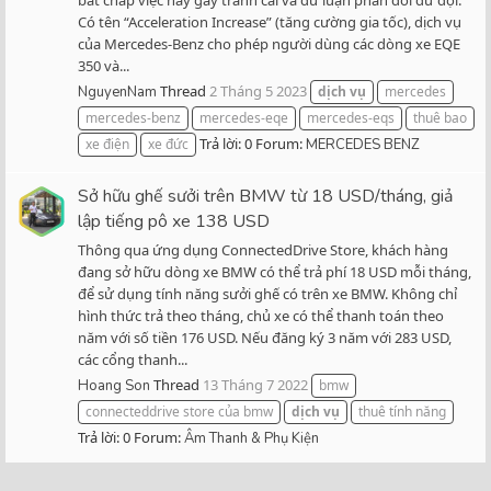
Có tên “Acceleration Increase” (tăng cường gia tốc), dịch vụ
của Mercedes-Benz cho phép người dùng các dòng xe EQE
350 và...
Thread
2 Tháng 5 2023
NguyenNam
dịch
vụ
mercedes
mercedes-benz
mercedes-eqe
mercedes-eqs
thuê bao
Trả lời: 0
Forum:
xe điện
xe đức
MERCEDES BENZ
Sở hữu ghế sưởi trên BMW từ 18 USD/tháng, giả
lập tiếng pô xe 138 USD
Thông qua ứng dụng ConnectedDrive Store, khách hàng
đang sở hữu dòng xe BMW có thể trả phí 18 USD mỗi tháng,
để sử dụng tính năng sưởi ghế có trên xe BMW. Không chỉ
hình thức trả theo tháng, chủ xe có thể thanh toán theo
năm với số tiền 176 USD. Nếu đăng ký 3 năm với 283 USD,
các cổng thanh...
Thread
13 Tháng 7 2022
Hoang Son
bmw
connecteddrive store của bmw
dịch
vụ
thuê tính năng
Trả lời: 0
Forum:
Âm Thanh & Phụ Kiện