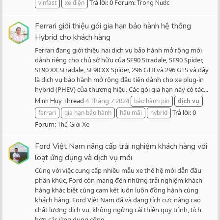
Trả lời: 0
Forum:
vinfast
xe điện
Trong Nước
Ferrari giới thiệu gói gia hạn bảo hành hệ thống
Hybrid cho khách hàng
Ferrari đang giới thiệu hai dịch vụ bảo hành mở rộng mới
dành riêng cho chủ sở hữu của SF90 Stradale, SF90 Spider,
SF90 XX Stradale, SF90 XX Spider, 296 GTB và 296 GTS và đây
là dịch vụ bảo hành mở rộng đầu tiên dành cho xe plug-in
hybrid (PHEV) của thương hiệu. Các gói gia hạn này có tác...
Thread
4 Tháng 7 2024
Minh Huy
bảo hành pin
dịch
vụ
Trả lời: 0
ferrari
gia hạn bảo hành
hậu mãi
hybrid
Forum:
Thế Giới Xe
Ford Việt Nam nâng cấp trải nghiệm khách hàng với
loạt ứng dụng và dịch vụ mới
Cùng với việc cung cấp nhiều mẫu xe thế hệ mới dẫn đầu
phân khúc, Ford còn mang đến những trải nghiệm khách
hàng khác biệt cùng cam kết luôn luôn đồng hành cùng
khách hàng. Ford Việt Nam đã và đang tích cực nâng cao
chất lượng dịch vụ, không ngừng cải thiện quy trình, tích
hợp các ứng dụng công...