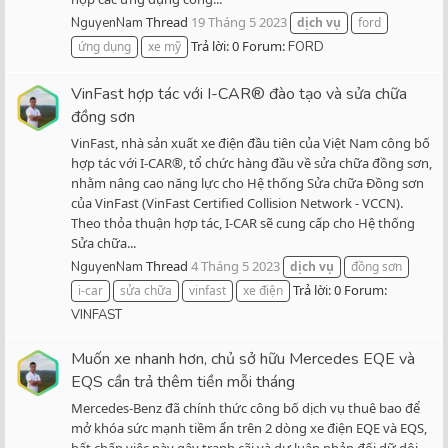
Thread
19 Tháng 5 2023
NguyenNam
dịch
vụ
ford
Trả lời: 0
Forum:
ứng dụng
xe mỹ
FORD
VinFast hợp tác với I-CAR® đào tạo và sửa chữa
đồng sơn
VinFast, nhà sản xuất xe điện đầu tiên của Việt Nam công bố
hợp tác với I-CAR®, tổ chức hàng đầu về sửa chữa đồng sơn,
nhằm nâng cao năng lực cho Hệ thống Sửa chữa Đồng sơn
của VinFast (VinFast Certified Collision Network - VCCN).
Theo thỏa thuận hợp tác, I-CAR sẽ cung cấp cho Hệ thống
Sửa chữa...
Thread
4 Tháng 5 2023
NguyenNam
dịch
vụ
đồng sơn
Trả lời: 0
Forum:
i-car
sửa chữa
vinfast
xe điện
VINFAST
Muốn xe nhanh hơn, chủ sở hữu Mercedes EQE và
EQS cần trả thêm tiền mỗi tháng
Mercedes-Benz đã chính thức công bố dịch vụ thuê bao để
mở khóa sức mạnh tiềm ẩn trên 2 dòng xe điện EQE và EQS,
bất chấp việc này gây tranh cãi và dư luận phản đối dữ dội.