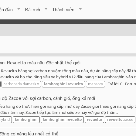
ễn đàn
Bài mới
Thành viên
ini Revuelto màu nâu độc nhất thế giới
c Revuelto bằng sợi carbon nhuộm tông màu nâu, dự án nâng cấp này đã 
elto và họ cho rằng siêu xe hybrid V12 đầu bảng của Lamborghini vẫn ch
Trả lời: 0
Foru
carbonada damask x
lamborghini
revuelto
mansory
độ Zacoe với sợi carbon, cánh gió, ống xả mới
ều hãng độ thực hiện gói nâng cấp, mới đây Zacoe giới thiệu gói nâng cấp 
ầu năm nay, Zacoe tiếp tục làm mới siêu xe này với gói độ thân...
hybrid
lamborghini
lamborghini
revuelto
revuelto
revuelto
zacoe
động cơ xăng lâu nhất có thể