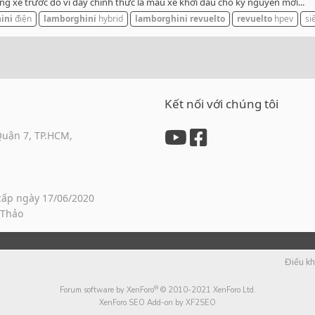
g xe trước đó vì đây chính thức là mẫu xe khởi đầu cho kỷ nguyên mới...
ini
điện
lamborghini
hybrid
lamborghini
revuelto
revuelto
hpev
si
Kết nối với chúng tôi
Quận 7, TP.HCM,
cấp ngày 17/06/2020
 Thảo
Điều k
®
Forum software by XenForo
© 2010-2021 XenForo Ltd.
XenForo SEO Add-on by XF2SEO