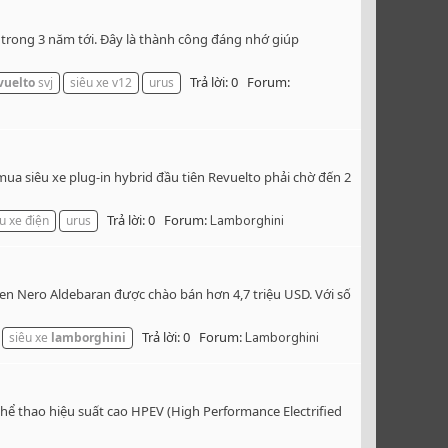
 trong 3 năm tới. Đây là thành công đáng nhớ giúp
Trả lời: 0
Forum:
vuelto
svj
siêu xe v12
urus
ua siêu xe plug-in hybrid đầu tiên Revuelto phải chờ đến 2
Trả lời: 0
Forum:
u xe điện
urus
Lamborghini
đen Nero Aldebaran được chào bán hơn 4,7 triệu USD. Với số
Trả lời: 0
Forum:
siêu xe
lamborghini
Lamborghini
thể thao hiệu suất cao HPEV (High Performance Electrified