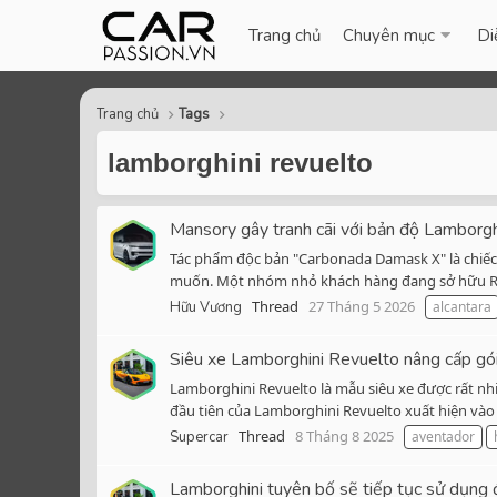
Trang chủ
Chuyên mục
Di
Trang chủ
Tags
lamborghini revuelto
Mansory gây tranh cãi với bản độ Lamborgh
Tác phẩm độc bản "Carbonada Damask X" là chiế
muốn. Một nhóm nhỏ khách hàng đang sở hữu Revu
Thread
27 Tháng 5 2026
Hữu Vương
alcantara
Siêu xe Lamborghini Revuelto nâng cấp gói 
Lamborghini Revuelto là mẫu siêu xe được rất nhi
đầu tiên của Lamborghini Revuelto xuất hiện vào đ
Thread
8 Tháng 8 2025
Supercar
aventador
Lamborghini tuyên bố sẽ tiếp tục sử dụng 