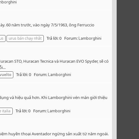
mborghini
này. 60 năm trước, vào ngày 7/5/1963, ông Ferruccio
Trả lời: 0
Forum:
us
urus bán chạy nhất
Lamborghini
uracan STO, Huracan Tecnica và Huracan EVO Spyder, sẽ có
...
Trả lời: 0
Forum:
vuelto
Lamborghini
dụng và hiệu quả hơn. Khi Lamborghini vén màn giới thiệu
Trả lời: 0
Forum:
e italia
Lamborghini
 nhiệm huyền thoại Aventador ngừng sản xuất từ năm ngoái.