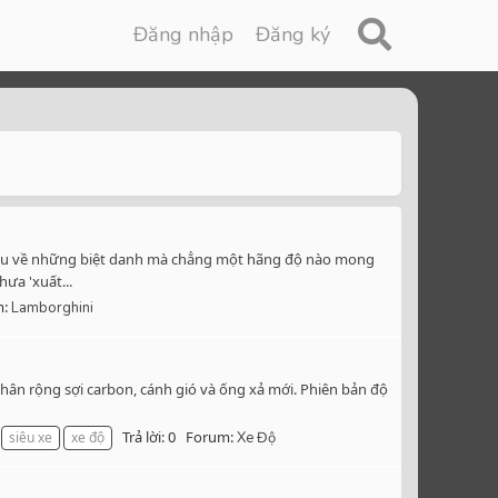
Đăng nhập
Đăng ký
thu về những biệt danh mà chẳng một hãng độ nào mong
ưa 'xuất...
m:
Lamborghini
thân rộng sợi carbon, cánh gió và ống xả mới. Phiên bản độ
Trả lời: 0
Forum:
siêu xe
xe độ
Xe Độ