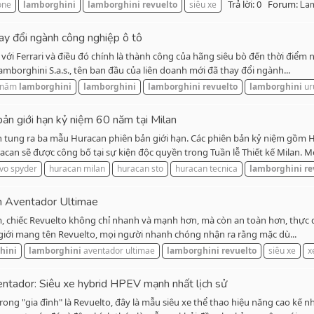
Trả lời: 0
Forum:
one
lamborghini
lamborghini
revuelto
siêu xe
La
ay đổi ngành công nghiệp ô tô
với Ferrari và điều đó chính là thành công của hãng siêu bò đến thời điểm 
mborghini S.a.s., tên ban đầu của liên doanh mới đã thay đổi ngành...
0 năm
lamborghini
lamborghini
lamborghini
revuelto
lamborghini
ur
ản giới hạn kỷ niệm 60 năm tại Milan
 tung ra ba mẫu Huracan phiên bản giới hạn. Các phiên bản kỷ niệm gồm H
an sẽ được công bố tại sự kiện độc quyền trong Tuần lễ Thiết kế Milan. Mỗi
vo spyder
huracan milan
huracan sto
huracan tecnica
lamborghini
re
ơn Aventador Ultimae
m, chiếc Revuelto không chỉ nhanh và mạnh hơn, mà còn an toàn hơn, thực 
hế giới mang tên Revuelto, mọi người nhanh chóng nhận ra rằng mặc dù...
hini
lamborghini
aventador ultimae
lamborghini
revuelto
siêu xe
x
ntador: Siêu xe hybrid HPEV mạnh nhất lịch sử
ong "gia đình" là Revuelto, đây là mẫu siêu xe thể thao hiệu năng cao kế