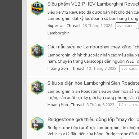
Siêu phẩm V12 PHEV Lamborghini Revuelt
Siêu xe V12 Revuelto đã được bán hết cho đến cu
Lamborghini đạt kỷ lục doanh số bán hàng trong 
Thread
18 Tháng 1 2024
Supercar
aventador
Lamborghini
Các mẫu siêu xe Lamborghini chạy xăng "c
Lamborghini chính thức xác nhận các mẫu siêu xe
năm. Chuyên trang Carscoops dẫn nguồn WELT củ
Thread
10 Tháng 7 2023
Hoang Son
aventador
Siêu xe điện hóa Lamborghini Sian Roadste
Lamborghini Sian Roadster siêu xe điện hóa sản x
lượng sản xuất cực kỳ giới hạn cùng phong cách th
Thread
3 Tháng 6 2023
Hoang Son
bán sian ro
Bridgestone giới thiệu dòng lốp “may đo” 
Bridgestone tiếp tục được Lamborghini tín nhiệm 
Vehicle) V12 đầu tiên của hãng. Bridgestone đã t