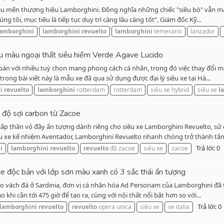
 yêu mến thương hiệu Lamborghini. Đồng nghĩa những chiếc "siêu bò" vẫn m
g tôi, mục tiêu là tiếp tục duy trì càng lâu càng tốt”, Giám đốc Kỹ...
amborghini
lamborghini
revuelto
lamborghini
temerario
lanzador
u màu ngoại thất siêu hiếm Verde Agave Lucido
án với nhiều tuỳ chọn mang phong cách cá nhân, trong đó việc thay đổi màu
ong bài viết này là mẫu xe đã qua sử dụng được đại lý siêu xe tại Hà...
i
revuelto
lamborghini
rotterdam
rotterdam
siêu xe hybrid
siêu xe
l
 độ sợi carbon từ Zacoe
p thân vỏ đầy ấn tượng dành riêng cho siêu xe Lamborghini Revuelto, sử dụ
u xe kế nhiệm Aventador, Lamborghini Revuelto nhanh chóng trở thành tâm
Trả lời: 0
i
lamborghini
revuelto
revuelto
độ zacoe
siêu xe
zacoe
e độc bản với lớp sơn màu xanh có 3 sắc thái ấn tượng
vách đá ở Sardinia, đơn vị cá nhân hóa Ad Personam của Lamborghini đã tạ
khi cần tới 475 giờ để tạo ra, cùng với nội thất nổi bật hơn so với...
Trả lời: 0
lamborghini
revuelto
revuelto
opera unica
siêu xe
xe italia