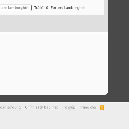
Trả lời: 0
Forum:
êu xe
lamborghini
Lamborghini
hoản sử dụng
Chính sách bảo mật
Trợ giúp
Trang chủ
R
S
S