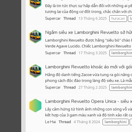
Đây là tin tức thực sự hấp dẫn đối với những ai
tương lai của động cơ đốt trong, chắc chắn với chún
Thread
13 Tháng 6 2025
Supercar
huracan
l
Ngắm siêu xe Lamborghini Revuelto sở hữ
Lamborghini Revuelto được hãng "siêu bò" chào b
Verde Agave Lucido. Chiếc Lamborghini Revuelto tr
Thread
17 Tháng 3 2025
Supercar
lamborghin
Lamborghini Revuelto khoác áo mới với gói
Hãng độ danh tiếng Zacoe vừa tung ra gói nâng cấ
phong cách độc đáo trong làng độ siêu xe. Là mẫ
Thread
27 Tháng 2 2025
Supercar
lamborghin
Lamborghini Revuelto Opera Unica - siêu x
Lấy cảm hứng từ hình ảnh những con sóng vỗ vào 
kết hợp của 3 gam màu xanh và độ tinh xảo rất cao 
Thread
4 Tháng 8 2024
Le Hai
lamborghini