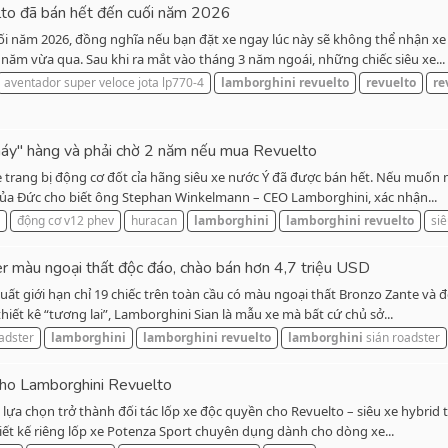
o đã bán hết đến cuối năm 2026
ối năm 2026, đồng nghĩa nếu bạn đặt xe ngay lúc này sẽ không thể nhận xe
năm vừa qua. Sau khi ra mắt vào tháng 3 năm ngoái, những chiếc siêu xe...
aventador super veloce jota lp770-4
lamborghini
revuelto
revuelto
re
háy" hàng và phải chờ 2 năm nếu mua Revuelto
 trang bị động cơ đốt cỉa hãng siêu xe nước Ý đã được bán hết. Nếu muốn m
a Đức cho biết ông Stephan Winkelmann – CEO Lamborghini, xác nhận...
động cơ v12 phev
huracan
lamborghini
lamborghini
revuelto
siê
r màu ngoại thất độc đáo, chào bán hơn 4,7 triệu USD
uất giới hạn chỉ 19 chiếc trên toàn cầu có màu ngoại thất Bronzo Zante và 
iết kê “tương lai”, Lamborghini Sian là mẫu xe mà bất cứ chủ sở...
adster
lamborghini
lamborghini
revuelto
lamborghini
sián roadster
cho Lamborghini Revuelto
lựa chọn trở thành đối tác lốp xe độc quyền cho Revuelto – siêu xe hybrid 
hiết kế riêng lốp xe Potenza Sport chuyên dụng dành cho dòng xe...