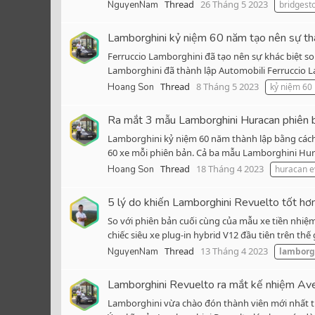
Thread
26 Tháng 5 2023
NguyenNam
bridgest
Lamborghini kỷ niệm 60 năm tạo nên sự th
Ferruccio Lamborghini đã tạo nên sự khác biệt so 
Lamborghini đã thành lập Automobili Ferruccio La
Thread
8 Tháng 5 2023
Hoang Son
kỷ niệm 6
Ra mắt 3 mẫu Lamborghini Huracan phiên b
Lamborghini kỷ niệm 60 năm thành lập bằng cách
60 xe mỗi phiên bản. Cả ba mẫu Lamborghini Hurac
Thread
18 Tháng 4 2023
Hoang Son
huracan e
5 lý do khiến Lamborghini Revuelto tốt h
So với phiên bản cuối cùng của mẫu xe tiền nhiệ
chiếc siêu xe plug-in hybrid V12 đầu tiên trên t
Thread
13 Tháng 4 2023
NguyenNam
lamborg
Lamborghini Revuelto ra mắt kế nhiệm Ave
Lamborghini vừa chào đón thành viên mới nhất tr