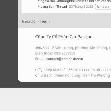
Ý nghĩa của Lamborghini Revuelto lớn hơn các dòn
Thread
30 Tháng 3 2023
Hoang Son
lamborgh
Trang chủ
Tags
Công Ty Cổ Phần Car Passion
460/6/11 Lê Văn Lương, phường Tân Phong, 
Điện thoại: 083-8039939
Email:
contact@carpassion.vn
Giấy phép MXH số 256/GP-BTTTT do Bộ TTTT 
Chịu trách nhiệm nội dung: Trần Thị Phương