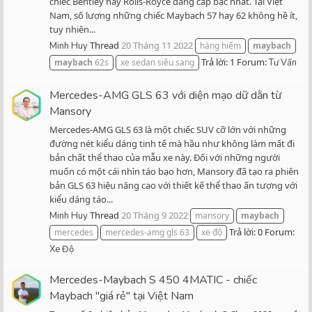
chiếc Bentley hay Rolls-Royce đẳng cấp bậc nhất. Tại Việt
Nam, số lượng những chiếc Maybach 57 hay 62 không hề ít,
tuy nhiên...
Thread
20 Tháng 11 2022
Minh Huy
hàng hiếm
maybach
Trả lời: 1
Forum:
maybach
62s
xe sedan siêu sang
Tư Vấn
Mercedes-AMG GLS 63 với diện mạo dữ dằn từ
Mansory
Mercedes-AMG GLS 63 là một chiếc SUV cỡ lớn với những
đường nét kiểu dáng tinh tế mà hầu như không làm mất đi
bản chất thể thao của mẫu xe này. Đối với những người
muốn có một cái nhìn táo bạo hơn, Mansory đã tạo ra phiên
bản GLS 63 hiệu năng cao với thiết kế thể thao ấn tượng với
kiểu dáng táo...
Thread
20 Tháng 9 2022
Minh Huy
mansory
maybach
Trả lời: 0
Forum:
mercedes
mercedes-amg gls 63
xe độ
Xe Độ
Mercedes-Maybach S 450 4MATIC - chiếc
Maybach "giá rẻ" tại Việt Nam