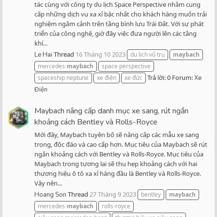
tác cùng với công ty du lịch Space Perspective nhằm cung
cấp những dịch vụ xa xỉ bậc nhất cho khách hàng muốn trải
nghiệm ngắm cảnh trên tầng bình lưu Trái Đất. Với sự phát
triển của công nghệ, giờ đây việc đưa người lên các tầng
khí...
Thread
16 Tháng 10 2023
Le Hai
du lịch vũ trụ
maybach
mercedes-
maybach
space perspective
Trả lời: 0
Forum:
spaceship neptune
xe điện
xe đức
Xe
Điện
Maybach nâng cấp danh mục xe sang, rút ngắn
khoảng cách Bentley và Rolls-Royce
Mới đây, Maybach tuyên bố sẽ nâng cấp các mẫu xe sang
trọng, độc đáo và cao cấp hơn. Mục tiêu của Maybach sẽ rút
ngắn khoảng cách với Bentley và Rolls-Royce. Mục tiêu của
Maybach trong tương lai sẽ thu hẹp khoảng cách với hai
thương hiệu ô tô xa xỉ hàng đầu là Bentley và Rolls-Royce.
Vậy nên...
Thread
27 Tháng 9 2023
Hoang Son
bentley
maybach
mercedes-
maybach
rolls-royce