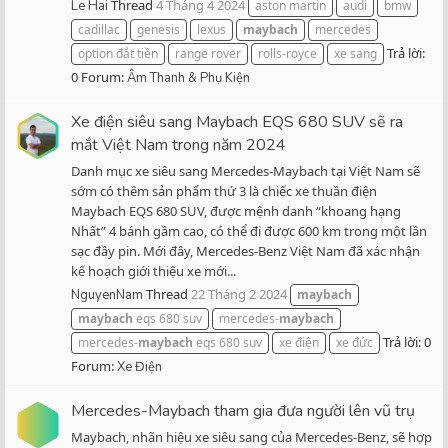
Thread
4 Tháng 4 2024
Le Hai
aston martin
audi
bmw
cadillac
genesis
lexus
maybach
mercedes
Trả lời:
option đắt tiền
range rover
rolls-royce
xe sang
0
Forum:
Âm Thanh & Phụ Kiện
Xe điện siêu sang Maybach EQS 680 SUV sẽ ra
mắt Việt Nam trong năm 2024
Danh mục xe siêu sang Mercedes-Maybach tại Việt Nam sẽ
sớm có thêm sản phẩm thứ 3 là chiếc xe thuần điện
Maybach EQS 680 SUV, được mệnh danh “khoang hạng
Nhất” 4 bánh gầm cao, có thể đi được 600 km trong một lần
sạc đầy pin. Mới đây, Mercedes-Benz Việt Nam đã xác nhận
kế hoạch giới thiệu xe mới...
Thread
22 Tháng 2 2024
NguyenNam
maybach
maybach
eqs 680 suv
mercedes-
maybach
Trả lời: 0
mercedes-
maybach
eqs 680 suv
xe điện
xe đức
Forum:
Xe Điện
Mercedes-Maybach tham gia đưa người lên vũ trụ
Maybach, nhãn hiệu xe siêu sang của Mercedes-Benz, sẽ hợp