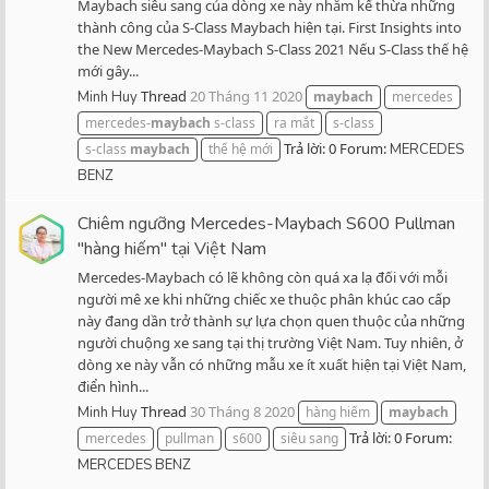
Maybach siêu sang của dòng xe này nhằm kế thừa những
thành công của S-Class Maybach hiện tại. First Insights into
the New Mercedes-Maybach S-Class 2021 Nếu S-Class thế hệ
mới gây...
Thread
20 Tháng 11 2020
Minh Huy
maybach
mercedes
mercedes-
maybach
s-class
ra mắt
s-class
Trả lời: 0
Forum:
s-class
maybach
thế hệ mới
MERCEDES
BENZ
Chiêm ngưỡng Mercedes-Maybach S600 Pullman
"hàng hiếm" tại Việt Nam
Mercedes-Maybach có lẽ không còn quá xa lạ đối với mỗi
người mê xe khi những chiếc xe thuộc phân khúc cao cấp
này đang dần trở thành sự lựa chọn quen thuộc của những
người chuộng xe sang tại thị trường Việt Nam. Tuy nhiên, ở
dòng xe này vẫn có những mẫu xe ít xuất hiện tại Việt Nam,
điển hình...
Thread
30 Tháng 8 2020
Minh Huy
hàng hiếm
maybach
Trả lời: 0
Forum:
mercedes
pullman
s600
siêu sang
MERCEDES BENZ