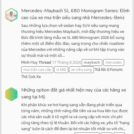
Mercedes-Maybach SL 680 Monogram Series: Đỉnh
cao của xe mui trần siêu sang nhà Mercedes-Benz
Sau những lựa chọn về sedan hay SUV siêu sang mang
thương hiệu Mercedes-Maybach, mới đây thương hiệu xe
Đức đã trình làng mẫu xe SL 680 Monogram 2026 bổ sung
thêm một số điểm độc đáo, sang trọng cho chiếc roadster
của Mercedes với những nâng cấp về cơ khí tập trung vào
sự thoải mái và một số...
Thread
17 Tháng 8 2024
Minh Huy
maybach
mercedes
Trả lời: 0
Forum:
mui trần cao cấp
sl 680
xe siêu sang
Thế Giới Xe
Những option đắt giá nhất hiện nay của các hãng xe
sang tại Mỹ
Khi phân khúc xe hơi hạng sang vẫn đang phát triển qua
từng năm, những tính năng đắt tiền và xa hoa liên tục được
các nhà sản xuất ô tô nghĩ ra và cung cấp với mức chi phí
cũng tăng theo tỷ lệ thuận. Đối với các hãng xe, yếu tố “hạng
sang” luôn là cách để đem lại lợi nhuận tốt nhất so với chi...