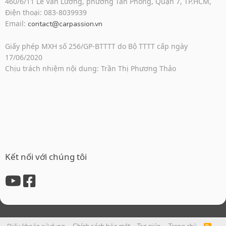
460/6/11 Lê Văn Lương, phường Tân Phong, Quận 7, TP.HCM,
Điện thoại: 083-8039939
Email:
contact@carpassion.vn
Giấy phép MXH số 256/GP-BTTTT do Bộ TTTT cấp ngày
17/06/2020
Chịu trách nhiệm nội dung: Trần Thị Phương Thảo
Kết nối với chúng tôi
R