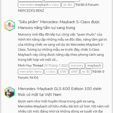
Trả lời: 0
Forum:
mercedes-
maybach
s-class
xe đức
MERCEDES BENZ
“Siêu phẩm” Mercedes-Maybach S-Class được
Mansory nâng tầm sự sang trọng
Mansory mới đây đã tiếp tục công việc “quen thuộc” của
mình khi nâng cấp những mẫu xe độc đáo, nâng tầm giá trị
của những chiếc xe sang với dự án Mercedes-Maybach S-
Class. Tương tự những mẫu xe trước đây, chiếc S-Class
Maybach này cũng được nâng cấp theo phong cách sang
trọng kết hợp với một số...
Thread
29 Tháng 7 2022
Minh Huy
mansory
maybach
Trả lời: 0
mercedes-benz
s-class
s580
s680
xe độ
Forum:
Xe Độ
Mercedes-Maybach GLS 600 Edition 100 chính
thức có mặt tại Việt Nam
Được xem như một huyền thoại trong giới xe sang,
Mercedes-Maybach sở hữu chiều dài lịch sử hơn 100 năm với
nhiều cột mốc đáng nhớ và những dòng xe tuyệt vời đại