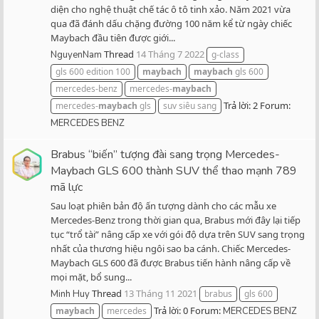
diện cho nghệ thuật chế tác ô tô tinh xảo. Năm 2021 vừa
qua đã đánh dấu chặng đường 100 năm kể từ ngày chiếc
Maybach đầu tiên được giới...
Thread
14 Tháng 7 2022
NguyenNam
g-class
gls 600 edition 100
maybach
maybach
gls 600
mercedes-benz
mercedes-
maybach
Trả lời: 2
Forum:
mercedes-
maybach
gls
suv siêu sang
MERCEDES BENZ
Brabus “biến” tượng đài sang trọng Mercedes-
Maybach GLS 600 thành SUV thể thao mạnh 789
mã lực
Sau loạt phiên bản độ ấn tượng dành cho các mẫu xe
Mercedes-Benz trong thời gian qua, Brabus mới đây lại tiếp
tục “trổ tài” nâng cấp xe với gói độ dựa trên SUV sang trọng
nhất của thương hiệu ngôi sao ba cánh. Chiếc Mercedes-
Maybach GLS 600 đã được Brabus tiến hành nâng cấp về
mọi mặt, bổ sung...
Thread
13 Tháng 11 2021
Minh Huy
brabus
gls 600
Trả lời: 0
Forum:
maybach
mercedes
MERCEDES BENZ