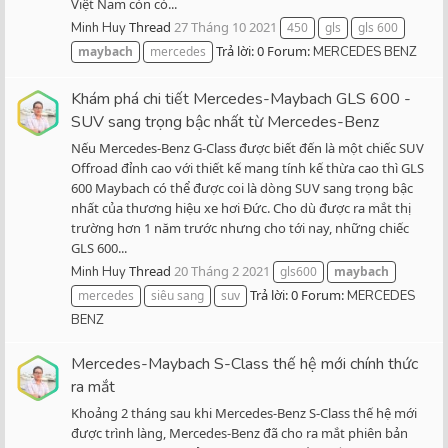
Việt Nam còn có...
Thread
27 Tháng 10 2021
Minh Huy
450
gls
gls 600
Trả lời: 0
Forum:
maybach
mercedes
MERCEDES BENZ
Khám phá chi tiết Mercedes-Maybach GLS 600 -
SUV sang trọng bậc nhất từ Mercedes-Benz
Nếu Mercedes-Benz G-Class được biết đến là một chiếc SUV
Offroad đỉnh cao với thiết kế mang tính kế thừa cao thì GLS
600 Maybach có thể được coi là dòng SUV sang trọng bậc
nhất của thương hiệu xe hơi Đức. Cho dù được ra mắt thị
trường hơn 1 năm trước nhưng cho tới nay, những chiếc
GLS 600...
Thread
20 Tháng 2 2021
Minh Huy
gls600
maybach
Trả lời: 0
Forum:
mercedes
siêu sang
suv
MERCEDES
BENZ
Mercedes-Maybach S-Class thế hệ mới chính thức
ra mắt
Khoảng 2 tháng sau khi Mercedes-Benz S-Class thế hệ mới
được trình làng, Mercedes-Benz đã cho ra mắt phiên bản