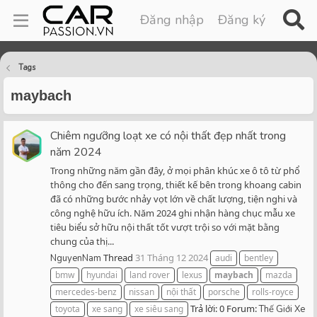
Đăng nhập
Đăng ký
Tags
maybach
Chiêm ngưỡng loạt xe có nội thất đẹp nhất trong
năm 2024
Trong những năm gần đây, ở mọi phân khúc xe ô tô từ phổ
thông cho đến sang trọng, thiết kế bên trong khoang cabin
đã có những bước nhảy vọt lớn về chất lượng, tiện nghi và
công nghệ hữu ích. Năm 2024 ghi nhận hàng chục mẫu xe
tiêu biểu sở hữu nội thất tốt vượt trội so với mặt bằng
chung của thị...
Thread
31 Tháng 12 2024
NguyenNam
audi
bentley
bmw
hyundai
land rover
lexus
maybach
mazda
mercedes-benz
nissan
nội thất
porsche
rolls-royce
Trả lời: 0
Forum:
toyota
xe sang
xe siêu sang
Thế Giới Xe