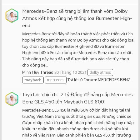
Mercedes-Benz sẽ trang bị âm thanh vòm Dolby
Atmos kết hợp cùng hệ thống loa Burmester High-
end
Mercedes-Benz tới đây sẽ hoàn thành việc phát triển và tích
hợp hệ thống âm thanh vòm Dolby Atmos cho các dòng loa
tùy chọn cao cấp Burmester High-end 3D và Burmester
High-end 4D trên các dòng xe Mercedes-Benz cao cấp nhất.
Tính năng này ban đầu sẽ được tích hợp vào các tùy chọn
cho dòng xe...
Thread
30 Tháng 10 2021
Minh Huy
dolby atmos
Trả lời: 0
Forum:
maybach
mercedes
MERCEDES BENZ
Tay chơi “chịu chi” 2 tỷ Đồng để nâng cấp Mercedes-
Benz GLS 450 lên Maybach GLS 600
Mercedes-Benz GLS 450 là mẫu SUV cỡ lớn đắt hàng tại thị
trường Việt Nam trong suốt thời gian qua. Những chiếc xe
được nhập khẩu từ cả kênh phân phối chính hãng hay nhập
khẩu tư nhân đều nhanh chóng tìm được chủ sở hữu khi
nhập về Việt Nam. Bên cạnh phiên bản GLS 450, thị trường