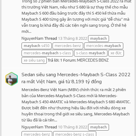
Trong số 2 phiên bản Mercedes-Maybach S-Class 2022 ra mắt
thị trường Việt Nam, nếu như S 680 là sự thay thế cho mẫu
Maybach S 600 đầu bảng trước đây thì S 450 kế thừa mẫu
Maybach S 400 từng gây ấn tượng với mức giá "dễ chịu" mà
vẫn trang bị khá đầy đủ các tiện nghi sang trọng. Ở thế hệ
mới...
Thread
13 Tháng 8 2022
NguyenNam
maybach
maybach
s450
mercedes-benz
mercedes-
maybach
mercedes-
maybach
s-class
s-class
maybach
xe đức
Trả lời: 1
Forum:
xe siêu sang
MERCEDES BENZ
Sedan siêu sang Mercedes-Maybach S-Class 2022
ra mắt Việt Nam, giá từ 8,199 tỷ đồng
Mercedes-Benz Việt Nam (MBV) chính thức ra mắt 2 phiên
bản của Mercedes-Maybach S-Class mới là Mercedes-
Maybach S 450 4MATIC và Mercedes-Maybach S 680 4MATIC.
Được biết đến như thương hiệu lâu đời với nhiều dòng xe
huyền thoại trong thế giới xe siêu sang, Mercedes-Maybach
từ lâu đã là cái tên...
Thread
10 Tháng 8 2022
NguyenNam
maybach
mercedes-benz
mercedes-benz s-class