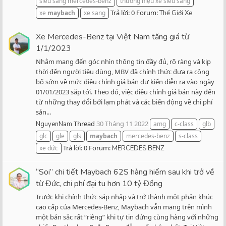
siêu sang mercedes-benz
thương hiệu xe siêu sang
Trả lời: 0
Forum:
xe
maybach
xe sang
Thế Giới Xe
Xe Mercedes-Benz tại Việt Nam tăng giá từ
1/1/2023
Nhằm mang đến góc nhìn thông tin đầy đủ, rõ ràng và kịp
thời đến người tiêu dùng, MBV đã chính thức đưa ra công
bố sớm về mức điều chỉnh giá bán dự kiến diễn ra vào ngày
01/01/2023 sắp tới. Theo đó, việc điều chỉnh giá bán này đến
từ những thay đổi bởi lạm phát và các biến động về chi phí
sản...
Thread
30 Tháng 11 2022
NguyenNam
amg
c-class
glb
glc
gle
gls
maybach
mercedes-benz
s-class
Trả lời: 0
Forum:
xe đức
MERCEDES BENZ
“Soi” chi tiết Maybach 62S hàng hiếm sau khi trở về
từ Đức, chi phí đại tu hơn 10 tỷ Đồng
Trước khi chính thức sáp nhập và trở thành một phân khúc
cao cấp của Mercedes-Benz, Maybach vẫn mang trên mình
một bản sắc rất “riêng” khi tự tin đứng cùng hàng với những