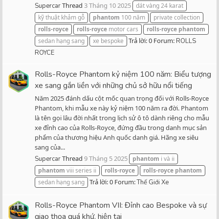
Thread
3 Tháng 10 2025
Supercar
dát vàng 24 karat
kỹ thuật khảm gỗ
phantom
100 năm
private collection
rolls-royce
rolls-royce
motor cars
rolls-royce
phantom
Trả lời: 0
Forum:
sedan hạng sang
xe bespoke
ROLLS
ROYCE
Rolls-Royce Phantom kỷ niệm 100 năm: Biểu tượng
xe sang gắn liền với những chủ sở hữu nổi tiếng
Năm 2025 đánh dấu cột mốc quan trọng đối với Rolls-Royce
Phantom, khi mẫu xe này kỷ niệm 100 năm ra đời. Phantom
là tên gọi lâu đời nhất trong lịch sử ô tô dành riêng cho mẫu
xe đỉnh cao của Rolls-Royce, đứng đầu trong danh mục sản
phẩm của thương hiệu Anh quốc danh giá. Hãng xe siêu
sang của...
Thread
9 Tháng 5 2025
Supercar
phantom
i và ii
phantom
viii series ii
rolls-royce
rolls-royce
phantom
Trả lời: 0
Forum:
sedan hạng sang
Thế Giới Xe
Rolls-Royce Phantom VII: Đỉnh cao Bespoke và sự
giao thoa quá khứ, hiện tại