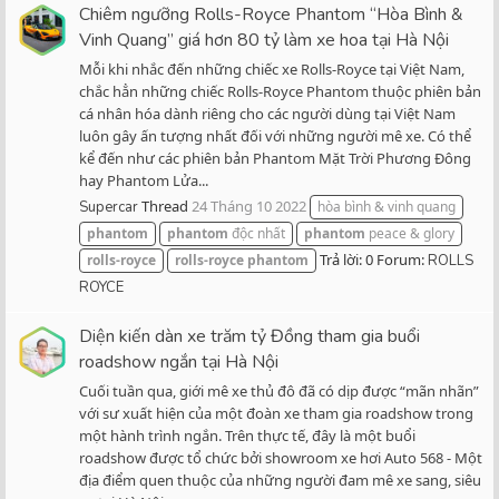
Chiêm ngưỡng Rolls-Royce Phantom “Hòa Bình &
Vinh Quang” giá hơn 80 tỷ làm xe hoa tại Hà Nội
Mỗi khi nhắc đến những chiếc xe Rolls-Royce tại Việt Nam,
chắc hẳn những chiếc Rolls-Royce Phantom thuộc phiên bản
cá nhân hóa dành riêng cho các người dùng tại Việt Nam
luôn gây ấn tượng nhất đối với những người mê xe. Có thể
kể đến như các phiên bản Phantom Mặt Trời Phương Đông
hay Phantom Lửa...
Thread
24 Tháng 10 2022
Supercar
hòa bình & vinh quang
phantom
phantom
độc nhất
phantom
peace & glory
Trả lời: 0
Forum:
rolls-royce
rolls-royce
phantom
ROLLS
ROYCE
Diện kiến dàn xe trăm tỷ Đồng tham gia buổi
roadshow ngắn tại Hà Nội
Cuối tuần qua, giới mê xe thủ đô đã có dịp được “mãn nhãn”
với sư xuất hiện của một đoàn xe tham gia roadshow trong
một hành trình ngắn. Trên thực tế, đây là một buổi
roadshow được tổ chức bởi showroom xe hơi Auto 568 - Một
địa điểm quen thuộc của những người đam mê xe sang, siêu