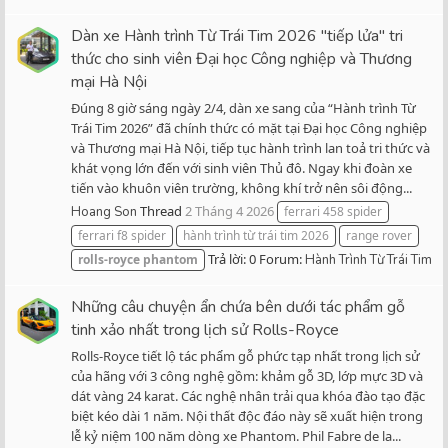
Dàn xe Hành trình Từ Trái Tim 2026 "tiếp lửa" tri
thức cho sinh viên Đại học Công nghiệp và Thương
mại Hà Nội
Đúng 8 giờ sáng ngày 2/4, dàn xe sang của “Hành trình Từ
Trái Tim 2026” đã chính thức có mặt tại Đại học Công nghiệp
và Thương mại Hà Nội, tiếp tục hành trình lan toả tri thức và
khát vọng lớn đến với sinh viên Thủ đô. Ngay khi đoàn xe
tiến vào khuôn viên trường, không khí trở nên sôi động...
Thread
2 Tháng 4 2026
Hoang Son
ferrari 458 spider
ferrari f8 spider
hành trình từ trái tim 2026
range rover
Trả lời: 0
Forum:
rolls-royce
phantom
Hành Trình Từ Trái Tim
Những câu chuyện ẩn chứa bên dưới tác phẩm gỗ
tinh xảo nhất trong lịch sử Rolls-Royce
Rolls-Royce tiết lộ tác phẩm gỗ phức tạp nhất trong lịch sử
của hãng với 3 công nghệ gồm: khảm gỗ 3D, lớp mực 3D và
dát vàng 24 karat. Các nghệ nhân trải qua khóa đào tạo đặc
biệt kéo dài 1 năm. Nội thất độc đáo này sẽ xuất hiện trong
lễ kỷ niệm 100 năm dòng xe Phantom. Phil Fabre de la...