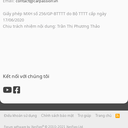
Email:
contact@carpassion.vn
Giấy phép MXH số 256/GP-BTTTT do Bộ TTTT cấp ngày
17/06/2020
Chịu trách nhiệm nội dung: Trần Thị Phương Thảo
Kết nối với chúng tôi
Điều khoản sử dụng
Chính sách bảo mật
Trợ giúp
Trang chủ
R
S
S
®
Forum software by XenForo
© 2010-2021 XenForo Ltd.