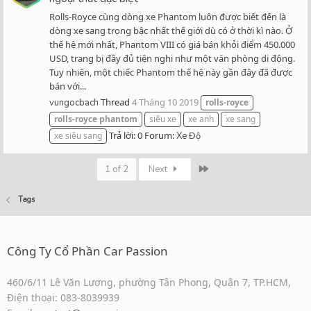
Rolls-Royce cùng dòng xe Phantom luôn được biết đến là
dòng xe sang trọng bậc nhất thế giới dù có ở thời kì nào. Ở
thế hệ mới nhất, Phantom VIII có giá bán khỏi điểm 450.000
USD, trang bị đầy đủ tiện nghi như một văn phòng di động.
Tuy nhiên, một chiếc Phantom thế hệ này gần đây đã được
bán với...
Thread
4 Tháng 10 2019
vungocbach
rolls-royce
rolls-royce
phantom
siêu xe
xe anh
xe sang
Trả lời: 0
Forum:
xe siêu sang
Xe Độ
Last
1 of 2
Next
Tags
Công Ty Cổ Phần Car Passion
460/6/11 Lê Văn Lương, phường Tân Phong, Quận 7, TP.HCM,
Điện thoại: 083-8039939