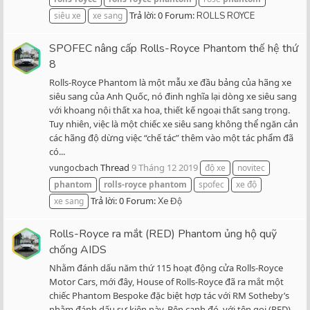
Trả lời: 0
Forum:
siêu xe
xe sang
ROLLS ROYCE
SPOFEC nâng cấp Rolls-Royce Phantom thế hệ thứ
8
Rolls-Royce Phantom là một mẫu xe đầu bảng của hãng xe
siêu sang của Anh Quốc, nó đinh nghĩa lại dòng xe siêu sang
với khoang nội thất xa hoa, thiết kế ngoại thất sang trọng.
Tuy nhiên, việc là một chiếc xe siêu sang không thể ngăn cản
các hãng độ dừng việc “chế tác” thêm vào một tác phẩm đã
có...
Thread
9 Tháng 12 2019
vungocbach
độ xe
novitec
phantom
rolls-royce
phantom
spofec
xe độ
Trả lời: 0
Forum:
xe sang
Xe Độ
Rolls-Royce ra mắt (RED) Phantom ủng hộ quỹ
chống AIDS
Nhằm đánh dấu năm thứ 115 hoạt động cửa Rolls-Royce
Motor Cars, mới đây, House of Rolls-Royce đã ra mắt một
chiếc Phantom Bespoke đặc biệt hợp tác với RM Sotheby’s
nhằm đánh dấu sự kiện này. Bên cạnh đó, với tên gọi (RED),