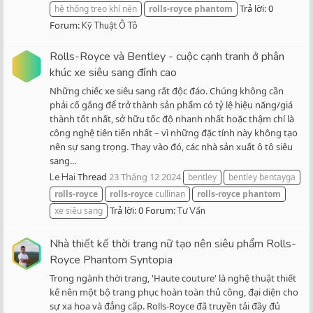
Trả lời: 0
hệ thống treo khí nén
rolls-royce
phantom
Forum:
Kỹ Thuật Ô Tô
Rolls-Royce và Bentley - cuộc cạnh tranh ở phân
khúc xe siêu sang đỉnh cao
Những chiếc xe siêu sang rất độc đáo. Chúng không cần
phải cố gắng để trở thành sản phẩm có tỷ lệ hiệu năng/giá
thành tốt nhất, sở hữu tốc độ nhanh nhất hoặc thậm chí là
công nghệ tiên tiến nhất – vì những đặc tính này không tạo
nên sự sang trọng. Thay vào đó, các nhà sản xuất ô tô siêu
sang...
Thread
23 Tháng 12 2024
Le Hai
bentley
bentley bentayga
rolls-royce
rolls-royce
cullinan
rolls-royce
phantom
Trả lời: 0
Forum:
xe siêu sang
Tư Vấn
Nhà thiết kế thời trang nữ tạo nên siêu phẩm Rolls-
Royce Phantom Syntopia
Trong ngành thời trang, 'Haute couture' là nghệ thuật thiết
kế nên một bộ trang phục hoàn toàn thủ công, đại diện cho
sự xa hoa và đẳng cấp. Rolls-Royce đã truyền tải đầy đủ