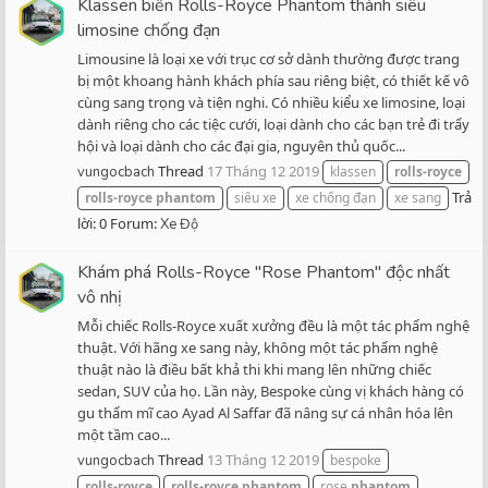
Klassen biến Rolls-Royce Phantom thành siêu
limosine chống đạn
Limousine là loại xe với trục cơ sở dành thường được trang
bị một khoang hành khách phía sau riêng biệt, có thiết kế vô
cùng sang trọng và tiện nghi. Có nhiều kiểu xe limosine, loại
dành riêng cho các tiệc cưới, loại dành cho các bạn trẻ đi trẩy
hội và loại dành cho các đại gia, nguyên thủ quốc...
Thread
17 Tháng 12 2019
vungocbach
klassen
rolls-royce
Trả
rolls-royce
phantom
siêu xe
xe chống đạn
xe sang
lời: 0
Forum:
Xe Độ
Khám phá Rolls-Royce "Rose Phantom" độc nhất
vô nhị
Mỗi chiếc Rolls-Royce xuất xưởng đều là một tác phẩm nghệ
thuật. Với hãng xe sang này, không một tác phẩm nghệ
thuật nào là điều bất khả thi khi mang lên những chiếc
sedan, SUV của họ. Lần này, Bespoke cùng vị khách hàng có
gu thẩm mĩ cao Ayad Al Saffar đã nâng sự cá nhân hóa lên
một tầm cao...
Thread
13 Tháng 12 2019
vungocbach
bespoke
rolls-royce
rolls-royce
phantom
rose
phantom