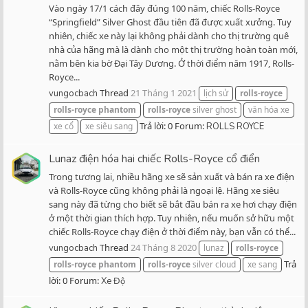
Vào ngày 17/1 cách đây đúng 100 năm, chiếc Rolls-Royce
“Springfield” Silver Ghost đầu tiên đã được xuất xưởng. Tuy
nhiên, chiếc xe này lại không phải dành cho thị trường quê
nhà của hãng mà là dành cho một thị trường hoàn toàn mới,
nằm bên kia bờ Đại Tây Dương. Ở thời điểm năm 1917, Rolls-
Royce...
Thread
21 Tháng 1 2021
vungocbach
lịch sử
rolls-royce
rolls-royce
phantom
rolls-royce
silver ghost
văn hóa xe
Trả lời: 0
Forum:
xe cổ
xe siêu sang
ROLLS ROYCE
Lunaz điện hóa hai chiếc Rolls-Royce cổ điển
Trong tương lai, nhiều hãng xe sẽ sản xuất và bán ra xe điện
và Rolls-Royce cũng không phải là ngoại lệ. Hãng xe siêu
sang này đã từng cho biết sẽ bắt đầu bán ra xe hơi chạy điện
ở một thời gian thích hợp. Tuy nhiên, nếu muốn sở hữu một
chiếc Rolls-Royce chạy điện ở thời điểm này, bạn vẫn có thể...
Thread
24 Tháng 8 2020
vungocbach
lunaz
rolls-royce
Trả
rolls-royce
phantom
rolls-royce
silver cloud
xe sang
lời: 0
Forum:
Xe Độ