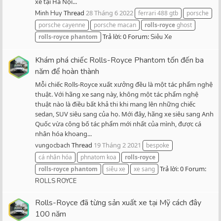
xe tại Hà Nội...
Thread
28 Tháng 6 2022
Minh Huy
ferrari 488 gtb
porsche
porsche cayenne
porsche macan
rolls-royce
ghost
Trả lời: 0
Forum:
rolls-royce
phantom
Siêu Xe
Khám phá chiếc Rolls-Royce Phantom tốn đến ba
năm để hoàn thành
Mỗi chiếc Rolls-Royce xuất xưởng đều là một tác phẩm nghệ
thuật. Với hãng xe sang này, không một tác phẩm nghệ
thuật nào là điều bất khả thi khi mang lên những chiếc
sedan, SUV siêu sang của họ. Mới đây, hãng xe siêu sang Anh
Quốc vừa công bố tác phẩm mới nhất của mình, được cá
nhân hóa khoang...
Thread
19 Tháng 2 2021
vungocbach
bespoke
cá nhân hóa
phnatom koa
rolls-royce
Trả lời: 0
Forum:
rolls-royce
phantom
siêu xe
xe sang
ROLLS ROYCE
Rolls-Royce đã từng sản xuất xe tại Mỹ cách đây
100 năm