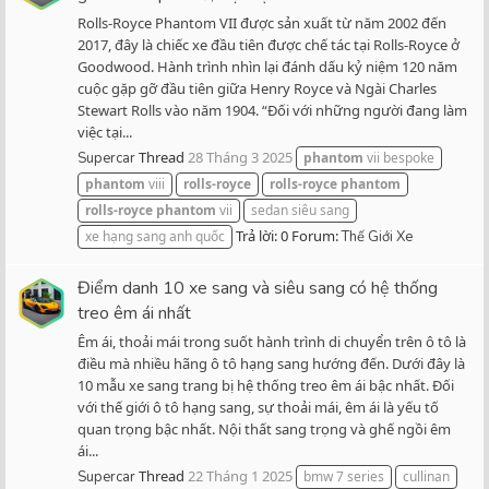
Rolls-Royce Phantom VII được sản xuất từ năm 2002 đến
2017, đây là chiếc xe đầu tiên được chế tác tại Rolls-Royce ở
Goodwood. Hành trình nhìn lại đánh dấu kỷ niệm 120 năm
cuộc gặp gỡ đầu tiên giữa Henry Royce và Ngài Charles
Stewart Rolls vào năm 1904. “Đối với những người đang làm
việc tại...
Thread
28 Tháng 3 2025
Supercar
phantom
vii bespoke
phantom
viii
rolls-royce
rolls-royce
phantom
rolls-royce
phantom
vii
sedan siêu sang
Trả lời: 0
Forum:
xe hạng sang anh quốc
Thế Giới Xe
Điểm danh 10 xe sang và siêu sang có hệ thống
treo êm ái nhất
Êm ái, thoải mái trong suốt hành trình di chuyển trên ô tô là
điều mà nhiều hãng ô tô hạng sang hướng đến. Dưới đây là
10 mẫu xe sang trang bị hệ thống treo êm ái bậc nhất. Đối
với thế giới ô tô hạng sang, sự thoải mái, êm ái là yếu tố
quan trọng bậc nhất. Nội thất sang trọng và ghế ngồi êm
ái...
Thread
22 Tháng 1 2025
Supercar
bmw 7 series
cullinan