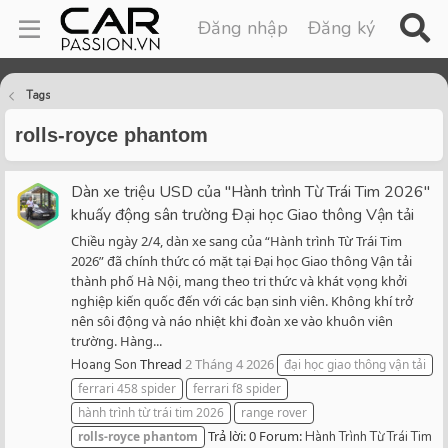
Đăng nhập
Đăng ký
Tags
rolls-royce phantom
Dàn xe triệu USD của "Hành trình Từ Trái Tim 2026"
khuấy động sân trường Đại học Giao thông Vận tải
Chiều ngày 2/4, dàn xe sang của “Hành trình Từ Trái Tim
2026” đã chính thức có mặt tại Đại học Giao thông Vận tải
thành phố Hà Nội, mang theo tri thức và khát vọng khởi
nghiệp kiến quốc đến với các bạn sinh viên. Không khí trở
nên sôi động và náo nhiệt khi đoàn xe vào khuôn viên
trường. Hàng...
Thread
2 Tháng 4 2026
Hoang Son
đại học giao thông vận tải
ferrari 458 spider
ferrari f8 spider
hành trình từ trái tim 2026
range rover
Trả lời: 0
Forum:
rolls-royce
phantom
Hành Trình Từ Trái Tim