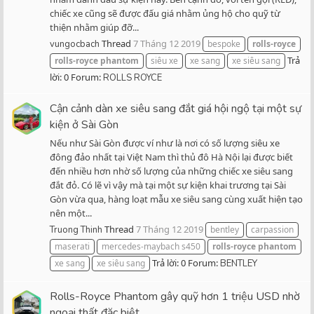
chiếc xe cũng sẽ được đấu giá nhằm ủng hộ cho quỹ từ
thiện nhằm giúp đỡ...
Thread
7 Tháng 12 2019
vungocbach
bespoke
rolls-royce
Trả
rolls-royce
phantom
siêu xe
xe sang
xe siêu sang
lời: 0
Forum:
ROLLS ROYCE
Cận cảnh dàn xe siêu sang đắt giá hội ngộ tại một sự
kiện ở Sài Gòn
Nếu như Sài Gòn được ví như là nơi có số lượng siêu xe
đông đảo nhất tại Việt Nam thì thủ đô Hà Nội lại được biết
đến nhiều hơn nhờ số lượng của những chiếc xe siêu sang
đắt đỏ. Có lẽ vì vậy mà tại một sự kiện khai trương tại Sài
Gòn vừa qua, hàng loạt mẫu xe siêu sang cùng xuất hiện tạo
nên một...
Thread
7 Tháng 12 2019
Truong Thinh
bentley
carpassion
maserati
mercedes-maybach s450
rolls-royce
phantom
Trả lời: 0
Forum:
xe sang
xe siêu sang
BENTLEY
Rolls-Royce Phantom gây quỹ hơn 1 triệu USD nhờ
ngoại thất đặc biệt