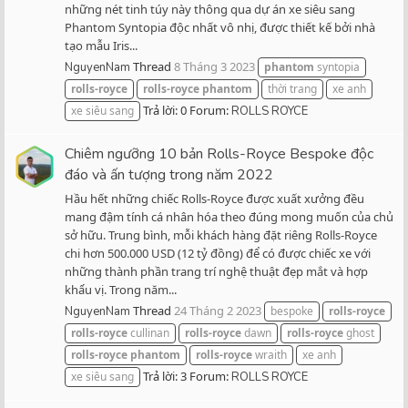
những nét tinh túy này thông qua dự án xe siêu sang
Phantom Syntopia độc nhất vô nhị, được thiết kế bởi nhà
tạo mẫu Iris...
Thread
8 Tháng 3 2023
NguyenNam
phantom
syntopia
rolls-royce
rolls-royce
phantom
thời trang
xe anh
Trả lời: 0
Forum:
xe siêu sang
ROLLS ROYCE
Chiêm ngưỡng 10 bản Rolls-Royce Bespoke độc
đáo và ấn tượng trong năm 2022
Hầu hết những chiếc Rolls-Royce được xuất xưởng đều
mang đậm tính cá nhân hóa theo đúng mong muốn của chủ
sở hữu. Trung bình, mỗi khách hàng đặt riêng Rolls-Royce
chi hơn 500.000 USD (12 tỷ đồng) để có được chiếc xe với
những thành phần trang trí nghệ thuật đẹp mắt và hợp
khẩu vị. Trong năm...
Thread
24 Tháng 2 2023
NguyenNam
bespoke
rolls-royce
rolls-royce
cullinan
rolls-royce
dawn
rolls-royce
ghost
rolls-royce
phantom
rolls-royce
wraith
xe anh
Trả lời: 3
Forum:
xe siêu sang
ROLLS ROYCE