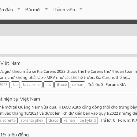
ễn đàn
Bài mới
Thành viên
i Việt Nam
 giới thiệu mẫu xe Kia Carens 2023 thuộc thế hệ Carens thứ 4 hoàn toàn m
 Nam, chứ không phải là xe MPV như các thế hệ trước. Kia Carens thế hệ...
Trả lời: 0
Forum:
2023
kia
kia carens
suv
thaco
xe hàn
KIA
t hiện tại Việt Nam
ế hệ mới tại Quảng Nam vừa qua, THACO Auto cũng đồng thời cho trưng bày
am vào tháng 10/2021 và được lên lịch dự kiến bán vào quý I/2022 nhưng đến
Trả lời: 0
Forum:
ia sorento
sorento phev
thaco
xe hàn
xe hybrid
KI
619 triệu đồng