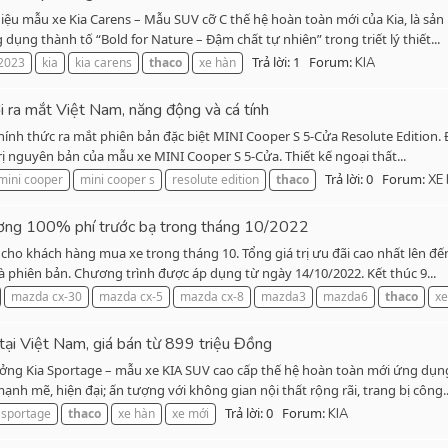
u mẫu xe Kia Carens – Mẫu SUV cỡ C thế hệ hoàn toàn mới của Kia, là sản p
ụng thành tố “Bold for Nature – Đậm chất tự nhiên” trong triết lý thiết...
Trả lời: 1
Forum:
2023
kia
kia carens
thaco
xe hàn
KIA
 ra mắt Việt Nam, năng động và cá tính
 thức ra mắt phiên bản đặc biệt MINI Cooper S 5-Cửa Resolute Edition. Đây 
rị nguyên bản của mẫu xe MINI Cooper S 5-Cửa. Thiết kế ngoại thất...
Trả lời: 0
Forum:
mini cooper
mini cooper s
resolute edition
thaco
XE
ương 100% phí trước bạ trong tháng 10/2022
ho khách hàng mua xe trong tháng 10. Tổng giá trị ưu đãi cao nhất lên đế
à phiên bản. Chương trình được áp dụng từ ngày 14/10/2022. Kết thúc 9...
mazda cx-30
mazda cx-5
mazda cx-8
mazda3
mazda6
thaco
xe
tại Việt Nam, giá bán từ 899 triệu Đồng
 Kia Sportage – mẫu xe KIA SUV cao cấp thế hệ hoàn toàn mới ứng dụng tri
nh mẽ, hiện đại; ấn tượng với không gian nội thất rộng rãi, trang bị công..
Trả lời: 0
Forum:
 sportage
thaco
xe hàn
xe mới
KIA