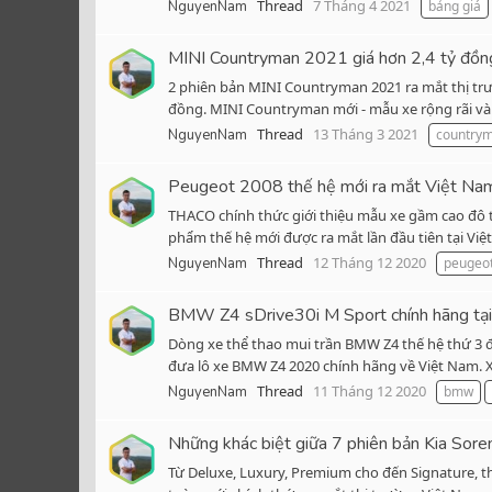
Thread
7 Tháng 4 2021
NguyenNam
bảng giá
MINI Countryman 2021 giá hơn 2,4 tỷ đồn
2 phiên bản MINI Countryman 2021 ra mắt thị tr
đồng. MINI Countryman mới - mẫu xe rộng rãi và nh
Thread
13 Tháng 3 2021
NguyenNam
country
Peugeot 2008 thế hệ mới ra mắt Việt Nam,
THACO chính thức giới thiệu mẫu xe gầm cao đô th
phẩm thế hệ mới được ra mắt lần đầu tiên tại Vi
Thread
12 Tháng 12 2020
NguyenNam
peugeo
BMW Z4 sDrive30i M Sport chính hãng tại 
Dòng xe thể thao mui trần BMW Z4 thế hệ thứ 3 đ
đưa lô xe BMW Z4 2020 chính hãng về Việt Nam. Xe 
Thread
11 Tháng 12 2020
NguyenNam
bmw
Những khác biệt giữa 7 phiên bản Kia Sor
Từ Deluxe, Luxury, Premium cho đến Signature, t