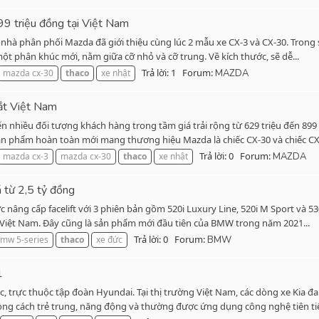
99 triệu đồng tại Việt Nam
hà phân phối Mazda đã giới thiệu cùng lúc 2 mẫu xe CX-3 và CX-30. Trong
một phân khúc mới, nằm giữa cỡ nhỏ và cỡ trung. Về kích thước, sẽ dễ...
Trả lời: 1
Forum:
mazda cx-30
thaco
xe nhật
MAZDA
ắt Việt Nam
nhiều đối tượng khách hàng trong tầm giá trải rộng từ 629 triệu đến 899 
n phẩm hoàn toàn mới mang thương hiệu Mazda là chiếc CX-30 và chiếc CX-
Trả lời: 0
Forum:
mazda cx-3
mazda cx-30
thaco
xe nhật
MAZDA
từ 2,5 tỷ đồng
âng cấp facelift với 3 phiên bản gồm 520i Luxury Line, 520i M Sport và 5
 Việt Nam. Đây cũng là sản phẩm mới đầu tiên của BMW trong năm 2021...
Trả lời: 0
Forum:
mw 5-series
thaco
xe đức
BMW
1
c, trực thuộc tập đoàn Hyundai. Tại thị trường Việt Nam, các dòng xe Kia
ng cách trẻ trung, năng động và thường được ứng dụng công nghệ tiên tiế