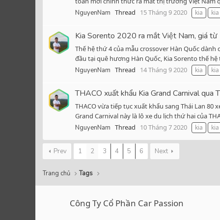
toàn mới chính thức ra mắt thị trường Việt Nam 
Thread
15 Tháng 9 2020
NguyenNam
kia
kia
Kia Sorento 2020 ra mắt Việt Nam, giá từ
Thế hệ thứ 4 của mẫu crossover Hàn Quốc dành cho
đầu tại quê hương Hàn Quốc, Kia Sorento thế hệ t
Thread
14 Tháng 9 2020
NguyenNam
kia
kia
THACO xuất khẩu Kia Grand Carnival qua T
THACO vừa tiếp tục xuất khẩu sang Thái Lan 80 x
Grand Carnival này là lô xe du lịch thứ hai của T
Thread
10 Tháng 7 2020
NguyenNam
kia
kia
Prev
1
2
3
4
5
6
Next
Trang chủ
Tags
Công Ty Cổ Phần Car Passion