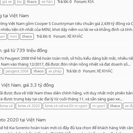
Trả lời: 0
Forum:
giá xe
kia
thaco
xe hàn
KIA
g tại Việt Nam
ường Việt Nam gồm Cooper S Countryman tiêu chuẩn giá 2,439 tỷ đồng và 
iều tiện ích nhất của MINI, khơi dậy niềm vui lái xe và khẳng định cá tính.
Trả lời: 0
Forum:
man
mini
thaco
XE KHÁC
 giá từ 739 triệu đồng
ị Peugeot 2008 thế hệ hoàn toàn mới, sở hữu kiểu dáng bắt mắt, nhiều tiện
ệt Nam vào tháng 12/2017, đã được đón nhận nồng nhiệt và đạt doanh số...
Trả lời: 0
Forum:
t
peugeot 2008
thaco
xe pháp
XE KHÁC
Việt Nam, giá 3,3 tỷ đồng
ã được đưa về Việt Nam theo diện chính hãng, với duy nhất một phiên bản 
được trưng bày tại các đại lý từ cuối tháng 11, và sẵn sàng giao xe...
bmw z4
bmw z4 2020
bmw z4 sdrive30i m sport
m sport
thaco
xe đ
ento 2020 tại Việt Nam
hế hệ Kia Sorento hoàn toàn mới có đầy đủ lựa chọn để khách hàng Việt cân