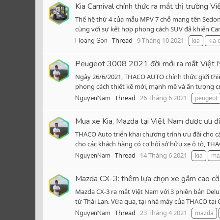
Kia Carnival chính thức ra mắt thị trường Vi
Thế hệ thứ 4 của mẫu MPV 7 chỗ mang tên Sedona 
cùng với sự kết hợp phong cách SUV đã khiến Carni
Thread
9 Tháng 10 2021
Hoang Son
kia
kia 
Peugeot 3008 2021 đời mới ra mắt Việt N
Ngày 26/6/2021, THACO AUTO chính thức giới thi
phong cách thiết kế mới, mạnh mẽ và ấn tượng củ
Thread
26 Tháng 6 2021
NguyenNam
peugeot
Mua xe Kia, Mazda tại Việt Nam được ưu đ
THACO Auto triển khai chương trình ưu đãi cho c
cho các khách hàng có cơ hội sở hữu xe ô tô, THA
Thread
14 Tháng 6 2021
NguyenNam
kia
ma
Mazda CX-3: thêm lựa chọn xe gầm cao cỡ 
Mazda CX-3 ra mắt Việt Nam với 3 phiên bản Delux
từ Thái Lan. Vừa qua, tại nhà máy của THACO tại 
Thread
23 Tháng 4 2021
NguyenNam
mazda