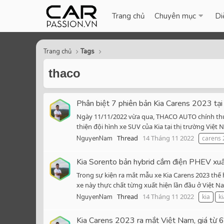
Trang chủ
Chuyên mục
Di
Trang chủ
Tags
thaco
Phân biệt 7 phiên bản Kia Carens 2023 tạ
Ngày 11/11/2022 vừa qua, THACO AUTO chính thức
thiện đội hình xe SUV của Kia tại thị trường Việt
Thread
14 Tháng 11 2022
NguyenNam
carens 
Kia Sorento bản hybrid cắm điện PHEV xuấ
Trong sự kiện ra mắt mẫu xe Kia Carens 2023 th
xe này thực chất từng xuất hiện lần đầu ở Việt N
Thread
14 Tháng 11 2022
NguyenNam
kia
k
Kia Carens 2023 ra mắt Việt Nam, giá từ 