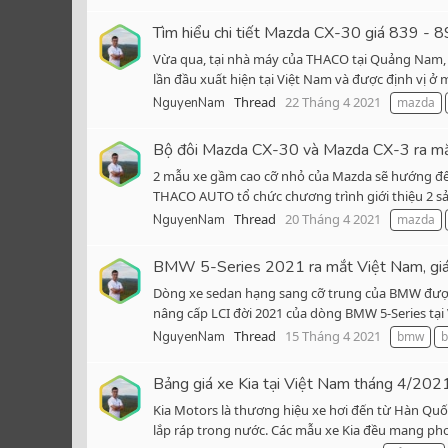
Tìm hiểu chi tiết Mazda CX-30 giá 839 - 8
Vừa qua, tại nhà máy của THACO tại Quảng Nam, n
lần đầu xuất hiện tại Việt Nam và được định vị ở 
Thread
22 Tháng 4 2021
NguyenNam
mazda
Bộ đôi Mazda CX-30 và Mazda CX-3 ra m
2 mẫu xe gầm cao cỡ nhỏ của Mazda sẽ hướng đến 
THACO AUTO tổ chức chương trình giới thiệu 2 sả
Thread
20 Tháng 4 2021
NguyenNam
mazda
BMW 5-Series 2021 ra mắt Việt Nam, giá 
Dòng xe sedan hạng sang cỡ trung của BMW được n
nâng cấp LCI đời 2021 của dòng BMW 5-Series tại
Thread
15 Tháng 4 2021
NguyenNam
bmw
b
Bảng giá xe Kia tại Việt Nam tháng 4/202
Kia Motors là thương hiệu xe hơi đến từ Hàn Quố
lắp ráp trong nước. Các mẫu xe Kia đều mang pho