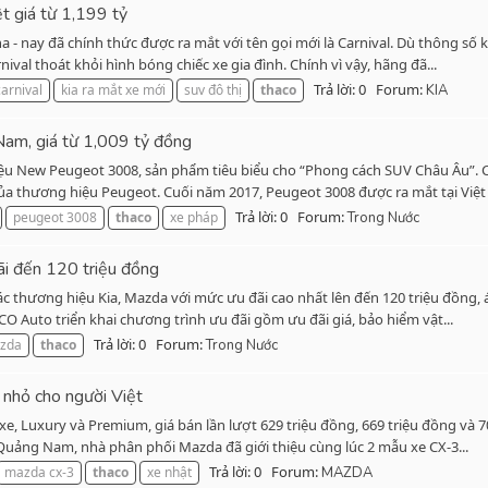
ệt giá từ 1,199 tỷ
- nay đã chính thức được ra mắt với tên gọi mới là Carnival. Dù thông số
val thoát khỏi hình bóng chiếc xe gia đình. Chính vì vậy, hãng đã...
Trả lời: 0
Forum:
carnival
kia ra mắt xe mới
suv đô thị
thaco
KIA
am, giá từ 1,009 tỷ đồng
ệu New Peugeot 3008, sản phẩm tiêu biểu cho “Phong cách SUV Châu Âu”. 
a thương hiệu Peugeot. Cuối năm 2017, Peugeot 3008 được ra mắt tại Việt 
Trả lời: 0
Forum:
peugeot 3008
thaco
xe pháp
Trong Nước
ãi đến 120 triệu đồng
ác thương hiệu Kia, Mazda với mức ưu đãi cao nhất lên đến 120 triệu đồng,
CO Auto triển khai chương trình ưu đãi gồm ưu đãi giá, bảo hiểm vật...
Trả lời: 0
Forum:
zda
thaco
Trong Nước
nhỏ cho người Việt
e, Luxury và Premium, giá bán lần lượt 629 triệu đồng, 669 triệu đồng và 
Quảng Nam, nhà phân phối Mazda đã giới thiệu cùng lúc 2 mẫu xe CX-3...
Trả lời: 0
Forum:
mazda cx-3
thaco
xe nhật
MAZDA