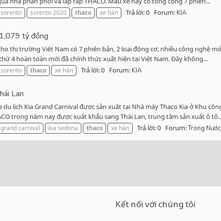
qua nhà phân phối và lắp ráp THACO. Mẫu xe này có tổng cộng 7 phiên...
Trả lời: 0
Forum:
 sorento
sorento 2020
thaco
xe hàn
KIA
 1,079 tỷ đồng
 thị trường Việt Nam có 7 phiên bản, 2 loại động cơ, nhiều công nghệ mới 
hứ 4 hoàn toàn mới đã chính thức xuất hiện tại Việt Nam. Đây không...
Trả lời: 0
Forum:
 sorento
thaco
xe hàn
KIA
hái Lan
e du lịch Kia Grand Carnival được sản xuất tại Nhà máy Thaco Kia ở Khu c
HACO trong năm nay được xuất khẩu sang Thái Lan, trung tâm sản xuất ô tô..
Trả lời: 0
Forum:
 grand carnival
kia sedona
thaco
xe hàn
Trong Nước
Kết nối với chúng tôi