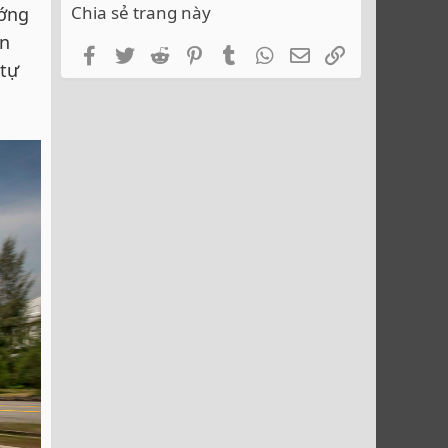
Chia sẻ trang này
ướng
en
Facebook
Twitter
Reddit
Pinterest
Tumblr
WhatsApp
Email
Link
 tự