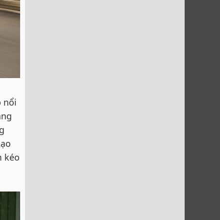
 nổi
ăng
ng
tạo
m kéo