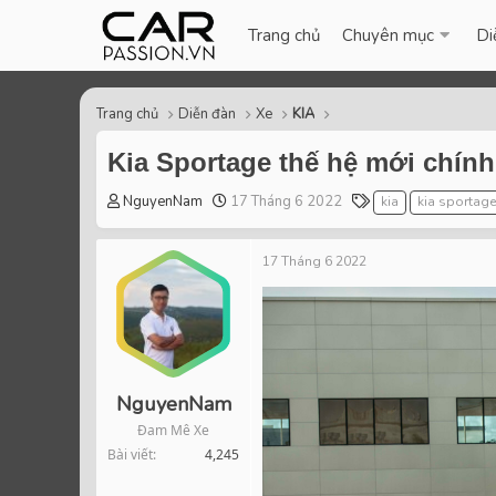
Trang chủ
Chuyên mục
Di
Trang chủ
Diễn đàn
Xe
KIA
Kia Sportage thế hệ mới chính 
T
S
T
NguyenNam
17 Tháng 6 2022
kia
kia sportage
h
t
a
r
a
g
17 Tháng 6 2022
e
r
s
a
t
d
d
s
a
t
t
a
e
r
NguyenNam
t
Đam Mê Xe
e
Bài viết
4,245
r