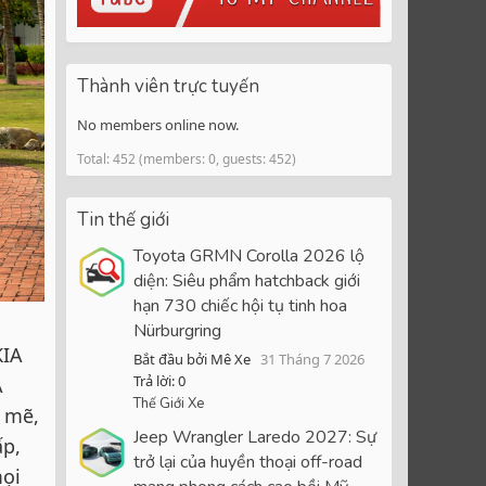
Thành viên trực tuyến
No members online now.
Total: 452 (members: 0, guests: 452)
Tin thế giới
Toyota GRMN Corolla 2026 lộ
diện: Siêu phẩm hatchback giới
hạn 730 chiếc hội tụ tinh hoa
Nürburgring
KIA
Bắt đầu bởi Mê Xe
31 Tháng 7 2026
Trả lời: 0
A
Thế Giới Xe
h mẽ,
Jeep Wrangler Laredo 2027: Sự
ấp,
trở lại của huyền thoại off-road
mọi