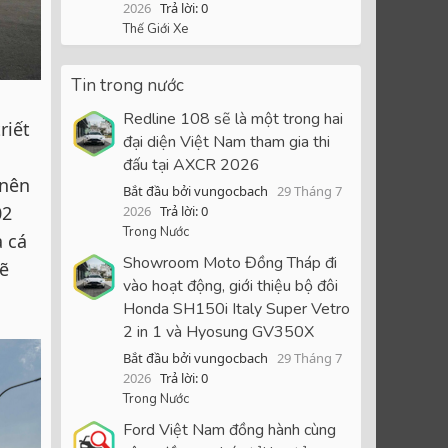
2026
Trả lời: 0
Thế Giới Xe
Tin trong nước
Redline 108 sẽ là một trong hai
riết
đại diện Việt Nam tham gia thi
đấu tại AXCR 2026
 nên
Bắt đầu bởi vungocbach
29 Tháng 7
02
2026
Trả lời: 0
Trong Nước
à cá
Showroom Moto Đồng Tháp đi
mẽ
vào hoạt động, giới thiệu bộ đôi
Honda SH150i Italy Super Vetro
2 in 1 và Hyosung GV350X
Bắt đầu bởi vungocbach
29 Tháng 7
2026
Trả lời: 0
Trong Nước
Ford Việt Nam đồng hành cùng