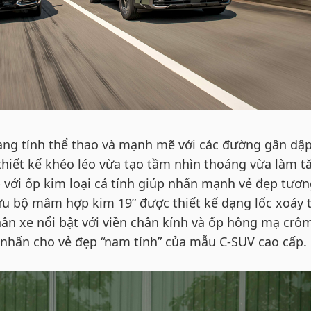
ng tính thể thao và mạnh mẽ với các đường gân dập
thiết kế khéo léo vừa tạo tầm nhìn thoáng vừa làm t
 với ốp kim loại cá tính giúp nhấn mạnh vẻ đẹp tươ
ữu bộ mâm hợp kim 19” được thiết kế dạng lốc xoáy 
ân xe nổi bật với viền chân kính và ốp hông mạ crô
 nhấn cho vẻ đẹp “nam tính” của mẫu C-SUV cao cấp.