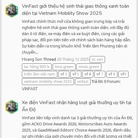
VinFast giới thiệu hệ sinh thái giao thông xanh toàn
diện tại Vietnam Mobility Show 2025
VinFast chính thức mở cửa không gian trưng bày và trải
nghiệm hệ sinh thái giao thông xanh toàn diện, với đầy đủ
dàn ô tô điện, xe máy điện và xe buýt điện, cùng các giải
pháp sạc, đổi pin tiên tiến với chính sách bán hàng hấp dẫn.
Sự kiện diễn ra trong khuôn khổ Triển lãm Phương tiện di
chuyển...
Thread
29 Tháng 12 2025
Hoang Son
ec van
lạc hồng 900 lx
limo green
minio green
triển lãm việt nam
vf
3
vf
5
vf
6
vf
7
vf
8
vf
9
Trả lời: 0
Forum:
vietnam mobility show 2025
vinfast
VINFAST
Xe điện VinFast nhận hàng loạt giải thưởng uy tín tại
Ấn Độ
VinFast liên tiếp vinh danh tại 3 giải thưởng uy tín của Ấn Độ,
gồm ACKO Drive Awards 2026, Motorscribes Auto Awards
2025, và GaadiWaadi Editors’ Choice Awards 2026, đánh dấu
sự ghi nhận của giới chuyên môn đối với chất lượng và thiết