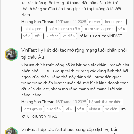
xe trên toàn quốc trong 10 tháng đầu năm. Sau khi trở
thành hãng xe đầu tiên trong lịch sử thị trường ô tô Việt
Nam...
Thread
12 Tháng 11 2025
Hoang Son
ec van
herio green
minio green
phân khúc suv cỡ b
trạm sạc v-green
vf
6
Trả lời: 0
Forum:
vf
7
vf
9
vinfast
xe điện
VINFAST
VinFast ký kết đối tác mở rộng mạng lưới phân phối
tại châu Âu
VinFast chính thức công bố ký kết hợp tác chiến lược với nhà
phân phối LORET Group tại thị trường các vùng lãnh thổ hải
ngoại của Pháp. Động thái này đánh dấu bước tiến quan
trọng trong chiến lược chuyển đổi mô hình kinh doanh toàn
cầu của VinFast, nhằm mở rộng mạnh mẽ mạng lưới bán
hàng, nâng...
Thread
16 Tháng 10 2025
Hoang Son
hệ sinh thái xe điện
Trả
loret group
suv điện
vf
6
vf
8
vinfast
xe điện
lời: 0
Forum:
VINFAST
VinFast hợp tác Autohaus cung cấp dịch vụ bán