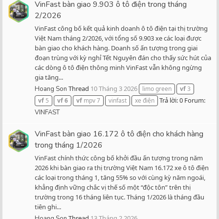
VinFast bàn giao 9.903 ô tô điện trong tháng
2/2026
VinFast công bố kết quả kinh doanh ô tô điện tại thị trường
Việt Nam tháng 2/2026, với tổng số 9.903 xe các loại được
bàn giao cho khách hàng. Doanh số ấn tượng trong giai
đoạn trùng với kỳ nghỉ Tết Nguyên đán cho thấy sức hút của
các dòng ô tô điện thông minh VinFast vẫn không ngừng
gia tăng...
Thread
10 Tháng 3 2026
Hoang Son
limo green
vf
3
Trả lời: 0
Forum:
vf
5
vf
6
vf
mpv 7
vinfast
xe điện
VINFAST
VinFast bàn giao 16.172 ô tô điện cho khách hàng
trong tháng 1/2026
VinFast chính thức công bố khởi đầu ấn tượng trong năm
2026 khi bàn giao ra thị trường Việt Nam 16.172 xe ô tô điện
các loại trong tháng 1, tăng 55% so với cùng kỳ năm ngoái,
khẳng định vững chắc vị thế số một “độc tôn” trên thị
trường trong 16 tháng liên tục. Tháng 1/2026 là tháng đầu
tiên ghi...
Thread
13 Tháng 2 2026
Hoang Son