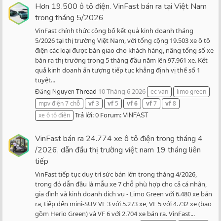
Hơn 19.500 ô tô điện. VinFast bán ra tại Việt Nam
trong tháng 5/2026
VinFast chính thức công bố kết quả kinh doanh tháng
5/2026 tại thị trường Việt Nam, với tổng cộng 19.503 xe ô tô
điện các loại được bàn giao cho khách hàng, nâng tổng số xe
bán ra thị trường trong 5 tháng đầu năm lên 97.961 xe. Kết
quả kinh doanh ấn tượng tiếp tục khẳng định vị thế số 1
tuyệt...
Thread
10 Tháng 6 2026
Đăng Nguyen
ec van
limo green
mpv điện 7 chỗ
vf
3
vf
5
vf
6
vf
7
vf
8
Trả lời: 0
Forum:
xe ô tô điện
VINFAST
VinFast bán ra 24.774 xe ô tô điện trong tháng 4
/2026, dẫn đầu thị trường việt nam 19 tháng liên
tiếp
VinFast tiếp tục duy trì sức bán lớn trong tháng 4/2026,
trong đó dẫn đầu là mẫu xe 7 chỗ phù hợp cho cả cá nhân,
gia đình và kinh doanh dịch vụ - Limo Green với 6.480 xe bán
ra, tiếp đến mini-SUV VF 3 với 5.273 xe, VF 5 với 4.732 xe (bao
gồm Herio Green) và VF 6 với 2.704 xe bán ra. VinFast...