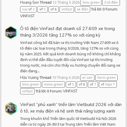
Thread
12 Tháng 5 2026
Hoang Son
limo green
ô tô điện
Trả lời: 0
Forum:
suv
vf
3
vf
5
vf
6
vinfast
xe điện
VINFAST
Ô tô điện VinFast đạt doanh số 27.609 xe trong
tháng 3/2026 tăng 127% so với cùng kỳ
VinFast công bố đã bán ra thị trường Việt Nam 27.609 xe ô
tô điện các loại trong tháng 3/2026, tăng 127% so với cùng
kỳ năm 2025. Kết quả kinh doanh bùng nổ không chỉ khẳng
định vị thế dẫn đầu tuyệt đối của VinFast tại thị trường
trong nước, mà còn cho thấy xu hướng chuyển đổi sang xe
điện đang...
Thread
10 Tháng 4 2026
Hữu Vương
ec van
herio green
limo green
minio green
vf
5
vf
6
vf
7
vf
mpv 7
Trả lời: 0
Forum:
vinfast
VINFAST
VinFast “phủ xanh” triển lãm Vietbuild 2026 với dàn
ô tô, xe máy điện và hệ sinh thái năng lượng xanh
Trong khuôn khổ Triển lãm quốc tế Vietbuild Hà Nội 2026
diễn ra từ ngày 26-30/3 tại Trung tâm Triển lãm Việt Nam