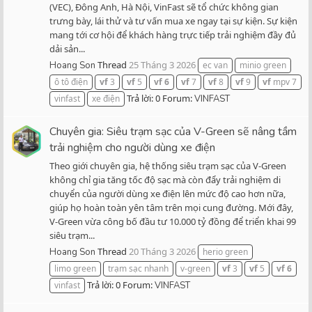
(VEC), Đông Anh, Hà Nội, VinFast sẽ tổ chức không gian
trưng bày, lái thử và tư vấn mua xe ngay tại sự kiện. Sự kiện
mang tới cơ hội để khách hàng trực tiếp trải nghiệm đầy đủ
dải sản...
Thread
25 Tháng 3 2026
Hoang Son
ec van
minio green
ô tô điện
vf
3
vf
5
vf
6
vf
7
vf
8
vf
9
vf
mpv 7
Trả lời: 0
Forum:
vinfast
xe điện
VINFAST
Chuyên gia: Siêu trạm sạc của V-Green sẽ nâng tầm
trải nghiệm cho người dùng xe điện
Theo giới chuyên gia, hệ thống siêu trạm sạc của V-Green
không chỉ gia tăng tốc độ sạc mà còn đẩy trải nghiệm di
chuyển của người dùng xe điện lên mức độ cao hơn nữa,
giúp họ hoàn toàn yên tâm trên mọi cung đường. Mới đây,
V-Green vừa công bố đầu tư 10.000 tỷ đồng để triển khai 99
siêu trạm...
Thread
20 Tháng 3 2026
Hoang Son
herio green
limo green
trạm sạc nhanh
v-green
vf
3
vf
5
vf
6
Trả lời: 0
Forum:
vinfast
VINFAST