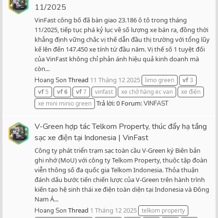
11/2025
VinFast công bố đã bàn giao 23.186 ô tô trong tháng
11/2025, tiếp tục phá kỷ lục về số lượng xe bán ra, đồng thời
khẳng định vững chắc vị thế dẫn đầu thị trường với tổng lũy
kế lên đến 147.450 xe tính từ đầu năm. Vị thế số 1 tuyệt đối
của VinFast không chỉ phản ánh hiệu quả kinh doanh mà
còn...
Thread
11 Tháng 12 2025
Hoang Son
limo green
vf
3
vf
5
vf
6
vf
7
vinfast
xe chở hàng ec van
xe điện
Trả lời: 0
Forum:
xe mini minio green
VINFAST
V-Green hợp tác Telkom Property, thúc đẩy hạ tầng
sạc xe điện tại Indonesia | VinFast
Công ty phát triển trạm sạc toàn cầu V-Green ký Biên bản
ghi nhớ (MoU) với công ty Telkom Property, thuộc tập đoàn
viễn thông số đa quốc gia Telkom Indonesia. Thỏa thuận
đánh dấu bước tiến chiến lược của V-Green trên hành trình
kiến tạo hệ sinh thái xe điện toàn diện tại Indonesia và Đông
Nam Á...
Thread
1 Tháng 12 2025
Hoang Son
telkom property