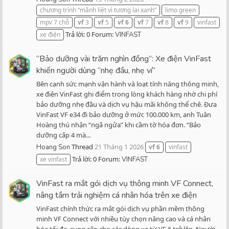
chương trình “mãnh liệt vì tương lai xanh”
limo green
mpv 7 chỗ
vf
3
vf
5
vf
6
vf
7
vf
8
vf
9
vinfast
Trả lời: 0
Forum:
xe điện
VINFAST
“Bảo dưỡng vài trăm nghìn đồng”: Xe điện VinFast
khiến người dùng “nhẹ đầu, nhẹ ví”
Bên cạnh sức mạnh vận hành và loạt tính năng thông minh,
xe điện VinFast ghi điểm trong lòng khách hàng nhờ chi phí
bảo dưỡng nhẹ đầu và dịch vụ hậu mãi không thể chê. Đưa
VinFast VF e34 đi bảo dưỡng ở mức 100.000 km, anh Tuân
Hoàng thú nhận “ngã ngửa” khi cầm tờ hóa đơn. “Bảo
dưỡng cấp 4 mà...
Thread
21 Tháng 1 2026
Hoang Son
vf
6
vinfast
Trả lời: 0
Forum:
xe vinfast
VINFAST
VinFast ra mắt gói dịch vụ thông minh VF Connect,
nâng tầm trải nghiệm cá nhân hóa trên xe điện
VinFast chính thức ra mắt gói dịch vụ phần mềm thông
minh VF Connect với nhiều tùy chọn nâng cao và cá nhân
hóa tối đa, cung cấp cho các dòng xe từ VF 6 trở lên. Người