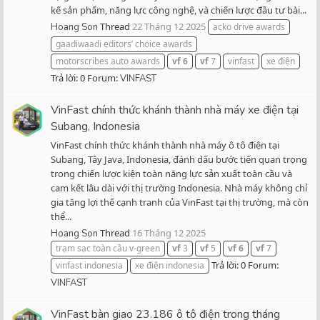
kế sản phẩm, năng lực công nghệ, và chiến lược đầu tư bài...
Thread
22 Tháng 12 2025
Hoang Son
acko drive awards
gaadiwaadi editors’ choice awards
motorscribes auto awards
vf
6
vf
7
vinfast
xe điện
Trả lời: 0
Forum:
VINFAST
VinFast chính thức khánh thành nhà máy xe điện tại
Subang, Indonesia
VinFast chính thức khánh thành nhà máy ô tô điện tại
Subang, Tây Java, Indonesia, đánh dấu bước tiến quan trọng
trong chiến lược kiện toàn năng lực sản xuất toàn cầu và
cam kết lâu dài với thị trường Indonesia. Nhà máy không chỉ
gia tăng lợi thế cạnh tranh của VinFast tại thị trường, mà còn
thể...
Thread
16 Tháng 12 2025
Hoang Son
trạm sạc toàn cầu v-green
vf
3
vf
5
vf
6
vf
7
Trả lời: 0
Forum:
vinfast indonesia
xe điện indonesia
VINFAST
VinFast bàn giao 23.186 ô tô điện trong tháng