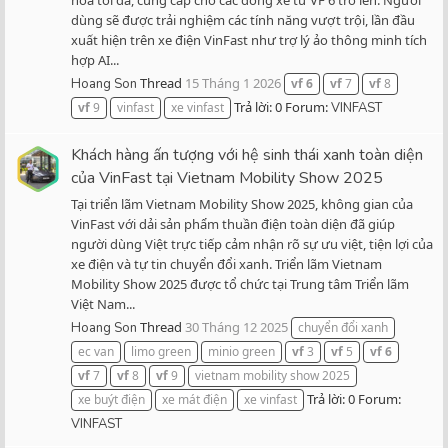
dùng sẽ được trải nghiệm các tính năng vượt trội, lần đầu
xuất hiện trên xe điện VinFast như trợ lý ảo thông minh tích
hợp AI...
Thread
15 Tháng 1 2026
Hoang Son
vf
6
vf
7
vf
8
Trả lời: 0
Forum:
vf
9
vinfast
xe vinfast
VINFAST
Khách hàng ấn tượng với hệ sinh thái xanh toàn diện
của VinFast tại Vietnam Mobility Show 2025
Tại triển lãm Vietnam Mobility Show 2025, không gian của
VinFast với dải sản phẩm thuần điện toàn diện đã giúp
người dùng Việt trực tiếp cảm nhận rõ sự ưu việt, tiện lợi của
xe điện và tự tin chuyển đổi xanh. Triển lãm Vietnam
Mobility Show 2025 được tổ chức tại Trung tâm Triển lãm
Việt Nam...
Thread
30 Tháng 12 2025
Hoang Son
chuyển đổi xanh
ec van
limo green
minio green
vf
3
vf
5
vf
6
vf
7
vf
8
vf
9
vietnam mobility show 2025
Trả lời: 0
Forum:
xe buýt điện
xe mát điện
xe vinfast
VINFAST