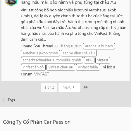
hàng, hậu mãi, bảo hành và phụ tùng tại châu Âu
VinFast công bố hợp tác chiến lược với Autohaus Jakob
GmbH, đại lý ủy quyền chính thức thứ ba của hãng tại Đức,
góp phần đưa nơi đây trở thành thị trường mở rộng nhanh
nhất của VinFast tại châu Âu. Autohaus cung cấp dịch vụ bán
hàng, hậu mãi, bảo hành và phụ tùng cho VinFast. Khẳng
định cam kết...
Thread
22 Tháng 8 2025
Hoang Son
autohaus hübsch
autohaus jakob gmbh
sạc xe điện châu âu
schachtschneider automobile gmbh
vf
6
vinfast
Trả lời: 0
vinfast ấn độ
vinfast châu âu
vinfast fulda
Forum:
VINFAST
Last
1 of 2
Next
Tags
Công Ty Cổ Phần Car Passion