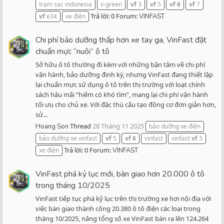
trạm sạc indonesia
v-green
vf
3
vf
5
vf
6
vf
7
Trả lời: 0
Forum:
vf
e34
xe điện
VINFAST
Chi phí bảo dưỡng thấp hơn xe tay ga, VinFast đặt
chuẩn mực “nuôi” ô tô
Sở hữu ô tô thường đi kèm với những bận tâm về chi phí
vận hành, bảo dưỡng định kỳ, nhưng VinFast đang thiết lập
lại chuẩn mực sử dụng ô tô trên thị trường với loạt chính
sách hậu mãi “hiếm có khó tìm”, mang lại chi phí vận hành
tối ưu cho chủ xe. Với đặc thù cấu tạo động cơ đơn giản hơn,
sử...
Thread
28 Tháng 11 2025
Hoang Son
bảo dưỡng xe điện
bảo dưỡng xe vinfast
vf
5
vf
6
vinfast
vinfast
vf
3
Trả lời: 0
Forum:
xe điện
VINFAST
VinFast phá kỷ lục mới, bàn giao hơn 20.000 ô tô
trong tháng 10/2025
VinFast tiếp tục phá kỷ lục trên thị trường xe hơi nội địa với
việc bàn giao thành công 20.380 ô tô điện các loại trong
tháng 10/2025, nâng tổng số xe VinFast bán ra lên 124.264