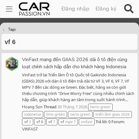
Đăng nhập
Đăng ký
Tags
vf 6
VinFast mang đến GIIAS 2026 dải ô tô điện cùng
loạt chính sách hấp dẫn cho khách hàng Indonesia
VinFast trở lại Triển lãm Ô tô Quốc tế Gaikindo Indonesia
(GIIAS) 2026 với dàn ô tô điện trải dài từ VF 3, VF 6, VF 7, VF
MPV 7 đến các dòng xe Green. Đặc biệt, hãng xe còn giới
thiệu chương trình "Drive Worry Free" cùng nhiều chính sách
hấp dẫn, giúp khách hàng an tâm trong suốt hành trình...
Thread
30 Tháng 7 2026
Hoang Son
herio green
indonesia
limo green
nerio green
triển lãm giias 2026
Trả lời: 0
Forum:
vf
3
vf
6
vf
7
vf
mpv 7
vinfast
VINFAST