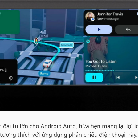
đại tu lớn cho Android Auto, hứa hẹn mang lại lợi í
 tương thích với ứng dụng phản chiếu điện thoại này