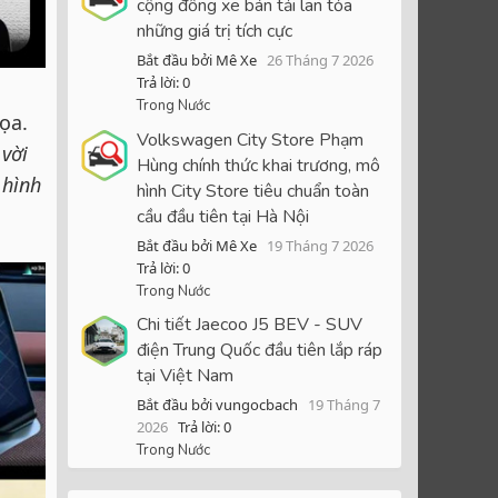
cộng đồng xe bán tải lan tỏa
những giá trị tích cực
Bắt đầu bởi Mê Xe
26 Tháng 7 2026
Trả lời: 0
Trong Nước
ọa.
Volkswagen City Store Phạm
 vời
Hùng chính thức khai trương, mô
 hình
hình City Store tiêu chuẩn toàn
cầu đầu tiên tại Hà Nội
Bắt đầu bởi Mê Xe
19 Tháng 7 2026
Trả lời: 0
Trong Nước
Chi tiết Jaecoo J5 BEV - SUV
điện Trung Quốc đầu tiên lắp ráp
tại Việt Nam
Bắt đầu bởi vungocbach
19 Tháng 7
2026
Trả lời: 0
Trong Nước