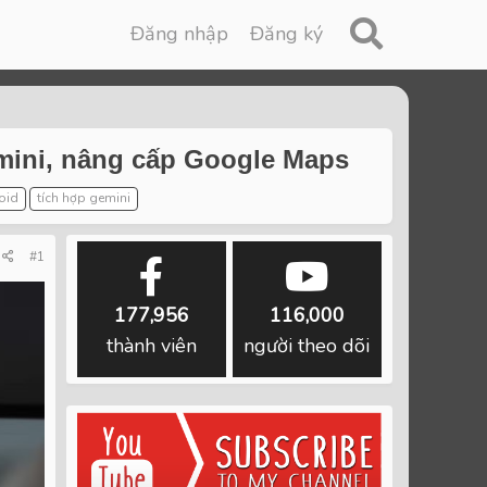
Đăng nhập
Đăng ký
emini, nâng cấp Google Maps
roid
tích hợp gemini
#1
177,956
116,000
thành viên
người theo dõi