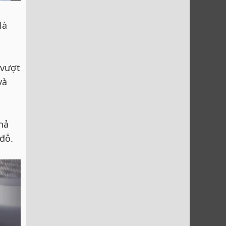
là
 vượt
và
hả
đỗ.