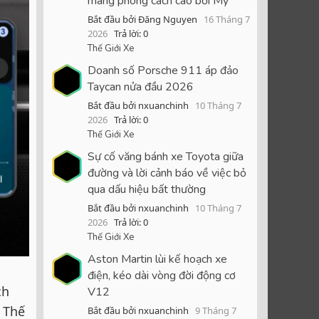
mang phong cách cao bồi Mỹ
Bắt đầu bởi Đăng Nguyen
16 Tháng 7
2026
Trả lời: 0
Thế Giới Xe
Doanh số Porsche 911 áp đảo
Taycan nửa đầu 2026
Bắt đầu bởi nxuanchinh
10 Tháng 7
2026
Trả lời: 0
Thế Giới Xe
Sự cố văng bánh xe Toyota giữa
đường và lời cảnh báo về việc bỏ
qua dấu hiệu bất thường
Bắt đầu bởi nxuanchinh
10 Tháng 7
2026
Trả lời: 0
Thế Giới Xe
Aston Martin lùi kế hoạch xe
điện, kéo dài vòng đời động cơ
ch
V12
. Thế
Bắt đầu bởi nxuanchinh
9 Tháng 7