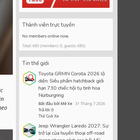
Thành viên trực tuyến
No members online now.
Total: 685 (members: 0, guests: 685)
Tin thế giới
Toyota GRMN Corolla 2026 lộ
diện: Siêu phẩm hatchback giới
hạn 730 chiếc hội tụ tinh hoa
ác
Nürburgring
ên
Bắt đầu bởi Mê Xe
31 Tháng 7 2026
heo
Trả lời: 0
Thế Giới Xe
Jeep Wrangler Laredo 2027: Sự
trở lại của huyền thoại off-road