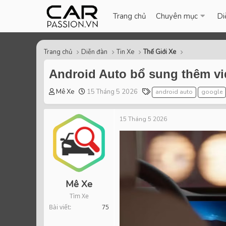
Trang chủ
Chuyên mục
Di
Trang chủ
Diễn đàn
Tin Xe
Thế Giới Xe
Android Auto bổ sung thêm vi
T
S
T
Mê Xe
15 Tháng 5 2026
android auto
google
h
t
a
r
a
g
15 Tháng 5 2026
e
r
s
a
t
d
d
s
a
t
t
a
e
r
Mê Xe
t
Tìm Xe
e
Bài viết
75
r