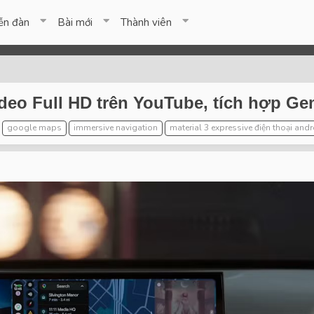
ễn đàn
Bài mới
Thành viên
deo Full HD trên YouTube, tích hợp G
google maps
immersive navigation
material 3 expressive điện thoại and