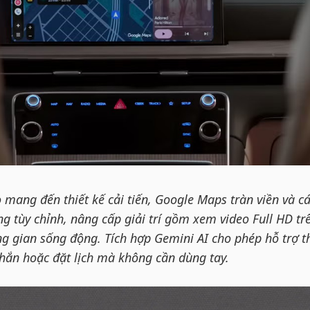
 mang đến thiết kế cải tiến, Google Maps tràn viền và c
g tùy chỉnh, nâng cấp giải trí gồm xem video Full HD tr
 gian sống động. Tích hợp Gemini AI cho phép hỗ trợ t
nhắn hoặc đặt lịch mà không cần dùng tay.