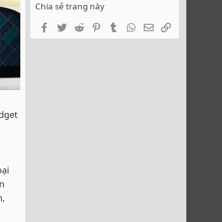
Chia sẻ trang này
Facebook
Twitter
Reddit
Pinterest
Tumblr
WhatsApp
Email
Link
idget
oại
n
h,