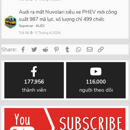
Audi ra mắt Nuvolari siêu xe PHEV mới công
suất 987 mã lực, số lượng chỉ 499 chiếc
Supercar
AUDI
Trả lời
0
5 Tháng 6 2026
Facebook
Twitter
Reddit
Pinterest
Tumblr
WhatsApp
Email
Link
Share:
177,956
116,000
thành viên
người theo dõi