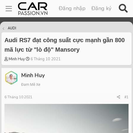
Đăng nhập
Đăng ký
AUDI
Audi RS7 đạt công suất cực mạnh gần 800
mã lực từ "lò độ" Mansory
T
S
Minh Huy
6 Tháng 10 2021
h
t
r
a
Minh Huy
e
r
a
t
Đam Mê Xe
d
d
s
a
6 Tháng 10 2021
#1
t
t
a
e
r
t
e
r