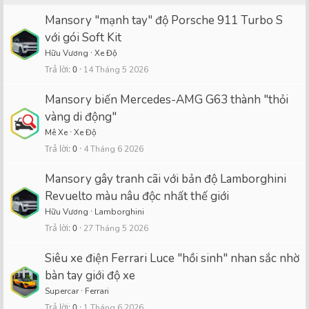
Mansory "mạnh tay" độ Porsche 911 Turbo S
với gói Soft Kit
Hữu Vương
Xe Độ
Trả lời
0
14 Tháng 5 2026
Mansory biến Mercedes-AMG G63 thành "thỏi
vàng di động"
Mê Xe
Xe Độ
Trả lời
0
4 Tháng 6 2026
Mansory gây tranh cãi với bản độ Lamborghini
Revuelto màu nâu độc nhất thế giới
Hữu Vương
Lamborghini
Trả lời
0
27 Tháng 5 2026
Siêu xe điện Ferrari Luce "hồi sinh" nhan sắc nhờ
bàn tay giới độ xe
Supercar
Ferrari
Trả lời
0
1 Tháng 6 2026