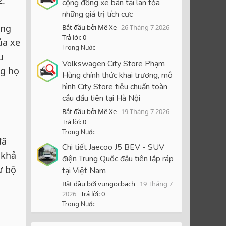
cộng đồng xe bán tải lan tỏa
những giá trị tích cực
ùng
Bắt đầu bởi Mê Xe
26 Tháng 7 2026
Trả lời: 0
ủa xe
Trong Nước
u
Volkswagen City Store Phạm
ng họ
Hùng chính thức khai trương, mô
hình City Store tiêu chuẩn toàn
cầu đầu tiên tại Hà Nội
Bắt đầu bởi Mê Xe
19 Tháng 7 2026
Trả lời: 0
Trong Nước
đã
Chi tiết Jaecoo J5 BEV - SUV
 khả
điện Trung Quốc đầu tiên lắp ráp
ừ bộ
tại Việt Nam
Bắt đầu bởi vungocbach
19 Tháng 7
2026
Trả lời: 0
Trong Nước