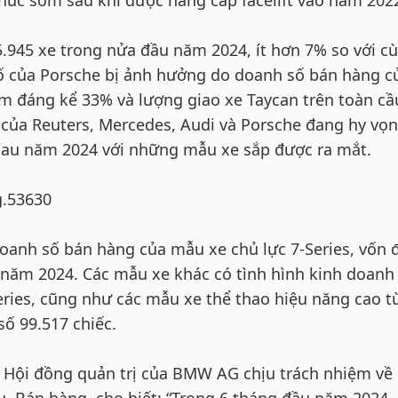
.945 xe trong nửa đầu năm 2024, ít hơn 7% so với c
ố của Porsche bị ảnh hưởng do doanh số bán hàng c
ảm đáng kể 33% và lượng giao xe Taycan trên toàn cầ
của Reuters, Mercedes, Audi và Porsche đang hy vọ
 sau năm 2024 với những mẫu xe sắp được ra mắt.
doanh số bán hàng của mẫu xe chủ lực 7-Series, vốn 
năm 2024. Các mẫu xe khác có tình hình kinh doanh
ries, cũng như các mẫu xe thể thao hiệu năng cao t
ố 99.517 chiếc.
ên Hội đồng quản trị của BMW AG chịu trách nhiệm về
, Bán hàng, cho biết: “Trong 6 tháng đầu năm 2024,