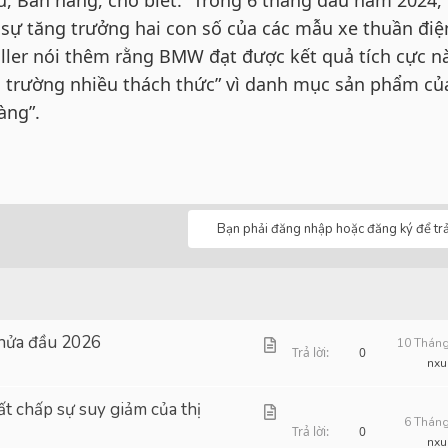
 sự tăng trưởng hai con số của các mẫu xe thuần điệ
oller nói thêm rằng BMW đạt được kết quả tích cực n
hị trường nhiều thách thức” vì danh mục sản phẩm củ
àng”.
Bạn phải đăng nhập hoặc đăng ký để trả 
 nửa đầu 2026
A
10 Tháng
Trả lời
0
nxu
r
t
ất chấp sự suy giảm của thị
A
6 Tháng
i
Trả lời
0
r
nxu