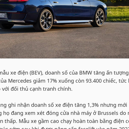
 mẫu xe điện (BEV), doanh số của BMW tăng ấn tượn
 của Mercedes giảm 17% xuống còn 93.400 chiếc, tức 
với đối thủ cạnh tranh chính.
ng ghi nhận doanh số xe điện tăng 1,3% nhưng mới
ng họ đang xem xét đóng cửa nhà máy ở Brussels do
ron thấp. Mẫu xe gầm cao chạy hoàn toàn bằng điện c
thúc sớm sau khi được nâng cấp facelift vào năm 202