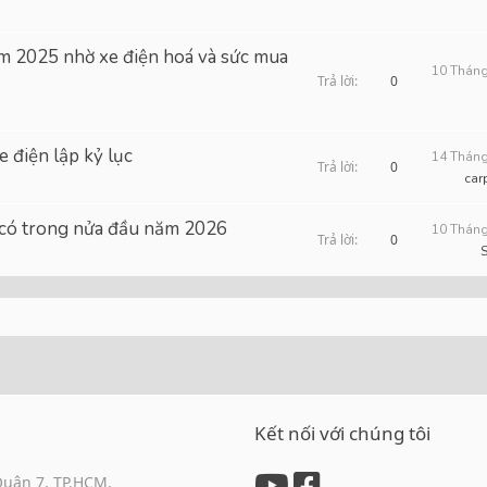
c
t
l
i
 2025 nhờ xe điện hoá và sức mua
e
10 Tháng
c
Trả lời
0
l
e
e điện lập kỷ lục
14 Tháng
Trả lời
0
car
g có trong nửa đầu năm 2026
10 Tháng
Trả lời
0
nk
Kết nối với chúng tôi
Quận 7, TP.HCM,