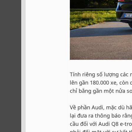
Tính riêng số lượng các
lên gần 180.000 xe, còn
chỉ bằng gần một nửa so 
Về phần Audi, mặc dù hã
lại đưa ra thông báo rằ
cầu đối với Audi Q8 e-t
phải đối mặt với sự kết 