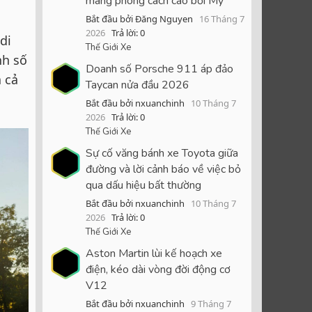
mang phong cách cao bồi Mỹ
Bắt đầu bởi Đăng Nguyen
16 Tháng 7
2026
Trả lời: 0
di
Thế Giới Xe
nh số
Doanh số Porsche 911 áp đảo
 cả
Taycan nửa đầu 2026
Bắt đầu bởi nxuanchinh
10 Tháng 7
2026
Trả lời: 0
Thế Giới Xe
Sự cố văng bánh xe Toyota giữa
đường và lời cảnh báo về việc bỏ
qua dấu hiệu bất thường
Bắt đầu bởi nxuanchinh
10 Tháng 7
2026
Trả lời: 0
Thế Giới Xe
Aston Martin lùi kế hoạch xe
điện, kéo dài vòng đời động cơ
V12
Bắt đầu bởi nxuanchinh
9 Tháng 7