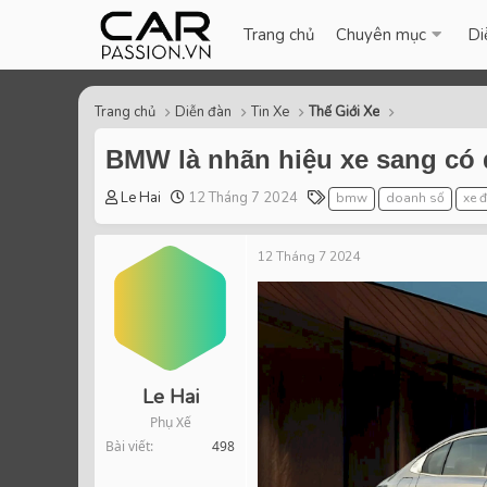
Trang chủ
Chuyên mục
Di
Trang chủ
Diễn đàn
Tin Xe
Thế Giới Xe
BMW là nhãn hiệu xe sang có 
T
S
T
Le Hai
12 Tháng 7 2024
bmw
doanh số
xe 
h
t
a
r
a
g
12 Tháng 7 2024
e
r
s
a
t
d
d
s
a
t
t
a
e
r
Le Hai
t
Phụ Xế
e
Bài viết
498
r