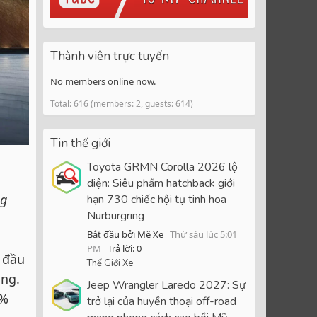
Thành viên trực tuyến
No members online now.
Total: 616 (members: 2, guests: 614)
Tin thế giới
Toyota GRMN Corolla 2026 lộ
diện: Siêu phẩm hatchback giới
ng
hạn 730 chiếc hội tụ tinh hoa
Nürburgring
Bắt đầu bởi Mê Xe
Thứ sáu lúc 5:01
PM
Trả lời: 0
 đầu
Thế Giới Xe
ang.
Jeep Wrangler Laredo 2027: Sự
3%
trở lại của huyền thoại off-road