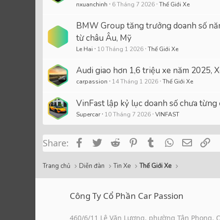
nxuanchinh
6 Tháng 7 2026
Thế Giới Xe
BMW Group tăng trưởng doanh số năm
từ châu Âu, Mỹ
Le Hai
10 Tháng 1 2026
Thế Giới Xe
Audi giao hơn 1,6 triệu xe năm 2025, X
carpassion
14 Tháng 1 2026
Thế Giới Xe
VinFast lập kỷ lục doanh số chưa từn
Supercar
10 Tháng 7 2026
VINFAST
Facebook
Twitter
Reddit
Pinterest
Tumblr
WhatsApp
Email
Li
Share:
Trang chủ
Diễn đàn
Tin Xe
Thế Giới Xe
Công Ty Cổ Phần Car Passion
460/6/11 Lê Văn Lương, phường Tân Phong, 