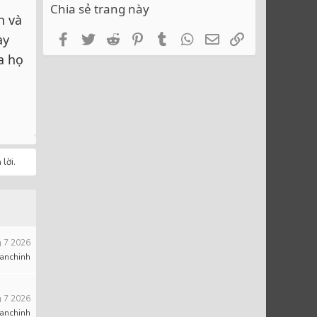
Chia sẻ trang này
n và
Facebook
Twitter
Reddit
Pinterest
Tumblr
WhatsApp
Email
Link
ày
a họ
lời.
 7 2026
anchinh
 7 2026
anchinh