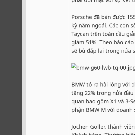
Porsche đã bán được 155
kỳ năm ngoái. Các con s
Taycan trên toàn cầu gi
giảm 51%. Theo báo cáo 
sẽ bù đắp lại trong nửa
BMW tỏ ra hài lòng với 
tăng 22% trong nửa đầu 
quan bao gồm X1 và 3-Se
phận BMW M với doanh s
Jochen Goller, thành vi
Khách hàng, Thương hiệu