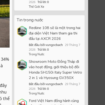
2026
Trả lời: 0
Thế Giới Xe
Tin trong nước
Redline 108 sẽ là một trong hai
đại diện Việt Nam tham gia thi
đấu tại AXCR 2026
Bắt đầu bởi vungocbach
29 Tháng 7
2026
Trả lời: 0
Trong Nước
g 34%
Showroom Moto Đồng Tháp đi
là
vào hoạt động, giới thiệu bộ đôi
Honda SH150i Italy Super Vetro
2 in 1 và Hyosung GV350X
Bắt đầu bởi vungocbach
29 Tháng 7
 đây
2026
Trả lời: 0
 nhu
Trong Nước
ó thể
Ford Việt Nam đồng hành cùng
2.