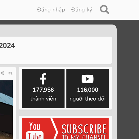
Đăng nhập
Đăng ký
2024
#1
177,956
116,000
thành viên
người theo dõi