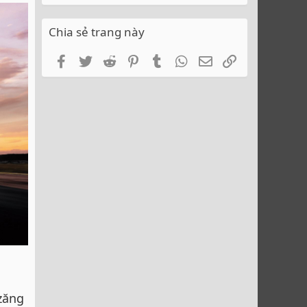
Chia sẻ trang này
Facebook
Twitter
Reddit
Pinterest
Tumblr
WhatsApp
Email
Link
zăng