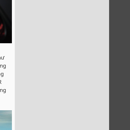
hư
ùng
ng
R
ang