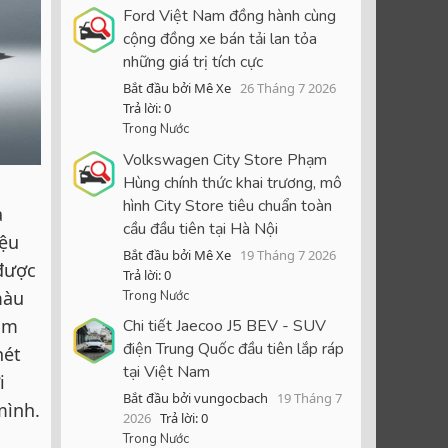
Ford Việt Nam đồng hành cùng
cộng đồng xe bán tải lan tỏa
những giá trị tích cực
Bắt đầu bởi Mê Xe
26 Tháng 7 2026
Trả lời: 0
Trong Nước
Volkswagen City Store Phạm
Hùng chính thức khai trương, mô
hình City Store tiêu chuẩn toàn
à
cầu đầu tiên tại Hà Nội
hệu
Bắt đầu bởi Mê Xe
19 Tháng 7 2026
được
Trả lời: 0
màu
Trong Nước
um
Chi tiết Jaecoo J5 BEV - SUV
điện Trung Quốc đầu tiên lắp ráp
nét
tại Việt Nam
i
Bắt đầu bởi vungocbach
19 Tháng 7
mình.
2026
Trả lời: 0
Trong Nước