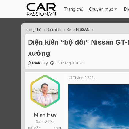
Trang chủ
Chuyên mục
Di
Trang chủ
Diễn đàn
Xe
NISSAN
Diện kiến “bộ đôi” Nissan GT-
xưởng
T
S
Minh Huy
15 Tháng 9 2021
h
t
r
a
15 Tháng 9 2021
e
r
a
t
d
d
s
a
t
t
a
e
Minh Huy
r
t
Đam Mê Xe
e
Bài viết
3,126