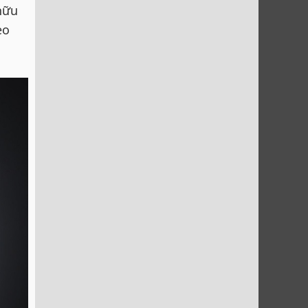
hữu
eo