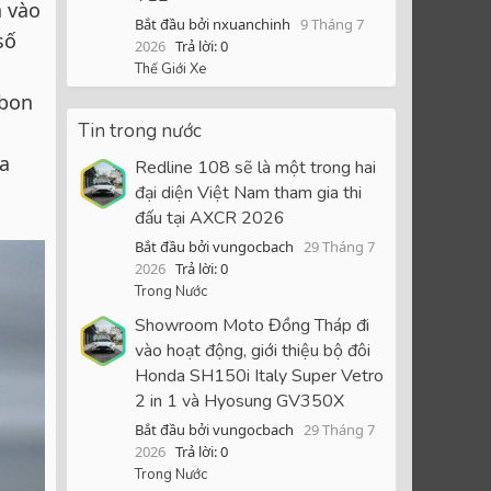
n vào
Bắt đầu bởi nxuanchinh
9 Tháng 7
số
2026
Trả lời: 0
Thế Giới Xe
rbon
Tin trong nước
ía
Redline 108 sẽ là một trong hai
đại diện Việt Nam tham gia thi
đấu tại AXCR 2026
Bắt đầu bởi vungocbach
29 Tháng 7
2026
Trả lời: 0
Trong Nước
Showroom Moto Đồng Tháp đi
vào hoạt động, giới thiệu bộ đôi
Honda SH150i Italy Super Vetro
2 in 1 và Hyosung GV350X
Bắt đầu bởi vungocbach
29 Tháng 7
2026
Trả lời: 0
Trong Nước