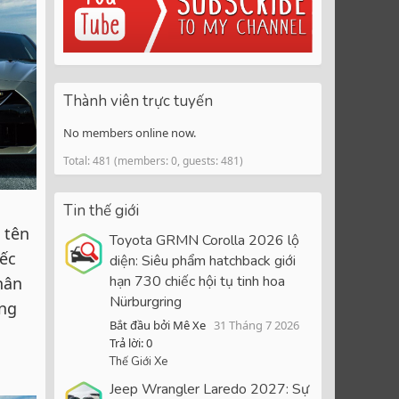
Thành viên trực tuyến
No members online now.
Total: 481 (members: 0, guests: 481)
Tin thế giới
 tên
Toyota GRMN Corolla 2026 lộ
iếc
diện: Siêu phẩm hatchback giới
hạn 730 chiếc hội tụ tinh hoa
hân
Nürburgring
ững
Bắt đầu bởi Mê Xe
31 Tháng 7 2026
a
Trả lời: 0
Thế Giới Xe
Jeep Wrangler Laredo 2027: Sự