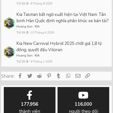
Trả lời
0
8 Tháng 8 2025
Kia Tasman bất ngờ xuất hiện tại Việt Nam: Tân
binh Hàn Quốc định nghĩa phân khúc xe bán tải?
Hoang Son
KIA
Trả lời
0
10 Tháng 6 2026
Kia New Carnival Hybrid 2025 chốt giá 1,8 tỷ
đồng, quyết đấu Viloran
Hoang Son
KIA
Trả lời
0
9 Tháng 1 2025
Facebook
Twitter
Reddit
Pinterest
Tumblr
WhatsApp
Email
Link
Share:
177,956
116,000
thành viên
người theo dõi