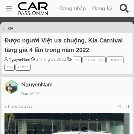
Đăng nhập
Đăng ký
KIA
Được người Việt ưa chuộng, Kia Carnival
tăng giá 4 lần trong năm 2022
T
S
T
NguyenNam
2 Tháng 12 2022
kia
kia carnival
minivan
h
t
a
suv
xe hàn
r
a
g
e
r
s
a
t
NguyenNam
d
d
Đam Mê Xe
s
a
t
t
2 Tháng 12 2022
a
e
#1
r
t
e
r