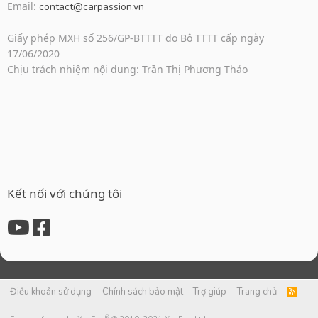
Email:
contact@carpassion.vn
Giấy phép MXH số 256/GP-BTTTT do Bộ TTTT cấp ngày
17/06/2020
Chịu trách nhiệm nội dung: Trần Thị Phương Thảo
Kết nối với chúng tôi
Điều khoản sử dụng
Chính sách bảo mật
Trợ giúp
Trang chủ
R
S
S
®