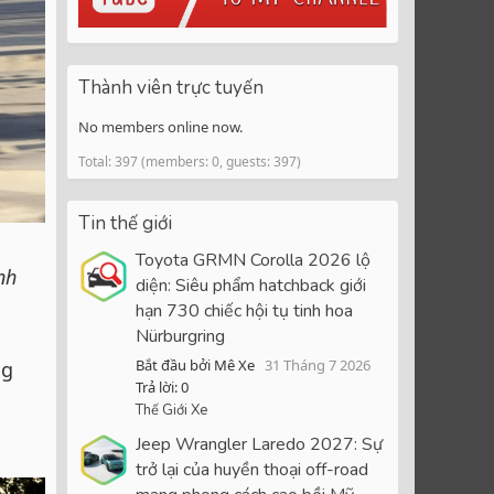
Thành viên trực tuyến
No members online now.
Total: 397 (members: 0, guests: 397)
Tin thế giới
Toyota GRMN Corolla 2026 lộ
nh
diện: Siêu phẩm hatchback giới
hạn 730 chiếc hội tụ tinh hoa
Nürburgring
Bắt đầu bởi Mê Xe
31 Tháng 7 2026
ng
Trả lời: 0
Thế Giới Xe
Jeep Wrangler Laredo 2027: Sự
trở lại của huyền thoại off-road