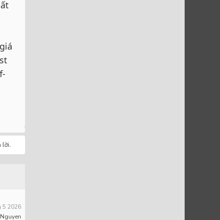
ất
giá
st
f-
lời.
 5 2026
 Nguyen