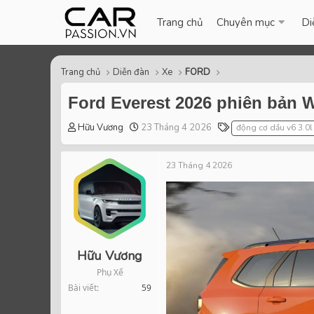
Trang chủ
Chuyên mục
Di
Trang chủ
Diễn đàn
Xe
FORD
Ford Everest 2026 phiên bản Wi
T
S
T
Hữu Vương
23 Tháng 4 2026
động cơ dầu v6 3.0l
h
t
a
r
a
g
23 Tháng 4 2026
e
r
s
a
t
d
d
s
a
t
t
a
e
r
Hữu Vương
t
Phụ Xế
e
Bài viết
59
r