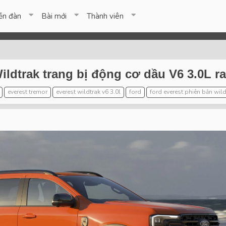
ễn đàn
Bài mới
Thành viên
ldtrak trang bị động cơ dầu V6 3.0L ra 
everest tremor
everest wildtrak v6 3.0l
ford
ford everest phiên bản wil