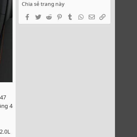
Chia sẻ trang này
Facebook
Twitter
Reddit
Pinterest
Tumblr
WhatsApp
Email
Link
247
ộng 4
2.0L