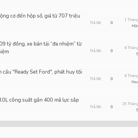
ng cơ đến hộp số, giá từ 707 triệu
1 Tháng
Trả lời
0
Hữ
09 tỷ đồng, xe bán tải “đa nhiệm” từ
6 Tháng
hiệm
Trả lời
0
àn cầu "Ready Set Ford", phát huy tối
6 Tháng
Trả lời
0
Ho
.0L công suất gần 400 mã lực sắp
25 Tháng
Trả lời
0
nk