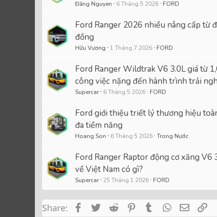
Đăng Nguyen
6 Tháng 5 2026
FORD
Ford Ranger 2026 nhiều nâng cấp từ độ
đồng
Hữu Vương
1 Tháng 7 2026
FORD
Ford Ranger Wildtrak V6 3.0L giá từ 1,
công việc nặng đến hành trình trải ng
Supercar
6 Tháng 5 2026
FORD
Ford giới thiệu triết lý thương hiệu to
đa tiềm năng
Hoang Son
6 Tháng 5 2026
Trong Nước
Ford Ranger Raptor động cơ xăng V6 3
về Việt Nam có gì?
Supercar
25 Tháng 1 2026
FORD
Facebook
Twitter
Reddit
Pinterest
Tumblr
WhatsApp
Email
Li
Share: