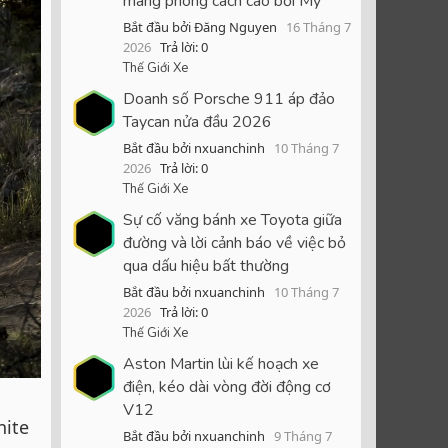
mang phong cách cao bồi Mỹ
Bắt đầu bởi Đăng Nguyen
16 Tháng 7
2026
Trả lời: 0
Thế Giới Xe
Doanh số Porsche 911 áp đảo
Taycan nửa đầu 2026
Bắt đầu bởi nxuanchinh
10 Tháng 7
2026
Trả lời: 0
Thế Giới Xe
Sự cố văng bánh xe Toyota giữa
đường và lời cảnh báo về việc bỏ
qua dấu hiệu bất thường
Bắt đầu bởi nxuanchinh
10 Tháng 7
2026
Trả lời: 0
Thế Giới Xe
Aston Martin lùi kế hoạch xe
điện, kéo dài vòng đời động cơ
V12
nite
Bắt đầu bởi nxuanchinh
9 Tháng 7