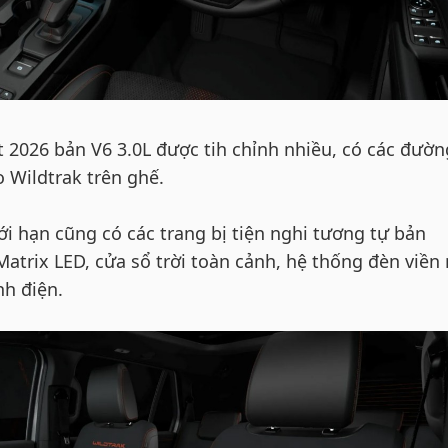
t 2026 bản V6 3.0L được tih chỉnh nhiều, có các đườn
Wildtrak trên ghế.
ới hạn cũng có các trang bị tiện nghi tương tự bản
trix LED, cửa sổ trời toàn cảnh, hệ thống đèn viền 
nh điện.