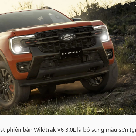
st phiên bản Wildtrak V6 3.0L là bổ sung màu sơn Ig