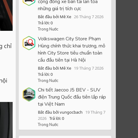
cộng đồng xe bán tải lan tỏa
những giá trị tích cực
Bắt đầu bởi Mê Xe
26 Tháng 7 2026
Trả lời: 0
Trong Nước
Volkswagen City Store Phạm
g chỉ
Hùng chính thức khai trương, mô
hình City Store tiêu chuẩn toàn
cầu đầu tiên tại Hà Nội
Bắt đầu bởi Mê Xe
19 Tháng 7 2026
Trả lời: 0
nội
Trong Nước
Chi tiết Jaecoo J5 BEV - SUV
điện Trung Quốc đầu tiên lắp ráp
tại Việt Nam
Bắt đầu bởi vungocbach
19 Tháng 7
2026
Trả lời: 0
Trong Nước