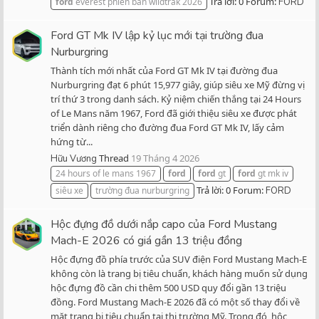
Trả lời: 0
Forum:
ford
everest phiên bản wildtrak 2026
FORD
Ford GT Mk IV lập kỷ lục mới tại trường đua
Nurburgring
Thành tích mới nhất của Ford GT Mk IV tại đường đua
Nurburgring đạt 6 phút 15,977 giây, giúp siêu xe Mỹ đừng vị
trí thứ 3 trong danh sách. Kỷ niệm chiến thắng tại 24 Hours
of Le Mans năm 1967, Ford đã giới thiệu siêu xe được phát
triển dành riêng cho đường đua Ford GT Mk IV, lấy cảm
hứng từ...
Thread
19 Tháng 4 2026
Hữu Vương
24 hours of le mans 1967
ford
ford
gt
ford
gt mk iv
Trả lời: 0
Forum:
siêu xe
trường đua nurburgring
FORD
Hộc đựng đồ dưới nắp capo của Ford Mustang
Mach-E 2026 có giá gần 13 triệu đồng
Hộc đựng đồ phía trước của SUV điện Ford Mustang Mach-E
không còn là trang bị tiêu chuẩn, khách hàng muốn sử dụng
hộc đựng đồ cần chi thêm 500 USD quy đổi gần 13 triệu
đồng. Ford Mustang Mach-E 2026 đã có một số thay đổi về
mặt trang bị tiêu chuẩn tại thị trường Mỹ. Trong đó, hộc