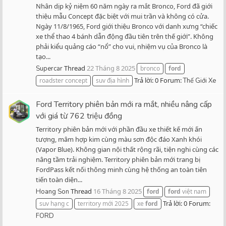
Nhân dịp kỷ niệm 60 năm ngày ra mắt Bronco, Ford đã giới
thiệu mẫu Concept đặc biệt với mui trần và không có cửa.
Ngày 11/8/1965, Ford giới thiệu Bronco với danh xưng “chiếc
xe thể thao 4 bánh dẫn động đầu tiên trên thế giới”. Không
phải kiểu quảng cáo “nổ” cho vui, nhiệm vụ của Bronco là
tạo...
Thread
22 Tháng 8 2025
Supercar
bronco
ford
Trả lời: 0
Forum:
roadster concept
suv địa hình
Thế Giới Xe
Ford Territory phiên bản mới ra mắt, nhiều nâng cấp
với giá từ 762 triệu đồng
Territory phiên bản mới với phần đầu xe thiết kế mới ấn
tượng, mâm hợp kim cùng màu sơn độc đáo Xanh khói
(Vapor Blue). Không gian nội thất rộng rãi, tiện nghi cùng các
nâng tầm trải nghiệm. Territory phiên bản mới trang bị
FordPass kết nối thông minh cùng hệ thống an toàn tiên
tiến toàn diện...
Thread
16 Tháng 8 2025
Hoang Son
ford
ford
việt nam
Trả lời: 0
Forum:
suv hạng c
territory mới 2025
xe
ford
FORD