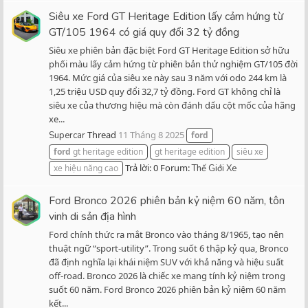
Siêu xe Ford GT Heritage Edition lấy cảm hứng từ
GT/105 1964 có giá quy đổi 32 tỷ đồng
Siêu xe phiên bản đặc biệt Ford GT Heritage Edition sở hữu
phối màu lấy cảm hứng từ phiên bản thử nghiệm GT/105 đời
1964. Mức giá của siêu xe này sau 3 năm với odo 244 km là
1,25 triệu USD quy đổi 32,7 tỷ đồng. Ford GT không chỉ là
siêu xe của thương hiệu mà còn đánh dấu cột mốc của hãng
xe...
Thread
11 Tháng 8 2025
Supercar
ford
ford
gt heritage edition
gt heritage edition
siêu xe
Trả lời: 0
Forum:
xe hiệu năng cao
Thế Giới Xe
Ford Bronco 2026 phiên bản kỷ niệm 60 năm, tôn
vinh di sản địa hình
Ford chính thức ra mắt Bronco vào tháng 8/1965, tạo nên
thuật ngữ “sport-utility”. Trong suốt 6 thập kỷ qua, Bronco
đã định nghĩa lại khái niệm SUV với khả năng và hiệu suất
off-road. Bronco 2026 là chiếc xe mang tính kỷ niệm trong
suốt 60 năm. Ford Bronco 2026 phiên bản kỷ niệm 60 năm
kết...