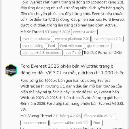
Ford Everest Platinum+ trang bị động cơ EcoBoost xăng 2.3L
đáp ứng đa dạng nhu cầu từ công việc, di chuyển hàng ngày
đến các chuyến phiêu lưu đầy hứng khởi. Everest tiêu chuẩn
có khởi điểm từ 1,12 tỷ đồng. Các phiên bản của Ford Everest
được giới thiệu trong lần nâng cấp này bao gồm: Active...
Thread
6 Tháng 5 2026
Mê Xe
everest active
everest ecoboost
everest platinum 2.0l
everest sport 2.0l
everest xăng
ford
ford
việt nam
giá xe everest
Trả lời: 0
Forum:
platinum+ 2.3l ecoboost
suv 7 chỗ
FORD
Ford Everest 2026 phiên bản Wildtrak trang bị
động cơ dầu V6 3.0L ra mắt, giới hạn chỉ 1.000 chiếc
Ford công bố 1000 xe bản giới hạn của dòng Everest
Wildtrak tại thị trường Úc, đánh dấu lần mở bán thứ ba của
biến thể này tại quốc gia này. Trước đó tại Úc, Everest bản
Wildtrak 2023 và 2025 chỉ bán theo lô với số lượng giới hạn.
Đến năm 2026, Ford tiếp tục mang phiên bản Everest V6 3.0L
với...
Thread
23 Tháng 4 2026
Hữu Vương
động cơ dầu v6 3.0l
everest tremor
everest wildtrak v6 3.0l
ford