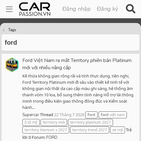
Đăng nhập
Đăng ký
Tags
ford
Ford Việt Nam ra mắt Territory phiên bản Platinum
mới với nhiều nâng cấp
Kế thừa không gian rộng rãi và tính thực dụng, tiện nghi,
Ford Territory Platinum mới đi sâu vào thiết kế tinh tế với
không gian nội thất da cao cấp màu ghi sáng, hệ thống âm
thanh vòm 10 loa, bổ sung thêm tính năng Hỗ trợ lái thông
minh trong điều kiện giao thông đông đúc và Kiểm soát
hành...
Thread
22 Tháng 7 2026
Supercar
ford
ford
việt nam
ô tô mỹ
territory mới
territory platinum 2027
Trả
territory titanium x 2027
territory trend 2027
xe mỹ
lời: 0
Forum:
FORD