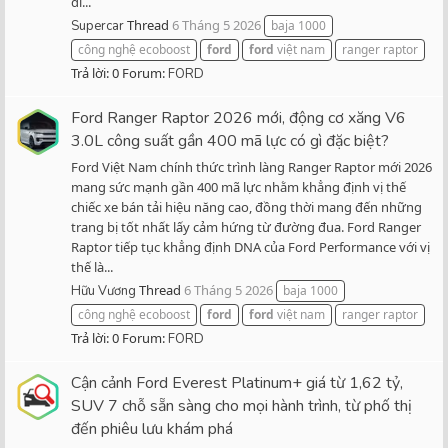
di...
Thread
6 Tháng 5 2026
Supercar
baja 1000
công nghệ ecoboost
ford
ford
việt nam
ranger raptor
Trả lời: 0
Forum:
FORD
Ford Ranger Raptor 2026 mới, động cơ xăng V6
3.0L công suất gần 400 mã lực có gì đặc biệt?
Ford Việt Nam chính thức trình làng Ranger Raptor mới 2026
mang sức mạnh gần 400 mã lực nhằm khẳng định vị thế
chiếc xe bán tải hiệu năng cao, đồng thời mang đến những
trang bị tốt nhất lấy cảm hứng từ đường đua. Ford Ranger
Raptor tiếp tục khẳng định DNA của Ford Performance với vị
thế là...
Thread
6 Tháng 5 2026
Hữu Vương
baja 1000
công nghệ ecoboost
ford
ford
việt nam
ranger raptor
Trả lời: 0
Forum:
FORD
Cận cảnh Ford Everest Platinum+ giá từ 1,62 tỷ,
SUV 7 chỗ sẵn sàng cho mọi hành trình, từ phố thị
đến phiêu lưu khám phá