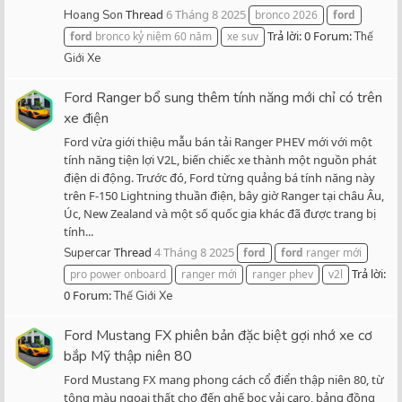
Thread
6 Tháng 8 2025
Hoang Son
bronco 2026
ford
Trả lời: 0
Forum:
ford
bronco kỷ niệm 60 năm
xe suv
Thế
Giới Xe
Ford Ranger bổ sung thêm tính năng mới chỉ có trên
xe điện
Ford vừa giới thiệu mẫu bán tải Ranger PHEV mới với một
tính năng tiện lợi V2L, biến chiếc xe thành một nguồn phát
điện di động. Trước đó, Ford từng quảng bá tính năng này
trên F-150 Lightning thuần điện, bây giờ Ranger tại châu Âu,
Úc, New Zealand và một số quốc gia khác đã được trang bị
tính...
Thread
4 Tháng 8 2025
Supercar
ford
ford
ranger mới
Trả lời:
pro power onboard
ranger mới
ranger phev
v2l
0
Forum:
Thế Giới Xe
Ford Mustang FX phiên bản đặc biệt gợi nhớ xe cơ
bắp Mỹ thập niên 80
Ford Mustang FX mang phong cách cổ điển thập niên 80, từ
tông màu ngoại thất cho đến ghế bọc vải caro, bảng đồng