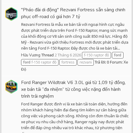
"Pháo đài di động" Rezvani Fortress sẵn sàng chinh
phục off-road có giá hơn 7 tỷ
Rezvani Fortress là mẫu xe bán tải với ngoại hình cực ngầu
được phát triển dựa trên Ford F-150 Raptor, mang sức mạnh
của khối động cơ V8 sản sinh công suất 850 mã lực. Hãng độ
Mỹ - Rezvani vừa giới thiệu Fortress mới được phát triển dựa
nền tảng Ford F-150 Raptor. Đây được cho là xe bán tải...
Thread
2 Tháng 6 2026
Hữu Vương
f-150 raptor độ
ford
Trả lời: 0
Forum:
ford
f-150 raptor độ
fortress
rezvani
Xe
Độ
Ford Ranger Wildtrak V6 3.0L giá từ 1,09 tỷ đồng,
xe bán tải “đa nhiệm” từ công việc nặng đến hành
trình trải nghiệm
Ford Ranger được định vị là xe bán tải toàn diện, hướng đến
nhóm khách hàng hiện đại đang tìm kiếm sự cân bằng giữa
công việc và phong cách sống. Không còn đơn thuần là chiếc
xe phục vụ nhu cầu chở hàng, Ranger ngày nay được phát
triển để đáp ứng nhiều vai trò khác nhau, từ phương tiện