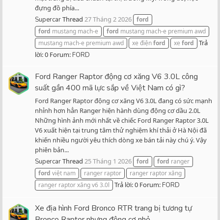
đựng đồ phía...
Thread
27 Tháng 2 2026
Supercar
ford
ford
mustang mach-e
ford
mustang mach-e premium awd
Trả
mustang mach-e premium awd
xe điện
ford
xe
ford
lời: 0
Forum:
FORD
Ford Ranger Raptor động cơ xăng V6 3.0L công
suất gần 400 mã lực sắp về Việt Nam có gì?
Ford Ranger Raptor động cơ xăng V6 3.0L đang có sức mạnh
nhỉnh hơn hẳn Ranger hiện hành dùng động cơ dầu 2.0L
Những hình ảnh mới nhất về chiếc Ford Ranger Raptor 3.0L
V6 xuất hiện tại trung tâm thử nghiệm khí thải ở Hà Nội đã
khiến nhiều người yêu thích dòng xe bán tải này chú ý. Vậy
phiên bản...
Thread
25 Tháng 1 2026
Supercar
ford
ford
ranger
ford
việt nam
ranger raptor
ranger raptor xăng
Trả lời: 0
Forum:
ranger raptor xăng v6 3.0l
FORD
Xe địa hình Ford Bronco RTR trang bị tương tự
Bronco Raptor nhưng động cơ nhỏ