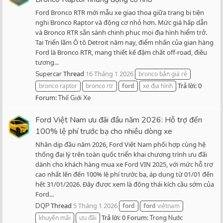
Ford Bronco RTR mới mẫu xe giao thoa giữa trang bị tiện
nghi Bronco Raptor và động cơ nhỏ hơn. Mức giá hấp dẫn
và Bronco RTR sẵn sành chinh phục mọi địa hình hiểm trở.
Tại Triển lãm Ô tô Detroit năm nay, điểm nhấn của gian hàng
Ford là Bronco RTR, mang thiết kế đậm chất off-road, điều
tương...
Thread
16 Tháng 1 2026
Supercar
bronco bản giá rẻ
Trả lời: 0
bronco raptor
bronco rtr
ford
xe địa hình
Forum:
Thế Giới Xe
Ford Việt Nam ưu đãi đầu năm 2026: Hỗ trợ đến
100% lệ phí trước bạ cho nhiều dòng xe
Nhân dịp đầu năm 2026, Ford Việt Nam phối hợp cùng hệ
thống đại lý trên toàn quốc triển khai chương trình ưu đãi
dành cho khách hàng mua xe Ford VIN 2025, với mức hỗ trợ
cao nhất lên đến 100% lệ phí trước bạ, áp dụng từ 01/01 đến
hết 31/01/2026. Đây được xem là động thái kích cầu sớm của
Ford...
Thread
5 Tháng 1 2026
DQP
ford
ford
việtnam
Trả lời: 0
Forum:
khuyến mãi
ưu đãi
Trong Nước