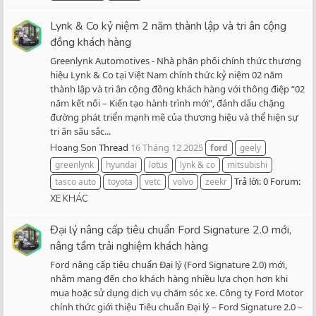
Lynk & Co kỷ niệm 2 năm thành lập và tri ân cộng
đồng khách hàng
Greenlynk Automotives - Nhà phân phối chính thức thương
hiệu Lynk & Co tại Việt Nam chính thức kỷ niệm 02 năm
thành lập và tri ân cộng đồng khách hàng với thông điệp “02
năm kết nối – Kiến tạo hành trình mới”, đánh dấu chặng
đường phát triển mạnh mẽ của thương hiệu và thể hiện sự
tri ân sâu sắc...
Thread
16 Tháng 12 2025
Hoang Son
ford
geely
greenlynk
hyundai
lotus
lynk & co
mitsubishi
Trả lời: 0
Forum:
tasco auto
toyota
vetc
volvo
zeekr
XE KHÁC
Đại lý nâng cấp tiêu chuẩn Ford Signature 2.0 mới,
nâng tầm trải nghiệm khách hàng
Ford nâng cấp tiêu chuẩn Đại lý (Ford Signature 2.0) mới,
nhằm mang đến cho khách hàng nhiều lựa chọn hơn khi
mua hoặc sử dụng dịch vụ chăm sóc xe. Công ty Ford Motor
chính thức giới thiệu Tiêu chuẩn Đại lý – Ford Signature 2.0 –