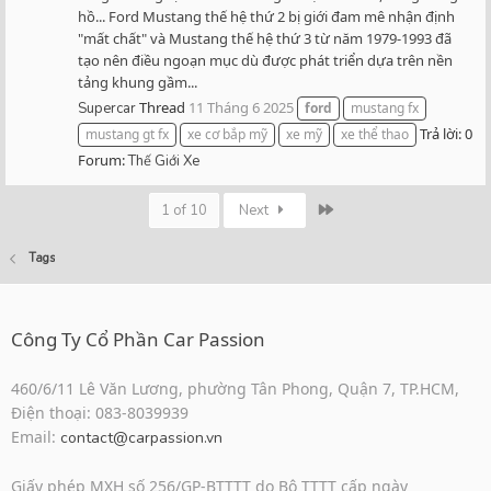
hồ... Ford Mustang thế hệ thứ 2 bị giới đam mê nhận định
"mất chất" và Mustang thế hệ thứ 3 từ năm 1979-1993 đã
tạo nên điều ngoạn mục dù được phát triển dựa trên nền
tảng khung gầm...
Thread
11 Tháng 6 2025
Supercar
ford
mustang fx
Trả lời: 0
mustang gt fx
xe cơ bắp mỹ
xe mỹ
xe thể thao
Forum:
Thế Giới Xe
Last
1 of 10
Next
Tags
Công Ty Cổ Phần Car Passion
460/6/11 Lê Văn Lương, phường Tân Phong, Quận 7, TP.HCM,
Điện thoại: 083-8039939
Email:
contact@carpassion.vn
Giấy phép MXH số 256/GP-BTTTT do Bộ TTTT cấp ngày