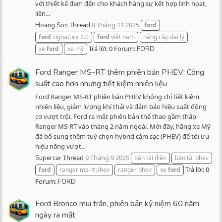
với thiết kế đem đến cho khách hàng sự kết hợp linh hoạt,
liền...
Thread
8 Tháng 11 2025
Hoang Son
ford
ford
signature 2.0
ford
việt nam
nâng cấp đại lý
Trả lời: 0
Forum:
xe
ford
xe mỹ
FORD
Ford Ranger MS-RT thêm phiên bản PHEV: Công
suất cao hơn nhưng tiết kiệm nhiên liệu
Ford Ranger MS-RT phiên bản PHEV không chỉ tiết kiệm
nhiên liệu, giảm lượng khí thải và đảm bảo hiệu suất động
cơ vượt trội. Ford ra mắt phiên bản thể thao gầm thấp
Ranger MS-RT vào tháng 2 năm ngoái. Mới đây, hãng xe Mỹ
đã bổ sung thêm tuỳ chọn hybrid cắm sạc (PHEV) để tối ưu
hiệu năng vượt...
Thread
9 Tháng 9 2025
Supercar
bán tải điện
bán tải phev
Trả lời: 0
ford
ranger ms-rt phev
ranger phev
xe
ford
Forum:
FORD
Ford Bronco mui trần, phiên bản kỷ niệm 60 năm
ngày ra mắt