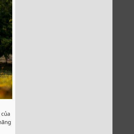
 của
 hãng