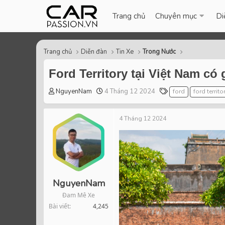
Trang chủ
Chuyên mục
Di
Trang chủ
Diễn đàn
Tin Xe
Trong Nước
Ford Territory tại Việt Nam có 
T
S
T
NguyenNam
4 Tháng 12 2024
ford
ford territo
h
t
a
r
a
g
4 Tháng 12 2024
e
r
s
a
t
d
d
s
a
t
t
a
e
r
NguyenNam
t
Đam Mê Xe
e
Bài viết
4,245
r