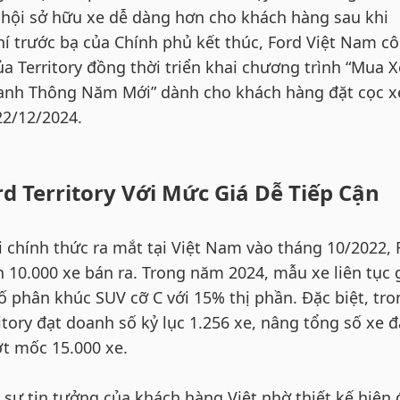
hội sở hữu xe dễ dàng hơn cho khách hàng sau khi
hí trước bạ của Chính phủ kết thúc, Ford Việt Nam c
a Territory đồng thời triển khai chương trình “Mua X
Hanh Thông Năm Mới” dành cho khách hàng đặt cọc x
22/12/2024.
d Territory Với Mức Giá Dễ Tiếp Cận
 chính thức ra mắt tại Việt Nam vào tháng 10/2022, 
n 10.000 xe bán ra. Trong năm 2024, mẫu xe liên tục 
số phân khúc SUV cỡ C với 15% thị phần. Đặc biệt, tro
itory đạt doanh số kỷ lục 1.256 xe, nâng tổng số xe đ
t mốc 15.000 xe.
 sự tin tưởng của khách hàng Việt nhờ thiết kế hiện 