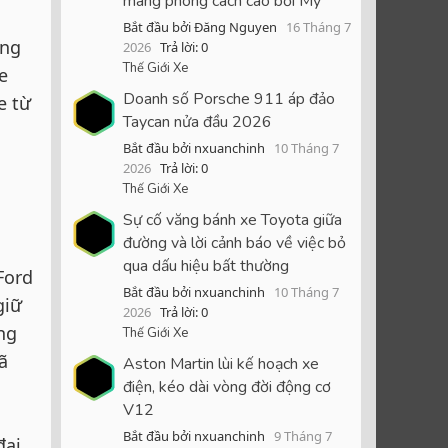
mang phong cách cao bồi Mỹ
Bắt đầu bởi Đăng Nguyen
16 Tháng 7
ông
2026
Trả lời: 0
Thế Giới Xe
e
Doanh số Porsche 911 áp đảo
e từ
Taycan nửa đầu 2026
Bắt đầu bởi nxuanchinh
10 Tháng 7
2026
Trả lời: 0
Thế Giới Xe
Sự cố văng bánh xe Toyota giữa
đường và lời cảnh báo về việc bỏ
qua dấu hiệu bất thường
Ford
Bắt đầu bởi nxuanchinh
10 Tháng 7
giữ
2026
Trả lời: 0
ng
Thế Giới Xe
ã
Aston Martin lùi kế hoạch xe
điện, kéo dài vòng đời động cơ
V12
Bắt đầu bởi nxuanchinh
9 Tháng 7
đại,