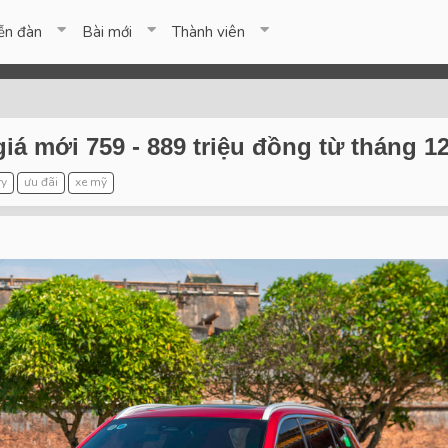
ễn đàn
Bài mới
Thành viên
giá mới 759 - 889 triệu đồng từ tháng 1
ry
ưu đãi
xe mỹ