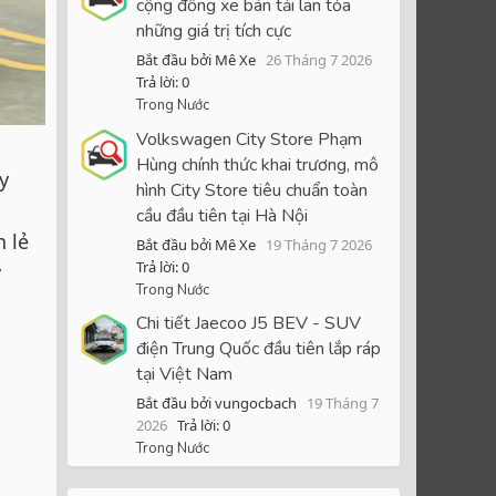
cộng đồng xe bán tải lan tỏa
những giá trị tích cực
Bắt đầu bởi Mê Xe
26 Tháng 7 2026
Trả lời: 0
Trong Nước
Volkswagen City Store Phạm
Hùng chính thức khai trương, mô
y
hình City Store tiêu chuẩn toàn
cầu đầu tiên tại Hà Nội
n lẻ
Bắt đầu bởi Mê Xe
19 Tháng 7 2026
Trả lời: 0
y
Trong Nước
Chi tiết Jaecoo J5 BEV - SUV
điện Trung Quốc đầu tiên lắp ráp
tại Việt Nam
Bắt đầu bởi vungocbach
19 Tháng 7
2026
Trả lời: 0
Trong Nước