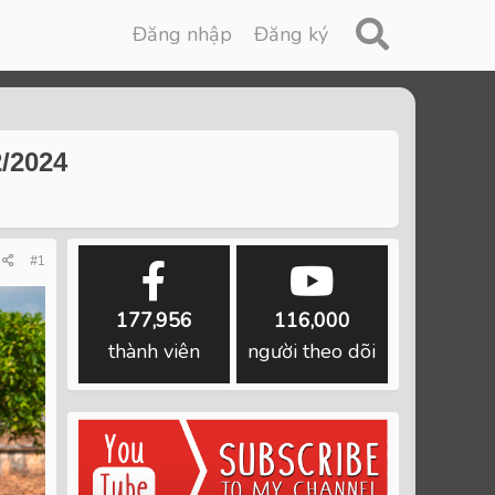
Đăng nhập
Đăng ký
2/2024
#1
177,956
116,000
thành viên
người theo dõi