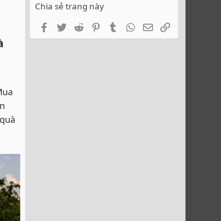
Chia sẻ trang này
Facebook
Twitter
Reddit
Pinterest
Tumblr
WhatsApp
Email
Link
à
Mua
ên
 quà