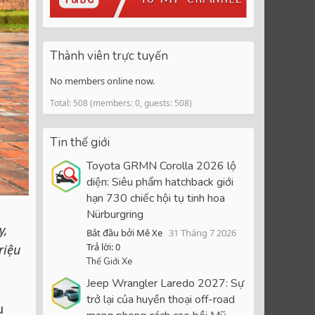
Thành viên trực tuyến
No members online now.
Total: 508 (members: 0, guests: 508)
Tin thế giới
Toyota GRMN Corolla 2026 lộ
diện: Siêu phẩm hatchback giới
hạn 730 chiếc hội tụ tinh hoa
Nürburgring
y,
Bắt đầu bởi Mê Xe
31 Tháng 7 2026
Trả lời: 0
riệu
Thế Giới Xe
Jeep Wrangler Laredo 2027: Sự
trở lại của huyền thoại off-road
u