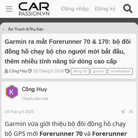
Đăng nhập
Đăng ký
Âm Thanh & Phụ Kiện
Garmin ra mắt Forerunner 70 & 170: bộ đôi
đồng hồ chạy bộ cho người mới bắt đầu,
thêm nhiều tính năng từ dòng cao cấp
T
S
T
Công Huy
18 Tháng 5 2026
đồng hồ
garmin
smartwatch
h
t
a
r
a
g
Công Huy
e
r
s
a
t
Thành viên mới
d
d
s
a
18 Tháng 5 2026
#1
t
t
a
e
Garmin vừa giới thiệu bộ đôi đồng hồ chạy
r
bộ GPS mới
t
Forerunner 70
và
Forerunner