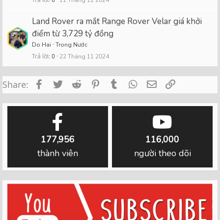
Land Rover ra mắt Range Rover Velar giá khởi
điểm từ 3,729 tỷ đồng
Do Hai
Trong Nước
Trả lời
0
22 Tháng 11 2024
Facebook
Twitter
Reddit
Pinterest
Tumblr
WhatsApp
Email
Link
Share:
177,956
116,000
thành viên
người theo dõi