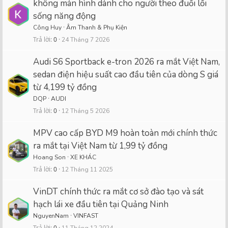
không màn hình dành cho người theo đuổi lối
sống năng động
Công Huy
Âm Thanh & Phụ Kiện
Trả lời
0
24 Tháng 7 2026
Audi S6 Sportback e-tron 2026 ra mắt Việt Nam,
sedan điện hiệu suất cao đầu tiên của dòng S giá
từ 4,199 tỷ đồng
DQP
AUDI
Trả lời
0
12 Tháng 5 2026
MPV cao cấp BYD M9 hoàn toàn mới chính thức
ra mắt tại Việt Nam từ 1,99 tỷ đồng
Hoang Son
XE KHÁC
Trả lời
0
12 Tháng 11 2025
VinDT chính thức ra mắt cơ sở đào tạo và sát
hạch lái xe đầu tiên tại Quảng Ninh
NguyenNam
VINFAST
Trả lời
0
11 Tháng 12 2024