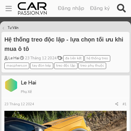
Đăng nhập
Đăng ký
Tư Vấn
Hệ thống treo độc lập - lựa chọn tối ưu khi
mua ô tô
T
S
T
Le Hai
23 Tháng 12 2024
đa liên kết
hệ thống treo
h
t
a
macpherson
tay đòn kép
treo độc lập
treo phụ thuộc
r
a
g
e
r
s
a
t
Le Hai
d
d
Phụ Xế
s
a
t
t
23 Tháng 12 2024
a
e
#1
r
t
e
r