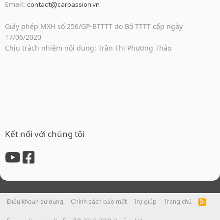
Email:
contact@carpassion.vn
Giấy phép MXH số 256/GP-BTTTT do Bộ TTTT cấp ngày
17/06/2020
Chịu trách nhiệm nội dung: Trần Thị Phương Thảo
Kết nối với chúng tôi
Điều khoản sử dụng
Chính sách bảo mật
Trợ giúp
Trang chủ
R
S
S
®