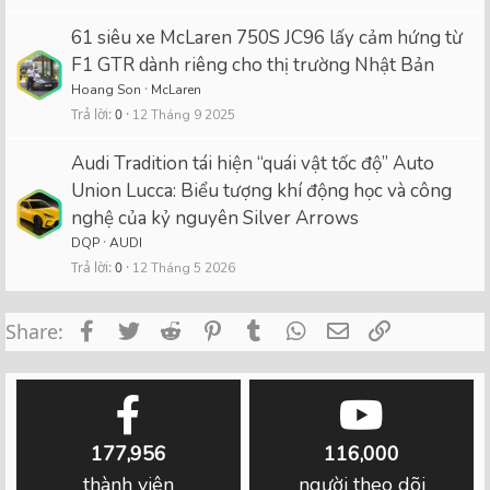
i
c
61 siêu xe McLaren 750S JC96 lấy cảm hứng từ
F1 GTR dành riêng cho thị trường Nhật Bản
l
Hoang Son
McLaren
e
Trả lời
0
12 Tháng 9 2025
Audi Tradition tái hiện “quái vật tốc độ” Auto
Union Lucca: Biểu tượng khí động học và công
nghệ của kỷ nguyên Silver Arrows
DQP
AUDI
Trả lời
0
12 Tháng 5 2026
Facebook
Twitter
Reddit
Pinterest
Tumblr
WhatsApp
Email
Link
Share:
177,956
116,000
thành viên
người theo dõi