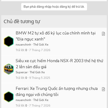
Bạn phải đăng nhập hoặc đăng ký để trả lời.
Chủ đề tương tự
BMW M2 tự xô đổ kỷ lục của chính mình tại
A
"Địa ngục xanh"
r
nxuanchinh
Thế Giới Xe
t
Trả lời
0
7 Tháng 7 2026
i
c
Siêu xe cực hiếm Honda NSX-R 2003 thế hệ thứ
2 lên sàn đấu giá
l
Supercar
Thế Giới Xe
e
Trả lời
0
9 Tháng 5 2025
Ferrari: Xe Trung Quốc ấn tượng nhưng chưa
A
đáng ngại với chúng tôi
r
nxuanchinh
Thế Giới Xe
t
Trả lời
0
7 Tháng 7 2026