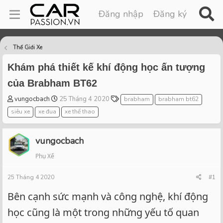
Đăng nhập
Đăng ký
Thế Giới Xe
Khám phá thiết kế khí động học ấn tượng
của Brabham BT62
T
S
T
vungocbach
25 Tháng 4 2020
brabham
brabham bt62
h
t
a
siêu xe
xe đua
xe thể thao
r
a
g
e
r
s
a
t
vungocbach
d
d
Phụ Xế
s
a
t
t
25 Tháng 4 2020
a
e
#1
r
Bên cạnh sức mạnh và công nghệ, khí động
t
e
học cũng là một trong những yếu tố quan
r