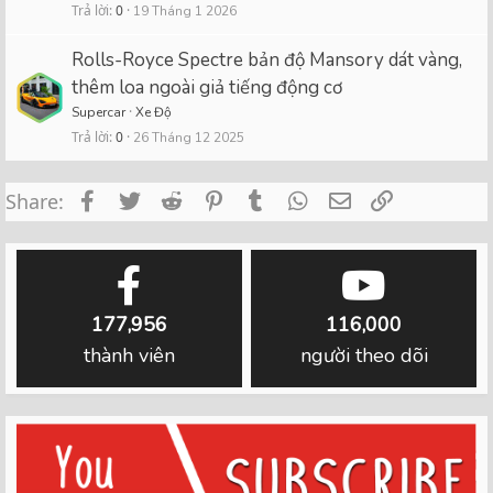
Trả lời
0
19 Tháng 1 2026
Rolls-Royce Spectre bản độ Mansory dát vàng,
thêm loa ngoài giả tiếng động cơ
Supercar
Xe Độ
Trả lời
0
26 Tháng 12 2025
Facebook
Twitter
Reddit
Pinterest
Tumblr
WhatsApp
Email
Link
Share:
177,956
116,000
thành viên
người theo dõi