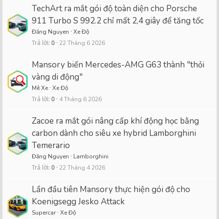
TechArt ra mắt gói độ toàn diện cho Porsche
911 Turbo S 992.2 chỉ mất 2,4 giây để tăng tốc
Đăng Nguyen
Xe Độ
Trả lời
0
22 Tháng 6 2026
Mansory biến Mercedes-AMG G63 thành "thỏi
vàng di động"
Mê Xe
Xe Độ
Trả lời
0
4 Tháng 6 2026
Zacoe ra mắt gói nâng cấp khí động học bằng
carbon dành cho siêu xe hybrid Lamborghini
Temerario
Đăng Nguyen
Lamborghini
Trả lời
0
22 Tháng 4 2026
Lần đầu tiên Mansory thực hiện gói độ cho
Koenigsegg Jesko Attack
Supercar
Xe Độ