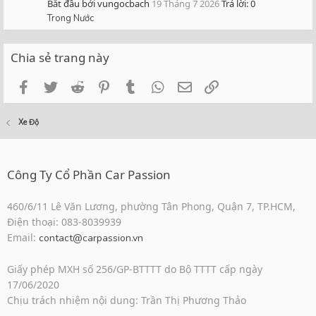
Bắt đầu bởi vungocbach
19 Tháng 7 2026
Trả lời: 0
Trong Nước
Chia sẻ trang này
Facebook
Twitter
Reddit
Pinterest
Tumblr
WhatsApp
Email
Link
Xe Độ
Công Ty Cổ Phần Car Passion
460/6/11 Lê Văn Lương, phường Tân Phong, Quận 7, TP.HCM,
Điện thoại: 083-8039939
Email:
contact@carpassion.vn
Giấy phép MXH số 256/GP-BTTTT do Bộ TTTT cấp ngày
17/06/2020
Chịu trách nhiệm nội dung: Trần Thị Phương Thảo