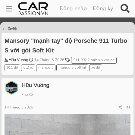
Đăng nhập
Đăng ký
Xe Độ
Mansory "mạnh tay" độ Porsche 911 Turbo
S với gói Soft Kit
T
S
T
Hữu Vương
14 Tháng 5 2026
911 992.2 turbo s coupe
h
t
a
911 độ
gt2 rs
mansory
mansory soft kit
xe độ
r
a
g
e
r
s
a
t
Hữu Vương
d
d
Phụ Xế
s
a
t
t
14 Tháng 5 2026
a
e
#1
r
t
e
r