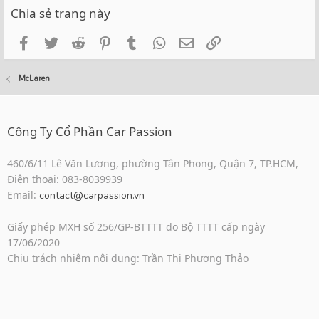
Chia sẻ trang này
Facebook
Twitter
Reddit
Pinterest
Tumblr
WhatsApp
Email
Link
McLaren
Công Ty Cổ Phần Car Passion
460/6/11 Lê Văn Lương, phường Tân Phong, Quận 7, TP.HCM,
Điện thoại: 083-8039939
Email:
contact@carpassion.vn
Giấy phép MXH số 256/GP-BTTTT do Bộ TTTT cấp ngày
17/06/2020
Chịu trách nhiệm nội dung: Trần Thị Phương Thảo