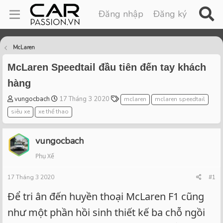
Đăng nhập
Đăng ký
McLaren
McLaren Speedtail đầu tiên đến tay khách
hàng
T
S
T
vungocbach
17 Tháng 3 2020
mclaren
mclaren speedtail
h
t
a
siêu xe
xe thể thao
r
a
g
e
r
s
a
t
vungocbach
d
d
Phụ Xế
s
a
t
t
17 Tháng 3 2020
a
e
#1
r
Để tri ân đến huyền thoại McLaren F1 cũng
t
e
như một phần hồi sinh thiết kế ba chỗ ngồi
r