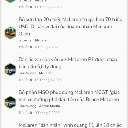
Supercar
McLaren
Trả lời
0
11 Tháng 7 2026
Bộ sưu tập 20 chiếc McLaren trị giá hơn 70 triệu
USD: Di sản vĩ đại của doanh nhân Mansour
Ojjeh
Supercar
McLaren
Trả lời
0
4 Tháng 7 2025
Dàn áo zin của siêu xe. McLaren P1 được chào
bán gần 5,6 tỷ đồng
Hữu Vương
McLaren
Trả lời
0
15 Tháng 6 2026
Bộ phận MSO phục dựng McLaren M6GT, 'giấc
mơ' xe đường phố đầu tiên của Bruce McLaren
Hữu Vương
Aston Martin
Trả lời
0
9 Tháng 7 2026
McLaren "dán nhãn" vinh quang F1 lên 10 chiếc