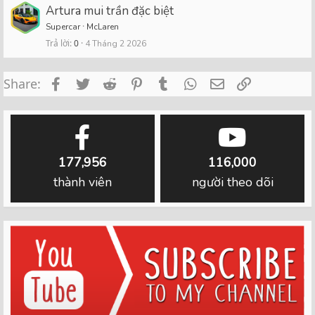
Artura mui trần đặc biệt
Supercar
McLaren
Trả lời
0
4 Tháng 2 2026
Facebook
Twitter
Reddit
Pinterest
Tumblr
WhatsApp
Email
Link
Share:
177,956
116,000
thành viên
người theo dõi