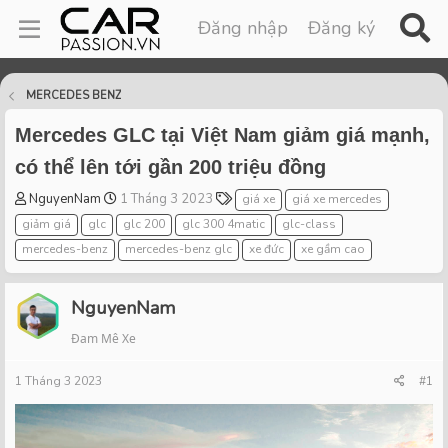
Đăng nhập
Đăng ký
MERCEDES BENZ
Mercedes GLC tại Việt Nam giảm giá mạnh,
có thể lên tới gần 200 triệu đồng
T
S
T
NguyenNam
1 Tháng 3 2023
giá xe
giá xe mercedes
h
t
a
giảm giá
glc
glc 200
glc 300 4matic
glc-class
r
a
g
mercedes-benz
mercedes-benz glc
xe đức
xe gầm cao
e
r
s
a
t
d
d
NguyenNam
s
a
t
t
Đam Mê Xe
a
e
r
1 Tháng 3 2023
#1
t
e
r