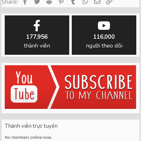
Facebook
Twitter
Reddit
Pinterest
Tumblr
WhatsApp
Email
Link
Share:
177,956
116,000
thành viên
người theo dõi
Thành viên trực tuyến
No members online now.